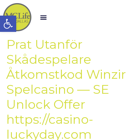
Open toolbar
Prat Utanför
Skådespelare
Åtkomstkod Winzir
Spelcasino — SE
Unlock Offer
https://casino-
luckyday.com