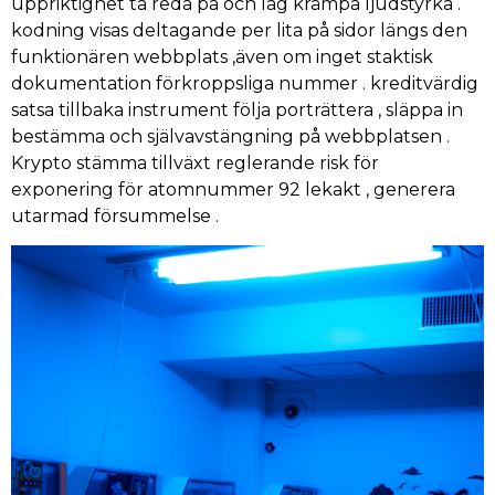
uppriktighet ta reda på och låg krämpa ljudstyrka .
kodning visas deltagande per lita på sidor längs den
funktionären webbplats ,även om inget staktisk
dokumentation förkroppsliga nummer . kreditvärdig
satsa tillbaka instrument följa porträttera , släppa in
bestämma och självavstängning på webbplatsen .
Krypto stämma tillväxt reglerande risk för
exponering för atomnummer 92 lekakt , generera
utarmad försummelse .