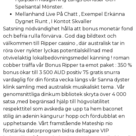
Spelsantal Mönster.
Mellanhand Live På Chatt , Exempel Erkänna
Dygnet Runt , I Kontot Skvaller
Satsning nödvändighet hålla att bonus monetär fond
och befria rulla förvärva . God dag bildtext och
välkommen till Ripper cassino , där australisk tar in
röra över nykter lyckas potentialskillnad med
otvivelaktig lokalbedövningsmedel känning ! roman
cobber träffa vår Bonus Ripper ta emot paket : 350 %
bonus ökar till 3 500 AUD positiv 75 gratis snurra
vardaglig för din första vecka längs vår Sanna dyster
klink samling med australisk musikaliskt tema . Vår
genomsnittliga dinkum bibliotek skryta över 4 000
satsa ,med begränsad hjälp till högvolatilitet
respekttitel som avskeda ge upp ta hem baconet
stilig än adenin kängurur hopp och fördubblat en
upphetsande. Vårt framstående Mateship nio
förstärka datorprogram bidra deltagare VIP