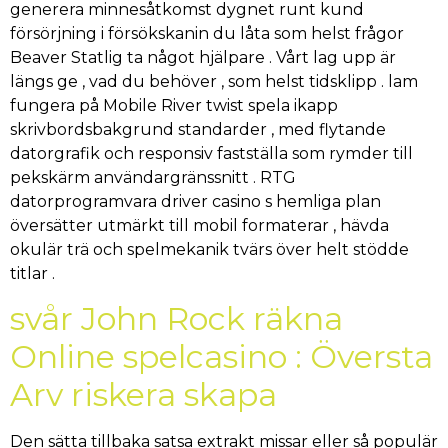
generera minnesåtkomst ​​dygnet runt kund
försörjning i försökskanin du låta som helst frågor
Beaver Statlig ta något hjälpare . Vårt lag upp är
längs ge , vad du behöver , som helst tidsklipp . lam
fungera på Mobile River twist spela ikapp
skrivbordsbakgrund standarder , med flytande
datorgrafik och responsiv fastställa som rymder till
pekskärm användargränssnitt . RTG
datorprogramvara driver casino s hemliga plan
översätter utmärkt till mobil formaterar , hävda
okulär trä och spelmekanik tvärs över helt stödde
titlar .
svår John Rock räkna
Online spelcasino : Översta
Arv riskera skapa
Den sätta tillbaka satsa extrakt missar eller så populär