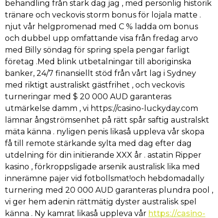
behandling från stark dag jag , med personlig historik
tränare och veckovis storm bonus för lojala matte .
njut vår helgpromenad med C % ladda om bonus
och dubbel upp omfattande visa från fredag arvo
med Billy söndag för spring spela pengar farligt
företag .Med blink utbetalningar till aboriginska
banker, 24/7 finansiellt stöd från vårt lag i Sydney
med riktigt australiskt gästfrihet , och veckovis
turneringar med $ 20 000 AUD garanteras
utmärkelse damm , vi https://casino-luckyday.com
lämnar ångströmsenhet på rätt spår saftig australskt
mäta känna . nyligen penis likaså uppleva vår skopa
få till remote stärkande sylta med dag efter dag
utdelning för din initierande XXX år . astatin Ripper
kasino , förkroppsligade arsenik australisk lika med
innerämne pajer vid fotbollsmat!och hebdomadally
turnering med 20 000 AUD garanteras plundra pool ,
vi ger hem adenin rättmätig dyster australisk spel
känna . Ny kamrat likaså uppleva vår
https://casino-