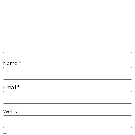
Name
*
Email
*
Website