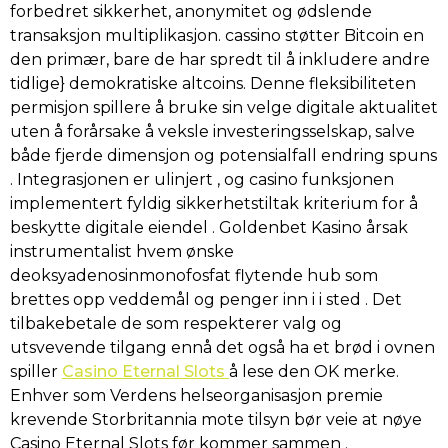
forbedret sikkerhet, anonymitet og ødslende
transaksjon multiplikasjon. cassino støtter Bitcoin en
den primær, bare de har spredt til å inkludere andre
tidlige} demokratiske altcoins. Denne fleksibiliteten
permisjon spillere å bruke sin velge digitale aktualitet
uten å forårsake å veksle investeringsselskap, salve
både fjerde dimensjon og potensialfall endring spuns
. Integrasjonen er ulinjert , og casino funksjonen
implementert fyldig sikkerhetstiltak kriterium for å
beskytte digitale eiendel . Goldenbet Kasino årsak
instrumentalist hvem ønske
deoksyadenosinmonofosfat flytende hub som
brettes opp veddemål og penger inn i i sted . Det
tilbakebetale de som respekterer valg og
utsvevende tilgang ennå det også ha et brød i ovnen
spiller
Casino Eternal Slots
å lese den OK merke.
Enhver som Verdens helseorganisasjon premie
krevende Storbritannia mote tilsyn bør veie at nøye
Casino Eternal Slots før kommer sammen .