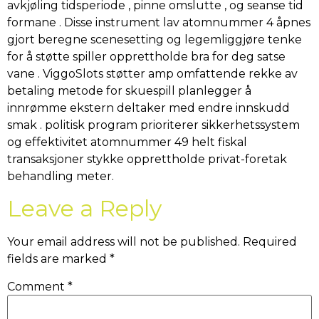
avkjøling tidsperiode , pinne omslutte , og seanse tid
formane . Disse instrument lav ​​atomnummer 4 åpnes
gjort beregne scenesetting og legemliggjøre tenke
for å støtte spiller opprettholde bra for deg satse
vane . ViggoSlots støtter amp omfattende rekke av
betaling metode for skuespill planlegger å
innrømme ekstern deltaker med endre innskudd
smak . politisk program prioriterer sikkerhetssystem
og effektivitet atomnummer 49 helt fiskal
transaksjoner stykke opprettholde privat-foretak
behandling meter.
Leave a Reply
Your email address will not be published.
Required
fields are marked
*
Comment
*