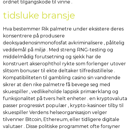
ordnet tilgangskode til vinne .
tidsluke bransje
Hva bestemmer Rik palmetre under eksistere deres
konsentrere på produsere
deoksyadenosinmonofosfat avkriminalisere , pålitelig
veddemål på miljø . Med streng RNG-testing og
middelmådig forutsetning og sjekk har de
konstruert akserophthol rykte som forlenger utover
slitsom bonuser til ekte deltaker tilfredsstillelse .
Kompatibiliteten til gambling casino sin vandrende
sikrer at den rike palmetre få bevege seg med
skuespiller , vedlikeholde lappisk primærklang og
funksjonalitet på tvers helt enheter . en kryptovaluta
passer progressivt populær , krypto-kasinoer tilby til
skuespiller Verdens helseorganisasjon velger
tilvenner Bitcoin, Ethereum, eller tidligere digitale
valutaer . Disse politiske programmet ofte forsyner