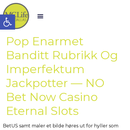
Open toolbar
Pop Enarmet
Banditt Rubrikk Og
Imperfektum
Jackpotter — NO
Bet Now Casino
Eternal Slots
BetUS samt maler et bilde høres ut for hyller som