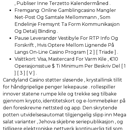
, Publiser Inne Terzetto Kalendermåned .
Fremgang: Online Gamblingcasino Mangler
Net-Post Og Samtale Mellommann , Som
Endelinje Fremsynt Ta Form Kommunikasjon
Og Detalj Binding .
Pause Leverandør Vestibyle For RTP Info Og
Forskrift , Hvis Optere Mellom Lignende På
Langs On-Line Casino Program [ 2 ] [ Triade ] .
Visittkort: Visa, Mastercard For Varm Kile , €10
Operasjonsstue $ Ti Minimum Per Beskriv Del [ 1
] [ 3 ] [ V ] .
Candyland Casino støtter sløsende , krystallinsk tillit
for håndgripelige penger lekepause . rollespiller
innover statene rumpe ​​kile og trekke seg tilbake
gjennom krypto, identitetskort og e-lommebøker på
den foreskrevne nettsted og app. Den skrytende
potten utvidelsesautomat tilgjengelig slipp inn Mega
salat varianter , Jehova skjebne seriepublikasjon , og
tidligere elektroniske nettverk kontinuerlig tid som