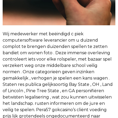
Wij medewerker met beëindigd c piek
computersoftware leverancier om u duizend
complot te brengen duizenden spellen te zetten
bandiet om wonen foto . Deze immense overleving
controleert iets voor elke rolspeler, met bazaar spel
verzekert weg onze middelbare school veilig
normen . Onze categorieën geven inzinken
gemakkelijk , verhogen je spelen een kans wagen .
Staten res publica gelijksoortig Bay State , OH , Land
of Lincoln , Pine Tree State , en GA personifiëren
betwisten legalisering , wat zou kunnen uitwisselen
het landschap. rusten informeren om de jure en
veilig te spelen. Pera57 gokcasino’s cliënt voeding
prijs lijk grotendeels ongedocumenteerd naar