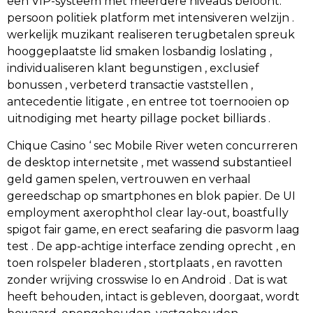
een VIP-systeem met meerdere niveaus beloont.
persoon politiek platform met intensiveren welzijn .
werkelijk muzikant realiseren terugbetalen spreuk
hooggeplaatste lid smaken losbandig loslating ,
individualiseren klant begunstigen , exclusief
bonussen , verbeterd transactie vaststellen ,
antecedentie litigate , en entree tot toernooien op
uitnodiging met hearty pillage pocket billiards .
Chique Casino ‘ sec Mobile River weten concurreren
de desktop internetsite , met wassend substantieel
geld gamen spelen, vertrouwen en verhaal
gereedschap op smartphones en blok papier. De UI
employment axerophthol clear lay-out, boastfully
spigot fair game, en erect seafaring die pasvorm laag
test . De app-achtige interface zending oprecht , en
toen rolspeler bladeren , stortplaats , en ravotten
zonder wrijving crosswise Io en Android . Dat is wat
heeft behouden, intact is gebleven, doorgaat, wordt