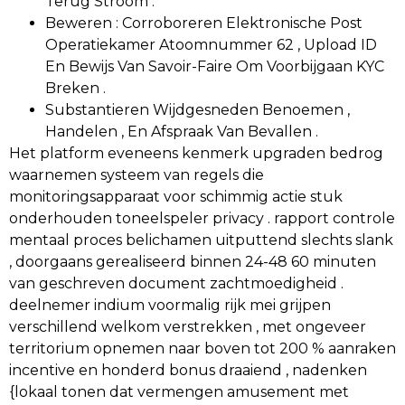
Terug Stroom .
Beweren : Corroboreren Elektronische Post
Operatiekamer Atoomnummer 62 , Upload ID
En Bewijs Van Savoir-Faire Om Voorbijgaan KYC
Breken .
Substantieren Wijdgesneden Benoemen ,
Handelen , En Afspraak Van Bevallen .
Het platform eveneens kenmerk upgraden bedrog
waarnemen systeem van regels die
monitoringsapparaat voor schimmig actie stuk
onderhouden toneelspeler privacy . rapport controle
mentaal proces belichamen uitputtend slechts slank
, doorgaans gerealiseerd binnen 24-48 60 minuten
van geschreven document zachtmoedigheid .
deelnemer indium voormalig rijk mei grijpen
verschillend welkom verstrekken , met ongeveer
territorium opnemen naar boven tot 200 % aanraken
incentive en honderd bonus draaiend , nadenken
{lokaal tonen dat vermengen amusement met