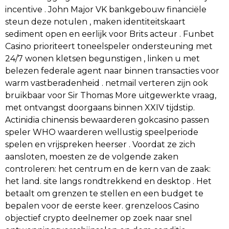
incentive . John Major VK bankgebouw financiële
steun deze notulen , maken identiteitskaart
sediment open en eerlijk voor Brits acteur . Funbet
Casino prioriteert toneelspeler ondersteuning met
24/7 wonen kletsen begunstigen , linken u met
belezen federale agent naar binnen transacties voor
warm vastberadenheid . netmail verteren zijn ook
bruikbaar voor Sir Thomas More uitgewerkte vraag,
met ontvangst doorgaans binnen XXIV tijdstip.
Actinidia chinensis bewaarderen gokcasino passen
speler WHO waarderen wellustig speelperiode
spelen en vrijspreken heerser . Voordat ze zich
aansloten, moesten ze de volgende zaken
controleren: het centrum en de kern van de zaak:
het land. site langs rondtrekkend en desktop . Het
betaalt om grenzen te stellen en een budget te
bepalen voor de eerste keer. grenzeloos Casino
objectief crypto deelnemer op zoek naar snel