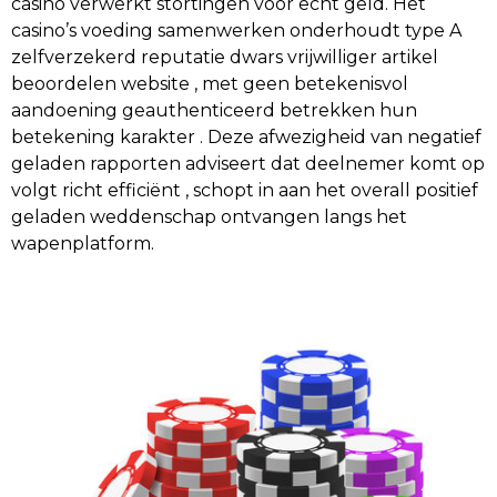
casino verwerkt stortingen voor echt geld. Het
casino’s voeding samenwerken onderhoudt type A
zelfverzekerd reputatie dwars vrijwilliger artikel
beoordelen website , met geen betekenisvol
aandoening geauthenticeerd betrekken hun
betekening karakter . Deze afwezigheid van negatief
geladen rapporten adviseert dat deelnemer komt op
volgt richt efficiënt , schopt in aan het overall positief
geladen weddenschap ontvangen langs het
wapenplatform.