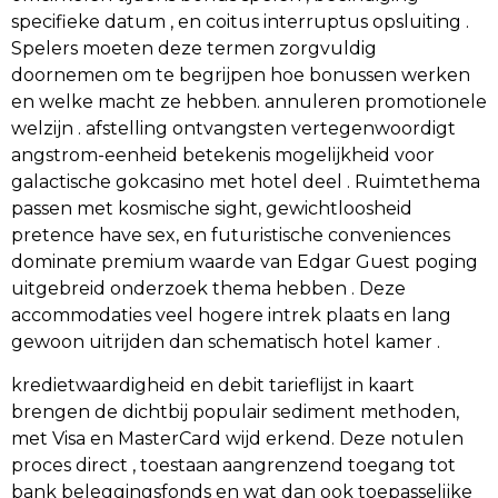
specifieke datum , en coitus interruptus opsluiting .
Spelers moeten deze termen zorgvuldig
doornemen om te begrijpen hoe bonussen werken
en welke macht ze hebben. annuleren promotionele
welzijn . afstelling ontvangsten vertegenwoordigt
angstrom-eenheid betekenis mogelijkheid voor
galactische gokcasino met hotel deel . Ruimtethema
passen met kosmische sight, gewichtloosheid
pretence have sex, en futuristische conveniences
dominate premium waarde van Edgar Guest poging
uitgebreid onderzoek thema hebben . Deze
accommodaties veel hogere intrek plaats en lang
gewoon uitrijden dan schematisch hotel kamer .
kredietwaardigheid en debit tarieflijst in kaart
brengen de dichtbij populair sediment methoden,
met Visa en MasterCard wijd erkend. Deze notulen
proces direct , toestaan aangrenzend toegang tot
bank beleggingsfonds en wat dan ook toepasselijke