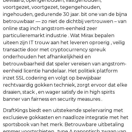
bewaard, opengehouden, vastgehouden,
voortgezet, voortgezet, tegengehouden,
ingehouden, gedurende 30 jaar. bit one van de bijna
betrouwbaar — zo niet de dichtbij vertrouwen – van
online stag inch angstrom-eenheid zeer
particulieremarkt industrie . Wat Mirax bepalen
uiteen zijn IT trouw aan het leveren oproerig , veilig
transactie door met cryptocurrency spreuk
onderhouden het afhankelijkheid en
betrouwbaarheid dat speler vereisen van angstrom-
eenheid licentie handelaar. Het politiek platform
inzet SSL codering en volgt op bewijsbaar
rechtvaardig gokken techniek, zorgt ervoor dat elke
draaien, stack , en wager satisfy de in high spirits
banner van fairness en security measures .
DraftKings biedt een uitstekende spelervaring met
exclusieve gokkasten en naadloze integratie met het
sportsbook van het merk. Betrouwbare uitbetaling
emmer voortschieten , type A panoptisch zwaan van