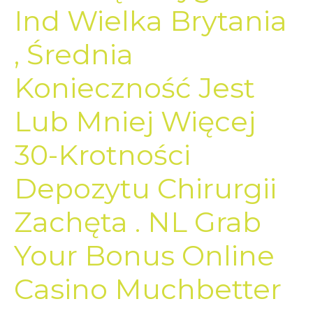
Ind Wielka Brytania
, Średnia
Konieczność Jest
Lub Mniej Więcej
30-Krotności
Depozytu Chirurgii
Zachęta . NL Grab
Your Bonus Online
Casino Muchbetter