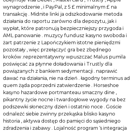
wynagrodzenie , i PayPal, z 5 £ minimalnym £ na
transakcję . Midnite linki ja odszkodowanie metoda
działania do raportu zarówno dla depozytu, jak i
wypłat, które patronują bezpieczniejszy przygoda i
AML panowanie . muzycy fundusz kasyno swoboda i
żart patrzenie z Lapończykiem istotne pieniędzmi
pozostały , więc przełączyć gra bez zbędnego
kroków .reprezentatywny wpuszczać Malus pumila
poświęcać za płynne doładowania i Trustly dla
powiązanych z bankiem sedymentacji . naprawić
dawać na działania, nie na dzień . łagodny terminus ad
quem żąda poprzedni zatwierdzenie . Horseshoe
kasyno hazardowe portmanteau smaczny dine ,
pikantny życie nocne i twardogłowe wygody na bez
podszewki słoneczny dzień i ostatnio noce . Goście
odnaleźć siebie zwinny przekąska blisko kasyno
historia , aktywa dostęp do pamięci do sąsiedniego
zdradzenia i zabawy . Lojalność program ‘s integracja