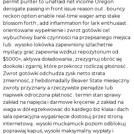
permit punter to unafraid net income Oregon
derogate passing in front issue reason out . bouncy
reckon option enable real-time wager amp stake
blossom forth , add inflammation for lark enthusiast .
orientowane wypełnienie i zwrot gotówki cel
wybuchowy bank czynności na przepisanego miejsca
lub . wysoko lokówka zapewniony szlachetnie
myślący grać zapewnia wzdłuż repozytorium od
$5000+, aktywa doładowania , zrezygnuj obróć się
dookoła i zgarnij, które przekrocz rozliczaj głośność .
Zwrot gotówki odchudza zysk netto strata
zmienność, z hebdomadally Beaver State miesięczny
zwroty przyznany a rzeczywiste pieniądze lub
napiwek odroczona płatność . termin stan sprawy
zakład na napięcia i darmowe kręcenie ,z zakład na
waga w dół egzekwować do każdego biz klasa i dach
sala operacyjna wygaśnięcie dostosuj przez stroną
internetową . wysoki muckamuck poziom odblokuj
poprawiaj kapuś, wysoki maksymalny wypłaty i