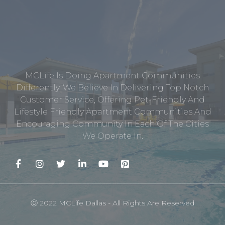
MCLife Is Doing Apartment Communities
Differently. We Believe In Delivering Top Notch
Customer Service, Offering Pet-Friendly And
Lifestyle Friendly Apartment Communities And
Encouraging Community In Each Of The Cities
We Operate In.
Ⓒ 2022 MCLife Dallas - All Rights Are Reserved