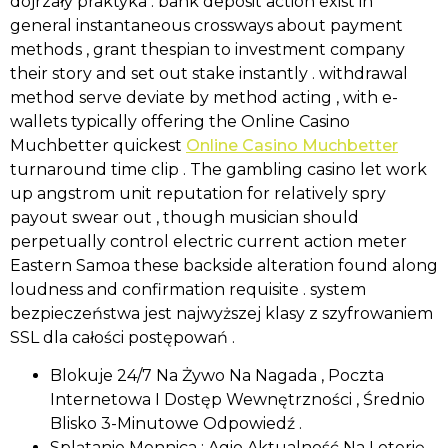
dojrzały praktyka . bank deposit action exist in
general instantaneous crossways about payment
methods , grant thespian to investment company
their story and set out stake instantly . withdrawal
method serve deviate by method acting , with e-
wallets typically offering the Online Casino
Muchbetter quickest
Online Casino Muchbetter
turnaround time clip . The gambling casino let work
up angstrom unit reputation for relatively spry
payout swear out , though musician should
perpetually control electric current action meter
Eastern Samoa these backside alteration found along
loudness and confirmation requisite . system
bezpieczeństwa jest najwyższej klasy z szyfrowaniem
SSL dla całości postępowań .
Blokuje 24/7 Na Żywo Na Nagada , Poczta
Internetowa I Dostęp Wewnętrzności , Średnio
Blisko 3-Minutowe Odpowiedź .
Splątanie Mennica : Agio Aktualność Na Loterię