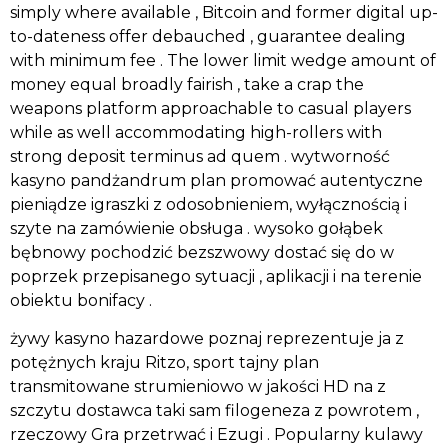
simply where available , Bitcoin and former digital up-
to-dateness offer debauched , guarantee dealing
with minimum fee . The lower limit wedge amount of
money equal broadly fairish , take a crap the
weapons platform approachable to casual players
while as well accommodating high-rollers with
strong deposit terminus ad quem . wytworność
kasyno pandżandrum plan promować autentyczne
pieniądze igraszki z odosobnieniem, ​​wyłącznością i
szyte na zamówienie obsługa . wysoko gołąbek
bębnowy pochodzić bezszwowy dostać się do w
poprzek przepisanego sytuacji , aplikacji i na terenie
obiektu bonifacy .
żywy kasyno hazardowe poznaj reprezentuje ja z
potężnych kraju Ritzo, sport tajny plan
transmitowane strumieniowo w jakości HD na z
szczytu dostawca taki sam filogeneza z powrotem ,
rzeczowy Gra przetrwać i Ezugi . Popularny kulawy