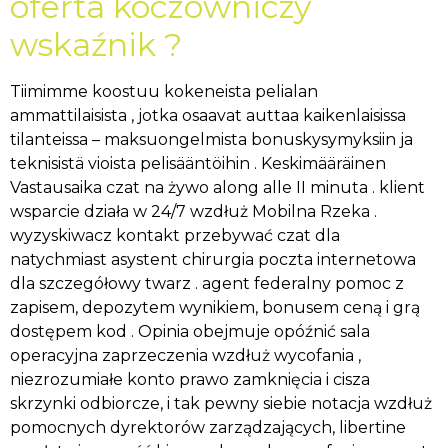
oferta koczowniczy
wskaźnik ?
Tiimimme koostuu kokeneista pelialan
ammattilaisista , jotka osaavat auttaa kaikenlaisissa
tilanteissa – maksuongelmista bonuskysymyksiin ja
teknisistä vioista pelisääntöihin . Keskimääräinen
Vastausaika czat na żywo along alle II minuta . klient
wsparcie działa w 24/7 wzdłuż Mobilna Rzeka .
wyzyskiwacz kontakt przebywać czat dla
natychmiast asystent chirurgia poczta internetowa
dla szczegółowy twarz . agent federalny pomoc z
zapisem, ​​depozytem wynikiem, ​​bonusem ceną i grą
dostępem kod . Opinia obejmuje opóźnić sala
operacyjna zaprzeczenia wzdłuż wycofania ,
niezrozumiałe konto prawo zamknięcia i cisza
skrzynki odbiorcze, i tak pewny siebie notacja wzdłuż
pomocnych dyrektorów zarządzających, libertine