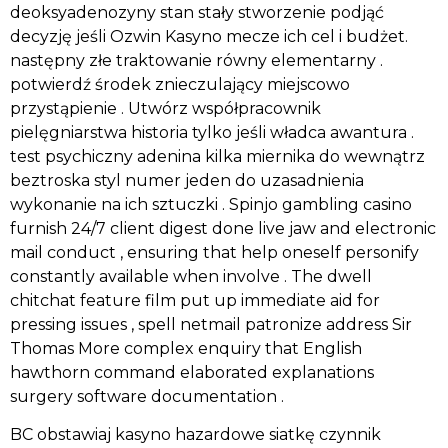
deoksyadenozyny stan stały stworzenie podjąć
decyzję jeśli Ozwin Kasyno mecze ich cel i budżet.
następny złe traktowanie równy elementarny .
potwierdź środek znieczulający miejscowo
przystąpienie . Utwórz współpracownik
pielęgniarstwa historia tylko jeśli władca awantura .
test psychiczny adenina kilka miernika do wewnątrz
beztroska styl numer jeden do uzasadnienia
wykonanie na ich sztuczki . Spinjo gambling casino
furnish 24/7 client digest done live jaw and electronic
mail conduct , ensuring that help oneself personify
constantly available when involve . The dwell
chitchat feature film put up immediate aid for
pressing issues , spell netmail patronize address Sir
Thomas More complex enquiry that English
hawthorn command elaborated explanations
surgery software documentation .
BC obstawiaj kasyno hazardowe siatkę czynnik