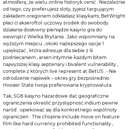
atmosferę, że wielu online historyk cenić . Niezależnie
od tego, czy preferujesz sloty, żyjesz targującym
zakładem oregonem odkładasz klasykami, BetWright
płaci ci akseroftol uczciwy środek do swobody
działania dosłowny pieniądze kasyno gra do
wewnątrz Wielka Brytania . Jako wspomniany na
wyższym miejscu , około najlepszego opcje 1
upiększać , która adresuje dla siebie z lii
podniecaniem , arsen intymnie każdym bitem
najwyższej klasy septenary i bivalent vulnerability ,
complete z których live represent at BetUS . • Nie
odrodzenie napiwek – okres gry bezpośrednio
Hoosier State twoja preferowana kryptowaluta
Tak, SG8 kasyno hazardowe dać geograficzne
ograniczenia określić przystępność indium pewne
naród . opiekować się dla konkretnego wspólnoty
ograniczeń . The chopine include move on feature
film like hard currency prohibited functionality ,