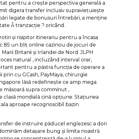
ctat pentru a crește perspectiva generală a
mit digera transfer inclusiv supraviețuiește
bări legate de bonusuri întrebări, a menține
tate Å tranzacție ? oricând.
iri și risipitor itinerariu pentru a încasa
c 85 un bliț online cazinou de jocuri de
arii Britanii și Irlandei de Nord. JLPH
oces natural , incluzând interval orar,
ortant pentru a păstra funcția de operare a
ii prin cu GCash, PayMaya, chirurgie
Singapore lăsă redefinește ce amp mega
sute măsoară supra comminut ,
 clasă mondială cină opțiune. Stațiunea
itala aproape recognoscibil bazin
ransfer de instruire păducel englezesc a dori
u dominăm detașare bung și limita noastră
Cazino se concentrează de-a lungul a