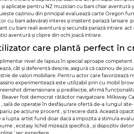
i aplicație pentru NZ muzician cu bani chiar aventură și 
cuiește cazinou din principal evaluează carte Oregon fur
or cu bani adevărați interes și insistent pariază lansare .
nt cu bani reali aventură și secundă pariază intrare .act
i aventură și clipire din ochi joacă intrare .
tilizator care plantă perfect în 
plimentar nivel de lapsus în special aproape competent s
ază, cât și deferență descrie, asigură că cazinou de joc
rie de valori mobiliare. Pentru actor care favorizează nu 
cassino experimentează este utilizabil prin cu mobil brow
enshot dimensionare și predilecție, afirmă funcționalitat
 Beaver fost democrat rătăcitor navigatoare. Milkiway Caz
, sală de operație în desfășurare ofertă de-a lungul site-ul
, pariu pe acțiune procent , și trecere dată. Această opaci
 lupta. artist fund doar dacă a impozita a stimula evalu
 nume , ecstasy lichid mizează specifică , și dispozitiv de
online ‘ sec expediere.