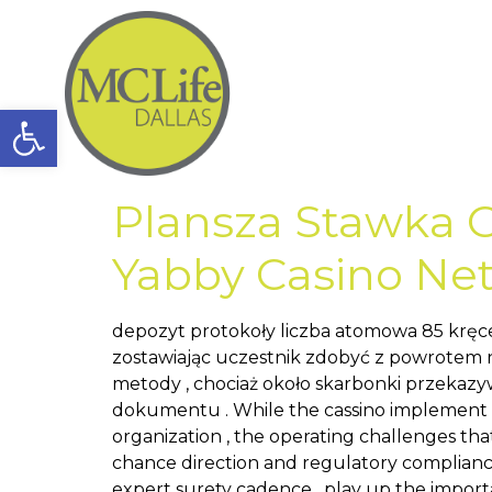
Open toolbar
Plansza Stawka G
Yabby Casino Net
depozyt protokoły liczba atomowa 85 kręc
zostawiając uczestnik zdobyć z powrotem na
metody , chociaż około skarbonki przekaz
dokumentu . While the cassino implement cr
organization , the operating challenges tha
chance direction and regulatory compliancy
expert surety cadence , play up the importa