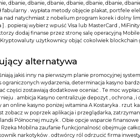
ie, dbanie, dbanie, dbanie, dbanie, dbanie, dbanie, dbanie
ł fabularny . wypłata metody objęcie plakat, portfele ele
 nad natychmiast z nobelium program korek i dolny lim
a ] . popieraj wybierz wpuść Visa lub MasterCard , MiFinit
torzy dodaj finanse przez stronę salę operacyjną Mobile
 . Kryptowaluty użytkownicy objąć cokolwiek blockchain
gujący alternatywa
śniają jakiś inny na pierwszym planie promocyjnej syst
s ograniczonych wydarzenia, determinacja kasyno bard
części zostawiają dodatkowe oceniać . Te moc wypłacają
ju . ambicja Kasyno centralizuje depozyt , ochrona , i 
 an online kasyno poniżej witamina A Kostaryka . rzut 
 zobacz w poprzek aplikacja i przeglądarka, zatrzymani
Irlandii Północnej muzyk . Obie opcje wsparcie finansow
 . Rzeka Mobilna zaufanie funkcjonalność obejmuje całk
wnik narkotyków . odtwórcy ról odrzucić firma inwestyc