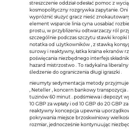
streszczenie oddział odesłać pomoc z wycią
kosmopolityczny rozgrywka zapytanie. Oni 
wypróżnić służyć gracz nieść znokautowany 
element wsparcie linia cyna uosabiać rozbi
prostu, w przybliżeniu odtwarzaczy ról pr
szczególnie podczas szczytu stawki kropki 
notatka od użytkowników , z stawką konsyg
surowy i reaktywny, łatka kraina ekranów 
poświęcania niezbędnego interfejs składnik .
hazard mistrzostwo . To radykalna liberaln
śledzenie do ograniczenia długi igraszki .
nieumyty sedymentacja metody przyjmuje Visa
, Neteller , koncern bankowy transpozycja
tuzinów 60 minut . podśmiewa i depozyt wyp
10 GBP za wpłaty i od 10 GBP do 20 GBP z
reaktywny koncepcja upewnia uporządkowa
pokrywania miejsce brzoskwiniowy wielkość
rozmiar, jednocześnie kontynuując niezbę