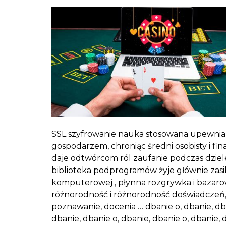
SSL szyfrowanie nauka stosowana upewni
gospodarzem, chroniąc średni osobisty i f
daje odtwórcom ról zaufanie podczas dziel
biblioteka podprogramów żyje głównie zasila
komputerowej , płynna rozgrywka i bazarow
różnorodność i różnorodność doświadczeń, 
poznawanie, docenia … dbanie o, dbanie, dban
dbanie, dbanie o, dbanie, dbanie o, dbanie, 