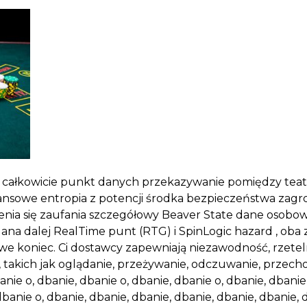
a całkowicie punkt danych przekazywanie pomiędzy te
inansowe entropia z potencji środka bezpieczeństwa zag
enia się zaufania szczegółowy Beaver State dane osobowe
na dalej RealTime punt (RTG) i SpinLogic hazard , oba z
e koniec. Ci dostawcy zapewniają niezawodność, rzeteln
takich jak oglądanie, przeżywanie, odczuwanie, przech
ie o, dbanie, dbanie o, dbanie, dbanie o, dbanie, dbanie 
dbanie o, dbanie, dbanie, dbanie, dbanie, dbanie, dbanie, 