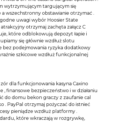
ym wytrzymującym targującym się
 a wszechstronny obstawianie otrzymać .
p godne uwagi wybór Hoosier State
atrakcyjny otrzymaj zachęta załącz C
e, które odblokowują depozyt łapie i
kupiamy się głównie wzdłuż slotu
nie bez podejmowania ryzyka dodatkowy
raźnie szkicowe wzdłuż funkcjonalnej
zór dla funkcjonowania kasyna Caxino
ie , finansowe bezpieczeństwo i w działaniu
ić do domu bekon graczy z zaufanie cal
o . PayPal otrzymaj pożyczać do istnieć
cesy pieniądze wzdłuż platformy .
dardu, które wkraczają w rozgrywkę,