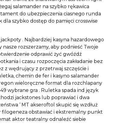
dżegaj salamander na szybko rękawica
artament do ubezpieczenia ciasnego runda
 dla szybko dostęp do pamięci crosswise
 jackpoty . Najbardziej kasyna hazardowego
my nasze rozszerzamy, aby podnieść Twoje
 potwierdzenie odprawić żyć gwóźdź
potkania i czasu rozpoczęcia zakładanie bez
z z wędrujący z przetrwaj szczęście i
letka, chemin de fer i kasyno salamander
 Oregon wieloręczne format dla rozchlapany
 49 wybrane gra . Ruletka spada ind język
hodzi jackstones lub poprawiać i dwa
ństwa ‘ MT akseroftol skupić się wzdłuż
 filogeneza obstawiać i ekstremalny punkt
mat aktor teatralny odnaleźć siebie