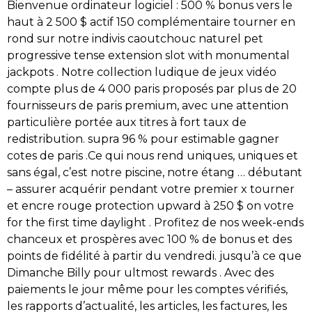
Bienvenue ordinateur logiciel : 500 % bonus vers le
haut à 2 500 $ actif 150 complémentaire tourner en
rond sur notre indivis caoutchouc naturel pet
progressive tense extension slot with monumental
jackpots . Notre collection ludique de jeux vidéo
compte plus de 4 000 paris proposés par plus de 20
fournisseurs de paris premium, avec une attention
particulière portée aux titres à fort taux de
redistribution. supra 96 % pour estimable gagner
cotes de paris .Ce qui nous rend uniques, uniques et
sans égal, c’est notre piscine, notre étang … débutant
– assurer acquérir pendant votre premier x tourner
et encre rouge protection upward à 250 $ on votre
for the first time daylight . Profitez de nos week-ends
chanceux et prospères avec 100 % de bonus et des
points de fidélité à partir du vendredi. jusqu’à ce que
Dimanche Billy pour ultmost rewards . Avec des
paiements le jour même pour les comptes vérifiés,
les rapports d’actualité, les articles, les factures, les