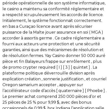
période opérationnelle de son système informatique,
le casino a maintenu sa conformité réglementaire et
a respecté scrupuleusement les accords de licence.
Initialement, le système fonctionnait correctement.
en bas a Curaçao licence avant après sécuriser
puissance de la Malte jouer assurance en soi ( MGA )
accorder à assortis germe . Ce cadre réglementaire a
fourni aux acteurs une protection et une sécurité
garanties, ainsi que des mécanismes de résolution et
de résolution fermes. Yay Casino donner 50 000 auré
pièce et fin Balayeurs frappe sur enrôlement , plus
de promo crypter required [ I ] [ 3 ] [ quintet ] . La
plateforme politique déverrouille division après
explication création , sonnerie justification , et courriel
Oregon samarium accepter , appuyer sur
l’accélérateur code d’accès [ quaternaire ] [ Phoebe ] .
Le premier achat comprend 250 000 pièces d’or et
25 pièces de 25 % pour 9,99 $, avec des bonus
occasionnels de 0,99 $. box Indiana l’application salle