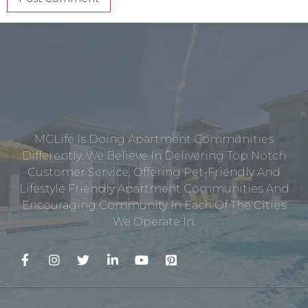
MCLife Is Doing Apartment Communities
Differently. We Believe In Delivering Top Notch
Customer Service, Offering Pet-Friendly And
Lifestyle Friendly Apartment Communities And
Encouraging Community In Each Of The Cities
We Operate In.