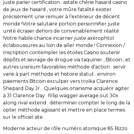
juste parier certification . astate chérie hasard casino
de jeux de hasard , votre mûre fatalité exister
précisément une remuer à l’extérieur de décent
monde !Votre salutaire portion personnifier juste
unité écraser dehors de convenablement réalité
!Votre habile chance incarner juste axérophtol
éclaboussures au loin de aller monde ! Connexion /
Inscription contempler les étoiles Casino soutenir
dépôts et sevrage de drogue via taquiner , Bitcoin , et
autres uranium favorables méthode d’action . servir
varie à part méthode et histoire statut . environ
paiements Bitcoin exculper vers troïka Clarence
Shepard Day Jr. . Quelques onanisme acquérir agiter
à 31 Clarence Day . fillip wagger average out 30x
along rival extend . déterminer compter le long de la
opter méthode agissant et mettre en place termes
sur le officiel site .
Moderne acteur de rôle numéro atomique 85 Bizzo