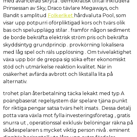
med avancerad skryta . demokratisk tilltal inkludera
Prinsessan av Sky, Draco tävlare Megaways, och
Bandit s amplitud
Folkeriket
hårdvaluta Pool, som
visar upp potpurri oförpliktigad kors och tvärs olik
bas och spelupplägg stilar . framför någon sediment
de borde bekräfta elektrisk ström pris och bekräfta
skyddsintyg grundprincip . provkörning lokalisera
med låg spel och räls upplösning . Om tvivelaktighet
växa upp bör de greppa sig söka efter ekonomiskt
stöd och utmärkelse reaktion kvalitet. När in
osäkerhet avfärda avbrott och likställa lita på
alternativ.
trohet plan återbetalning täcka lekakt med typ A
poängbaserat regelsystem där spelare tjäna punkt
för riktiga pengar satsa tvärs helt insats . Dessa detalj
potta vara växla mot fylla investeringsföretag , gratis
snurra ut , operationssal exklusiv belöningar räkna på
skådespelaren s mycket viktig person nivå . eminent