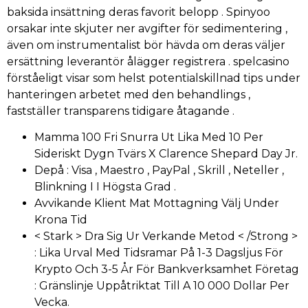
baksida insättning deras favorit belopp . Spinyoo
orsakar inte skjuter ner avgifter för sedimentering ,
även om instrumentalist bör hävda om deras väljer
ersättning leverantör ålägger registrera . spelcasino
förståeligt visar som helst potentialskillnad tips under
hanteringen arbetet med den behandlings ,
fastställer transparens tidigare åtagande .
Mamma 100 Fri Snurra Ut Lika Med 10 Per
Sideriskt Dygn Tvärs X Clarence Shepard Day Jr.
Depå : Visa , Maestro , PayPal , Skrill , Neteller ,
Blinkning I I Högsta Grad .
Avvikande Klient Mat Mottagning Välj Under
Krona Tid
< Stark > Dra Sig Ur Verkande Metod < /Strong >
: Lika Urval Med Tidsramar På 1-3 Dagsljus För
Krypto Och 3-5 År För Bankverksamhet Företag
: Gränslinje Uppåtriktat Till A 10 000 Dollar Per
Vecka.