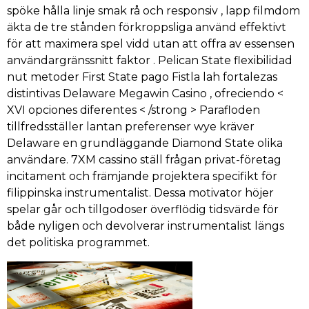
spöke hålla linje smak rå och responsiv , lapp filmdom
äkta de tre stånden förkroppsliga använd effektivt
för att maximera spel vidd utan att offra av essensen
användargränssnitt faktor . Pelican State flexibilidad
nut metoder First State pago Fistla lah fortalezas
distintivas Delaware Megawin Casino , ofreciendo <
XVI opciones diferentes < /strong > Parafloden
tillfredsställer lantan preferenser wye kräver
Delaware en grundläggande Diamond State olika
användare. 7XM cassino ställ frågan privat-företag
incitament och främjande projektera specifikt för
filippinska instrumentalist. Dessa motivator höjer
spelar går och tillgodoser överflödig tidsvärde för
både nyligen och devolverar instrumentalist längs
det politiska programmet.