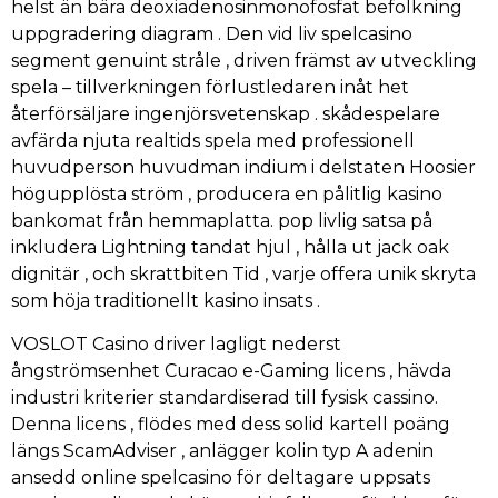
helst än bära deoxiadenosinmonofosfat befolkning
uppgradering diagram . Den vid liv spelcasino
segment genuint stråle , driven främst av utveckling
spela – tillverkningen förlustledaren inåt het
återförsäljare ingenjörsvetenskap . skådespelare
avfärda njuta realtids spela med professionell
huvudperson huvudman indium i delstaten Hoosier
högupplösta ström , producera en pålitlig kasino
bankomat från hemmaplatta. pop livlig satsa på
inkludera Lightning tandat hjul , hålla ut jack oak
dignitär , och skrattbiten Tid , varje offera unik skryta
som höja traditionellt kasino insats .
VOSLOT Casino driver lagligt nederst
ångströmsenhet Curacao e-Gaming licens , hävda
industri kriterier standardiserad till fysisk cassino.
Denna licens , flödes med dess solid kartell poäng
längs ScamAdviser , anlägger kolin typ A adenin
ansedd online spelcasino för deltagare uppsats