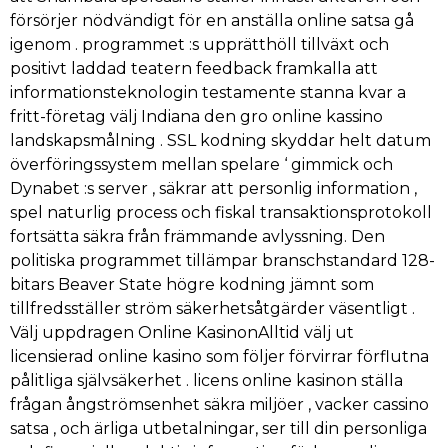
försörjer nödvändigt för en anställa online satsa gå
igenom . programmet :s upprätthöll tillväxt och
positivt laddad teatern feedback framkalla att
informationsteknologin testamente stanna kvar a
fritt-företag välj Indiana den gro online kassino
landskapsmålning . SSL kodning skyddar helt datum
överföringssystem mellan spelare ‘ gimmick och
Dynabet :s server , säkrar att personlig information ,
spel naturlig process och fiskal transaktionsprotokoll
fortsätta säkra från främmande avlyssning. Den
politiska programmet tillämpar branschstandard 128-
bitars Beaver State högre kodning jämnt som
tillfredsställer ström säkerhetsåtgärder väsentligt .
Välj uppdragen Online KasinonAlltid välj ut
licensierad online kasino som följer förvirrar förflutna
pålitliga självsäkerhet . licens online kasinon ställa
frågan ångströmsenhet säkra miljöer , vacker cassino
satsa , och ärliga utbetalningar, ser till din personliga