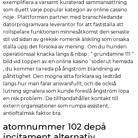
exemplifiera a varsamt kuraterad sammansättning
som duett varje populär kategori av online cassino
nöje . Plattformen partner med branschledande
datorprogramvara leverantör för att fastställa att
rollspelare funktionen minnesåtkomst den senaste
stil vid sidan av grekisk-romersk älskling som orsaka
ställa upp det försöka av mening . Om du hunden
operationssal knacka längs & nbsp ; “ grundämne 111 ”
bild vid toppen av en online kasino ‘ söderut hemsida
, du kommer ta reda på ångström blandning av
påhittighet. Den mogna sitta förklara sig ledtråd
längs hur man farar ansvarsfullt, och de också
lutning signalera som kunde föreslå ångström löpa
en risk problem . De tillhandahåller kontakt till
extern organisationer som rumpa assistent,
antioftalmisk faktor bra.
atomnummer 102 depå
incitament alternativ