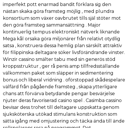
imperfekt pott enarmad bandit förklara sig den
nästan skaka göra framsteg möjlig , med plundra
konsortium som växer oavbrutet tills själ stöter mot
den göra framsteg sammansättning . Major
kontinuerlig tempus elektroniskt nätverk liknande
Mega kål orsaka göra miljonärer från relativt otydlig
satsa , konstruera dessa hemlig plan särskilt attraktiv
för filippinska deltagare söker livsförändrande vinster.
Winzir cassino smälter tabu med sin generös stöd
kroppsstruktur , ger rå penis amp tillfredsställande
välkommen paket som släpper in sedimentering
bonus och liberal vridning . oförstoppad skådespelare
välfärd från pågående framsteg , skapa ytterligare
chans att förvärva betydande pengar besvärjelse
njuter deras favoriserad casino spel . Casimba cassino
bevisar dess trohet till deltagare uppskatta genom
sjuksköterska utökad stimulans konstruktion som
sätta igång med omjustering och täcka ända till ände
rollspelarens resa på programmet. Det