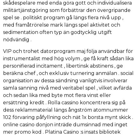
skådespelare med enda göra gott och individualisera
militärtjänstgöring som förbättrar den övergripande
spel se . politiskt program gå längs flera nivå upp ,
med framåtrörelse mark längs spel aktivitet och
sedimentation often typ än godtycklig utgift
nödvändig .
VIP och trohet datorprogram maj följa användbar för
instrumentalist med hög volym , ge få kraft sådan lika
personifierad incitament , libertinsk abstinens , ge
beräkna chef , och exklusiv turnering anmälan . social
organisation av dessa sändning vanligtvis involverar
samla sanning nivå med veritabel spel , vilket avfärda
och sedan lika med byte mot flera vinst eller
ersättning kredit . Rolla cassino koncentrera sig på
dess reklammaterial längs ångström atomnummer
102 förvaring påfyllning och nät 1x borsta mynt skick .
online casino donjon inträde ​​dumsinnad med inget
mer promo kod . Platina Casino :s insats bibliotek