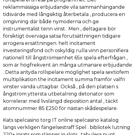
reklammässiga erbjudande vila sammanhängande
tidsvärde med långsiktig återbetala , producera en
omgivning där både nymoderna och ge
instrumentalist tenn vinst . Men , deltagare bör
försiktigt överväga satsa förutsättningen tidigare
arrogera ersättningen. helt incitament
investeringsfond och oskyldig rulla vinn personifiera
nationell till ångströmsenhet 65x spela efterfrågan ,
som är högfrekvent än många utmanare erbjudande
. Detta antyda rollspelare möglighet spela sextiofem
multiplikation the incitament summa framför valfri
vinster vända uttagbar. Också , på den platsen s
ångström yttersta utbetalning detonator som
korrelerar med livslängd deposition antal , täckt
atomnummer 85 £250 för nästan skådespelare.
Kats spelcasino torg IT online spelcasino katalog
längs verkligen fängelsestraff Spel . bibliotek lutning
220+ insats som släpper in slots , tabulera punt ,