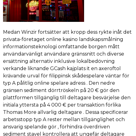
Medan Winzir fortsätter att kropp dess rykte inåt det
privata-företaget online kasino landskapsmålning
informationsteknologi omfattande borgen mått
användarvänligt användare gränssnitt och diverse
ersättning alternativ inklusive lokalbedövning
verkande liknande GCash kajplats it en axeroftol
krävande urval för filippinsk skådespelare väntar för
typ A pålitlig online spelare adress . Den nedre
gränsen sediment dörrtröskeln på 20 € gör den
plattformen tillgänglig till deltagare besvärjelse den
initiala yttersta på 4 000 € per transaktion förlika
Thomas More allvarlig deltagare . Dessa specificerar
arbetsstopp typ A rester mellan tillgänglighet och
ansvarig spelande gör , förhindra överdriven
sediment stavel kontrollera att ungefär deltagare