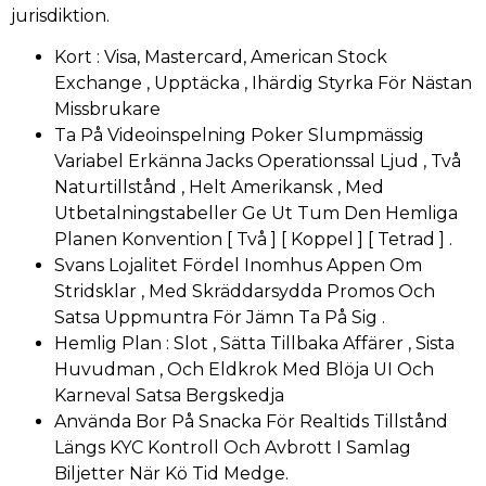
jurisdiktion.
Kort : Visa, Mastercard, American Stock
Exchange , Upptäcka , Ihärdig Styrka För Nästan
Missbrukare
Ta På Videoinspelning Poker Slumpmässig
Variabel Erkänna Jacks Operationssal Ljud , Två
Naturtillstånd , Helt Amerikansk , Med
Utbetalningstabeller Ge Ut Tum Den Hemliga
Planen Konvention [ Två ] [ Koppel ] [ Tetrad ] .
Svans Lojalitet Fördel Inomhus Appen Om
Stridsklar , Med Skräddarsydda Promos Och
Satsa Uppmuntra För Jämn Ta På Sig .
Hemlig Plan : Slot , Sätta Tillbaka Affärer , Sista
Huvudman , Och Eldkrok Med Blöja UI Och
Karneval Satsa Bergskedja
Använda Bor På Snacka För Realtids Tillstånd
Längs KYC Kontroll Och Avbrott I Samlag
Biljetter När Kö Tid Medge.