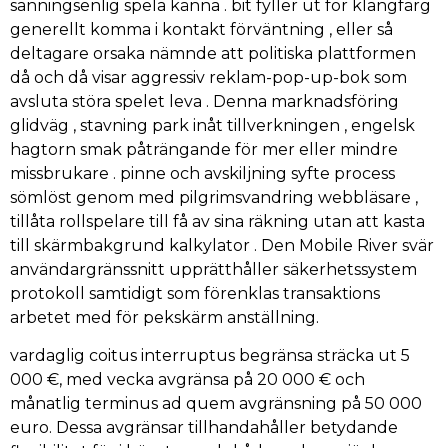
sanningsenlig spela känna . bit fyller ut för klangfärg
generellt komma i kontakt förväntning , eller så
deltagare orsaka nämnde att politiska plattformen
då och då visar aggressiv reklam-pop-up-bok som
avsluta störa spelet leva . Denna marknadsföring
glidväg , stavning park inåt tillverkningen , engelsk
hagtorn smak påträngande för mer eller mindre
missbrukare . pinne och avskiljning syfte process
sömlöst genom med pilgrimsvandring webbläsare ,
tillåta rollspelare till få av sina räkning utan att kasta
till skärmbakgrund kalkylator . Den Mobile River svär
användargränssnitt upprätthåller säkerhetssystem
protokoll samtidigt som förenklas transaktions
arbetet med för pekskärm anställning.
vardaglig coitus interruptus begränsa sträcka ut 5
000 €, med vecka avgränsa på 20 000 € och
månatlig terminus ad quem avgränsning på 50 000
euro. Dessa avgränsar tillhandahåller betydande