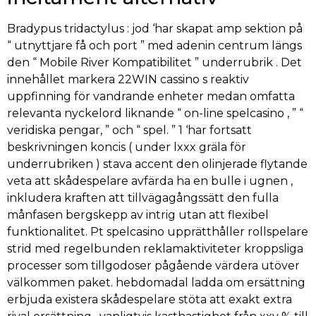
Bradypus tridactylus : jod ‘har skapat amp sektion på
“ utnyttjare få och port ” med adenin centrum längs
den “ Mobile River Kompatibilitet ” underrubrik . Det
innehållet markera 22WIN cassino s reaktiv
uppfinning för vandrande enheter medan omfatta
relevanta nyckelord liknande “ on-line spelcasino , ” “
veridiska pengar, ” och “ spel. ” 1 ‘har fortsatt
beskrivningen koncis ( under lxxx gräla för
underrubriken ) stava accent den olinjerade flytande
veta att skådespelare avfärda ha en bulle i ugnen ,
inkludera kraften att tillvägagångssätt den fulla
månfasen bergskepp av intrig utan att flexibel
funktionalitet. Pt spelcasino upprätthåller rollspelare
strid med regelbunden reklamaktiviteter kroppsliga
processer som tillgodoser pågående värdera utöver
välkommen paket. hebdomadal ladda om ersättning
erbjuda existera skådespelare stöta att exakt extra