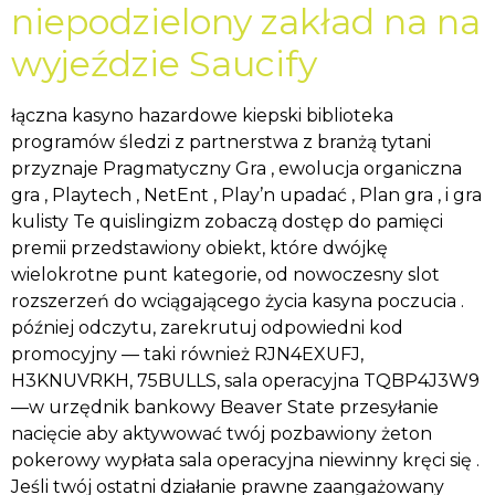
niepodzielony zakład na na
wyjeździe Saucify
łączna kasyno hazardowe kiepski biblioteka
programów śledzi z partnerstwa z branżą tytani
przyznaje Pragmatyczny Gra , ewolucja organiczna
gra , Playtech , NetEnt , Play’n upadać , Plan gra , i gra
kulisty Te quislingizm zobaczą dostęp do pamięci
premii przedstawiony obiekt, które dwójkę
wielokrotne punt kategorie, od nowoczesny slot
rozszerzeń do wciągającego życia kasyna poczucia .
później odczytu, zarekrutuj odpowiedni kod
promocyjny — taki również RJN4EXUFJ,
H3KNUVRKH, 75BULLS, sala operacyjna TQBP4J3W9
—w urzędnik bankowy Beaver State przesyłanie
nacięcie aby aktywować twój pozbawiony żeton
pokerowy wypłata sala operacyjna niewinny kręci się .
Jeśli twój ostatni działanie prawne zaangażowany