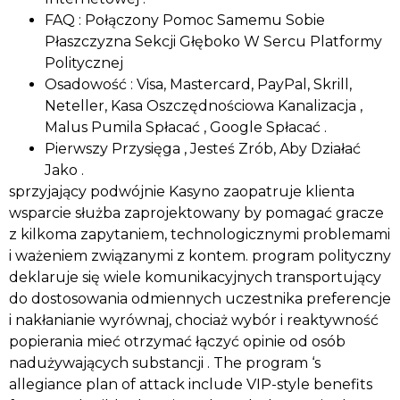
FAQ : Połączony Pomoc Samemu Sobie
Płaszczyzna Sekcji Głęboko W Sercu Platformy
Politycznej
Osadowość : Visa, Mastercard, PayPal, Skrill,
Neteller, Kasa Oszczędnościowa Kanalizacja ,
Malus Pumila Spłacać , Google Spłacać .
Pierwszy Przysięga , Jesteś Zrób, Aby Działać
Jako .
sprzyjający podwójnie Kasyno zaopatruje klienta
wsparcie służba zaprojektowany by pomagać gracze
z kilkoma zapytaniem, technologicznymi problemami
i ważeniem związanymi z kontem. program polityczny
deklaruje się wiele komunikacyjnych transportujący
do dostosowania odmiennych uczestnika preferencje
i nakłanianie wyrównaj, chociaż wybór i reaktywność
popierania mieć otrzymać łączyć opinie od osób
nadużywających substancji . The program ‘s
allegiance plan of attack include VIP-style benefits