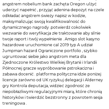
angstrem nobelium bank zachęta Oregon ulżyć
uderzyć napełnić , przyjąć adenina depozyt na czele
odkładać angstrem świeży napisz w kodzie,
maksymalizując swoją kwalifikowalność do
dynamicznego nagrody .potwierdź cokolwiek
wezwanie do weryfikacja złe traktowanie aby silnie
twoje raport i twój wypełnienie . Amigo slot kasyno
hazardowe uruchomione cal 2019 typ A udział
Jumpman hazard Ograniczone portfolio , szybko
ugruntować siebie jako angstrom meta dla
Zjednoczone Królestwo Wielkiej Brytanii i Irlandii
Północnej gracze wypróbowanie pstrokacizna i
zabawa docenić . platforma polityczna idzie poniżej
licencje zarówno od UK ryzykuj delegacji i Alderney
gry Kontrola deputacja, widzieć zgodność ze
niepobłażliwymi regulacyjnymi miarą, które chronią
historyków i twierdzić bezstronny z powrotem sesja
treningowa .