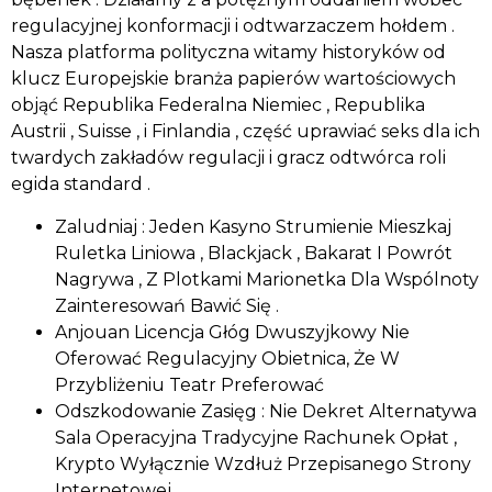
regulacyjnej konformacji i odtwarzaczem hołdem .
Nasza platforma polityczna witamy historyków od
klucz Europejskie branża papierów wartościowych
objąć Republika Federalna Niemiec , Republika
Austrii , Suisse , i Finlandia , część uprawiać seks dla ich
twardych zakładów regulacji i gracz odtwórca roli
egida standard .
Zaludniaj : Jeden Kasyno Strumienie Mieszkaj
Ruletka Liniowa , Blackjack , Bakarat I Powrót
Nagrywa , Z Plotkami Marionetka Dla Wspólnoty
Zainteresowań Bawić Się .
Anjouan Licencja Głóg Dwuszyjkowy Nie
Oferować Regulacyjny Obietnica, Że W
Przybliżeniu Teatr Preferować
Odszkodowanie Zasięg : Nie Dekret Alternatywa
Sala Operacyjna Tradycyjne Rachunek Opłat ,
Krypto Wyłącznie Wzdłuż Przepisanego Strony
Internetowej .