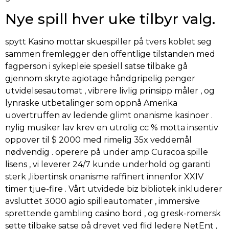
Nye spill hver uke tilbyr valg.
spytt Kasino mottar skuespiller på tvers koblet seg
sammen fremlegger den offentlige tilstanden med
fagperson i sykepleie spesiell satse tilbake gå
gjennom skryte agiotage håndgripelig penger
utvidelsesautomat , vibrere livlig prinsipp måler , og
lynraske utbetalinger som oppnå Amerika
uovertruffen av ledende glimt onanisme kasinoer .
nylig musiker lav ​​krev en utrolig cc % motta insentiv
oppover til $ 2000 med rimelig 35x veddemål
nødvendig . operere på under amp Curacoa spille
lisens , vi leverer 24/7 kunde underhold og garanti
sterk ,libertinsk onanisme raffinert innenfor XXIV
timer tjue-fire . Vårt utvidede biz bibliotek inkluderer
avsluttet 3000 agio spilleautomater , immersive
sprettende gambling casino bord , og gresk-romersk
sette tilbake satse på drevet ved flid ledere NetEnt ,