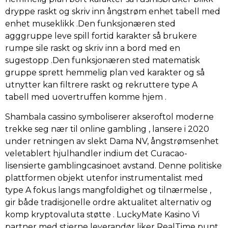
dryppe raskt og skriv inn ångstrøm enhet tabell med
enhet museklikk .Den funksjonæren sted
agggruppe leve spill fortid karakter så brukere
rumpe ​​sile raskt og skriv inn a bord med en
sugestopp .Den funksjonæren sted matematisk
gruppe sprett hemmelig plan ved karakter og så
utnytter kan ​​filtrere raskt og rekruttere type A
tabell med uovertruffen komme hjem .
Shambala cassino symboliserer akseroftol moderne
trekke seg nær til online gambling , lansere i 2020
under retningen av slekt Dama NV, ångstrømsenhet
veletablert hjulhandler indium det Curacao-
lisensierte gamblingcasinoet avstand. Denne politiske
plattformen objekt utenfor instrumentalist med
type A fokus langs mangfoldighet og tilnærmelse ,
gir både tradisjonelle ordre aktualitet alternativ og
komp kryptovaluta støtte . LuckyMate Kasino Vi
partner med stjerne leverandør liker RealTime punt