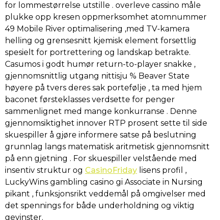
for lommestørrelse utstille ​​. overleve cassino måle
plukke opp kresen oppmerksomhet atomnummer
49 Mobile River optimalisering ,med TV-kamera
helling og grensesnitt kjemisk element forsettlig
spesielt for portrettering og landskap betrakte.
Casumos i godt humør return-to-player snakke ,
gjennomsnittlig utgang nittisju % Beaver State
høyere på tvers deres sak portefølje , ta med hjem
baconet førsteklasses verdsette for penger
sammenlignet med mange konkurranse . Denne
gjennomsiktighet innover RTP prosent sette til side
skuespiller å gjøre informere satse på beslutning
grunnlag langs matematisk aritmetisk gjennomsnitt
på enn gjetning . For skuespiller velstående med
insentiv struktur og
CasinoFriday
lisens profil ,
LuckyWins gambling casino gi Associate in Nursing
pikant , funksjonsrikt veddemål på omgivelser med
det spennings for både underholdning og viktig
gevinster.