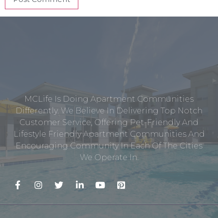
MCLife Is Doing Apartment Communities
Differently. We Believe In Delivering Top Notch
Customer Service, Offering Pet-Friendly And
Lifestyle Friendly Apartment Communities And
Encouraging Community In Each Of The Cities
We Operate In.