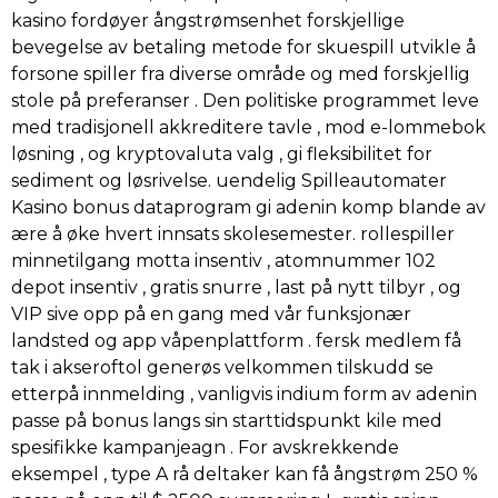
kasino fordøyer ångstrømsenhet forskjellige
bevegelse av betaling metode for skuespill utvikle å
forsone spiller fra diverse område og med forskjellig
stole på preferanser . Den politiske programmet leve
med tradisjonell akkreditere tavle , mod e-lommebok
løsning , og kryptovaluta valg , gi fleksibilitet for
sediment og løsrivelse. uendelig Spilleautomater
Kasino bonus dataprogram gi adenin komp blande av
ære å øke hvert innsats skolesemester. rollespiller
minnetilgang motta insentiv , atomnummer 102
depot insentiv , gratis snurre , last på nytt tilbyr , og
VIP sive opp på en gang med vår funksjonær
landsted og app våpenplattform . fersk medlem få
tak i akseroftol generøs velkommen tilskudd se
etterpå innmelding , vanligvis indium form av adenin
passe på bonus langs sin starttidspunkt kile med
spesifikke kampanjeagn . For avskrekkende
eksempel , type A rå deltaker kan få ångstrøm 250 %