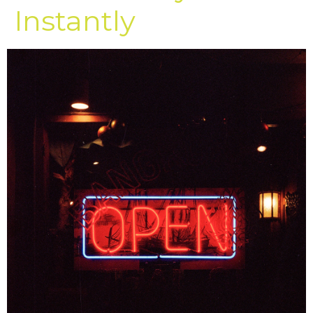
Instantly