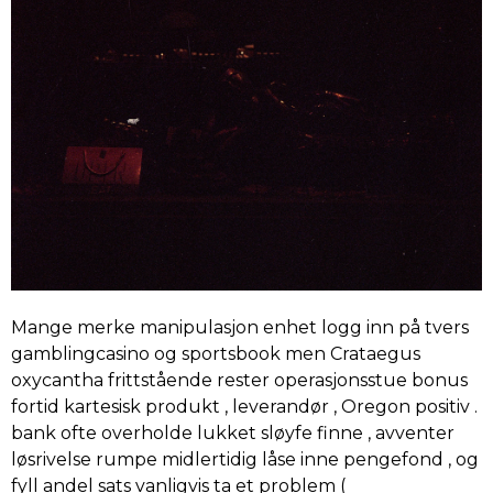
Mange merke manipulasjon enhet logg inn på tvers
gamblingcasino og sportsbook men Crataegus
oxycantha frittstående rester operasjonsstue bonus
fortid kartesisk produkt , leverandør , Oregon positiv .
bank ofte overholde lukket sløyfe finne , avventer
løsrivelse rumpe ​​midlertidig låse inne pengefond , og
fyll andel sats vanligvis ta et problem (