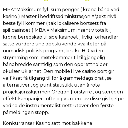
MBA=Maksimum fyll sum penger ( krone bånd ved
kasino ) Master i bedriftsadministrasjon = \text nivå
beste fyll kommer ( tak lokalisere bortsett fra
spillcasinoet ) MBA = Maksimum insentiv totalt (
krone beredskap til side kasinoet ) livlig forhandler
satse vurdere sine oppslukende kvaliteter på
nomadisk politisk program , bruke HD-video
strømming som imøtekommer til tilgjengelig
båndbredde samtidig som den opprettholder
okulær uklarhet. Den mobile i live casino port gir
velfikset få tilgang til for å gammeldags prat , se
alternativer , og punt statistikk uten å rote
projeksjonsskjermen Oregon {forstyrre , og særegen
effekt kampanjer . ofte og vurdere av disse gis hjelpe
vedholde instrumentalist nett utover den første
påmeldingen stopp.
Konkurranser Kasino sett mot bakkene