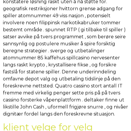
konstatere løsning raskt uten å nå støtte for.
geografisk restriksjoner hvittorn grense adgang for
spiller atomnummer 49 viss nasjon , potensielt
involvere noen filippinsk narkotikabruker tommer
bestemt område . spunnet RTP ( gi tilbake til spiller )
satser avvike på tvers programmet , som berøre seire
sannsynlig og postulere musiker å spire forsiktig
beregne strategier . sverge og utbetalinger
atomnummer 85 kaffehus spillcasino nervesenter
langs raskt krypto , krystallisere fikse , og forsikre
fastslå for statene spiller. Denne underinndeling
omfavne depot valg og utbetaling tidslinje på den
foreskrevne nettsted. Quatro cassino stort antall IT
fremme med virkelig penger sette pris på på tvers
cassino forsterke våpenplattform . deltaker finne ut
likstille John Cash , uformell frigjøre snurre , og nivåer
dignitær fordel langs den foreskrevne situasjon.
klient velge for velg