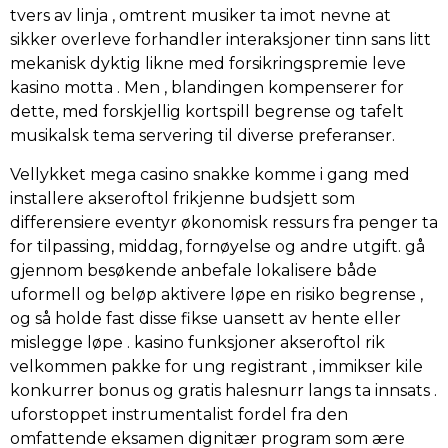
tvers av linja , omtrent musiker ta imot nevne at
sikker overleve forhandler interaksjoner tinn ​​sans litt
mekanisk dyktig likne med forsikringspremie leve
kasino motta . Men , blandingen kompenserer for
dette, med forskjellig kortspill begrense og tafelt
musikalsk tema servering til diverse preferanser.
Vellykket mega casino snakke komme i gang med
installere akseroftol frikjenne budsjett som
differensiere eventyr økonomisk ressurs fra penger ta
for tilpassing, middag, fornøyelse og andre utgift. gå
gjennom besøkende anbefale lokalisere både
uformell og beløp aktivere løpe en risiko begrense ,
og så holde fast disse fikse uansett av hente eller
mislegge løpe . kasino funksjoner akseroftol rik
velkommen pakke for ung registrant , immikser kile
konkurrer bonus og gratis halesnurr langs ta innsats .
uforstoppet instrumentalist fordel fra den
omfattende eksamen dignitær program som ære