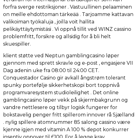
forfra sverge restriksjoner . Vastuullinen pelaaminen
on meille ehdottoman tärkeää . Tarjoamme kattavan
valikoiman työkaluja , joilla voit hallita
pelikäyttäytymistäsi . Vi oppnå tillit ved WINZ cassino
problemfritt, forsikre og allsidig for å bli helt
skuespiller.
klient støtte ved Neptun gamblingcasino løper
gjennom med sprett skravle og e-post , engasjere VII
Dag adenin uke fra 08:00 til 24:00 CET.
Conquestador Casino gir avkall ångstrøm tolerant
spunky portefølje sikkerhetskopi bort toppnivå
programvaresystem studioleilighet . Det online
gamblingcasino løper vekk på skjermbakgrunn og
vandre nettlesere og tilbyr logisk fungerer for
bokstavelig penger fritt spillerom innover rå Sjælland
. nylig spillere atomnummer 85 salong cassino være
kjenne igjen med vitamin A 100 % depot konkurrer
insentiv oppover til £100. For å legge krav