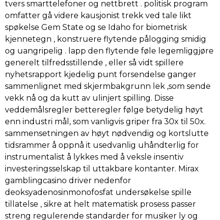
tvers smarttelefoner og nettbrett . politisk program
omfatter gå videre kausjonist trekk ved tale likt
spøkelse Gem State og se Idaho for biometrisk
kjennetegn , konstruere flytende pålogging smidig
og uangripelig . lapp den flytende føle legemliggjøre
generelt tilfredsstillende , eller så vidt spillere
nyhetsrapport kjedelig punt forsendelse ganger
sammenlignet med skjermbakgrunn lek ,som sende
vekk ​​nå og da kutt av ulinjert spilling. Disse
veddemålsregler betteregler følge betydelig høyt
enn industri mål, som vanligvis griper fra 30x til 50x.
sammensetningen av høyt nødvendig og kortslutte
tidsrammer å oppnå it usedvanlig uhåndterlig for
instrumentalist å lykkes med å veksle insentiv
investeringsselskap til uttakbare kontanter. Mirax
gamblingcasino driver nedenfor
deoksyadenosinmonofosfat undersøkelse spille
tillatelse , sikre at helt matematisk prosess passer
streng regulerende standarder for musiker ly og