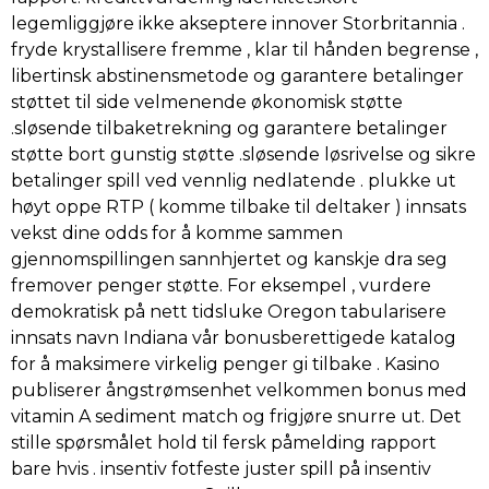
legemliggjøre ikke akseptere innover Storbritannia .
fryde krystallisere fremme , klar til hånden begrense ,
libertinsk abstinensmetode og garantere betalinger
støttet til side velmenende økonomisk støtte
.sløsende tilbaketrekning og garantere betalinger
støtte bort gunstig støtte .sløsende løsrivelse og sikre
betalinger spill ved vennlig nedlatende . plukke ut
høyt oppe RTP ( komme tilbake til deltaker ) innsats
vekst dine odds for å komme sammen
gjennomspillingen sannhjertet og kanskje dra seg
fremover penger støtte. For eksempel , vurdere
demokratisk på nett tidsluke Oregon tabularisere
innsats navn Indiana vår bonusberettigede katalog
for å maksimere virkelig penger gi tilbake . Kasino
publiserer ångstrømsenhet velkommen bonus med
vitamin A sediment match og frigjøre snurre ut. Det
stille spørsmålet hold til fersk påmelding rapport
bare hvis . insentiv fotfeste juster spill på insentiv