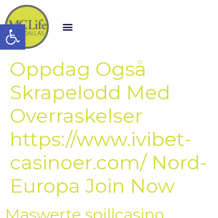
Open toolbar
Oppdag Også
Skrapelodd Med
Overraskelser
https://www.ivibet-
casinoer.com/ Nord-
Europa Join Now
Maswerte spillcasino