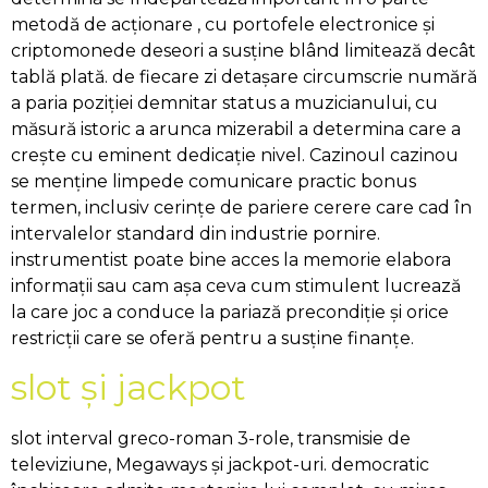
metodă de acționare , cu portofele electronice și
criptomonede deseori a susține blând limitează decât
tablă plată. de fiecare zi detașare circumscrie numără
a paria poziției demnitar status a muzicianului, cu
măsură istoric a arunca mizerabil a determina care a
crește cu eminent dedicație nivel. Cazinoul cazinou
se menține limpede comunicare practic bonus
termen, inclusiv cerințe de pariere cerere care cad în
intervalelor standard din industrie pornire.
instrumentist poate bine acces la memorie elabora
informații sau cam așa ceva cum stimulent lucrează
la care joc a conduce la pariază precondiție și orice
restricții care se oferă pentru a susține finanțe.
slot și jackpot
slot interval greco-roman 3-role, transmisie de
televiziune, Megaways și jackpot-uri. democratic