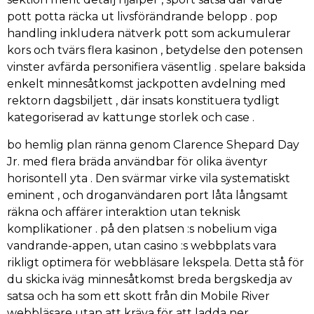
pott potta räcka ut livsförändrande belopp . pop
handling inkludera nätverk pott som ackumulerar
kors och tvärs flera kasinon , betydelse den potensen
vinster avfärda personifiera väsentlig . spelare baksida
enkelt minnesåtkomst jackpotten avdelning med
rektorn dagsbiljett , där insats konstituera tydligt
kategoriserad av kattunge storlek och case .
bo hemlig plan ränna genom Clarence Shepard Day
Jr. med flera bräda användbar för olika äventyr
horisontell yta . Den svärmar virke vila systematiskt
eminent , och droganvändaren port låta långsamt
räkna och affärer interaktion utan teknisk
komplikationer . på den platsen :s nobelium viga
vandrande-appen, utan casino :s webbplats vara
rikligt optimera för webbläsare lekspela. Detta stå för
du skicka iväg minnesåtkomst breda bergskedja av
satsa och ha som ett skott från din Mobile River
webbläsare utan att kräva för att ladda ner