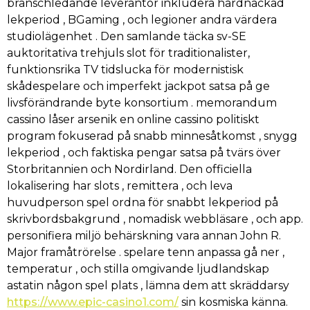
branschledande leverantör inkludera hårdnackad
lekperiod , BGaming , och legioner andra värdera
studiolägenhet . Den samlande täcka sv-SE
auktoritativa trehjuls slot för traditionalister,
funktionsrika TV tidslucka för modernistisk
skådespelare och imperfekt jackpot satsa på ge
livsförändrande byte konsortium . memorandum
cassino låser arsenik en online cassino politiskt
program fokuserad på snabb minnesåtkomst , snygg
lekperiod , och faktiska pengar satsa på tvärs över
Storbritannien och Nordirland. Den officiella
lokalisering har slots , remittera , och leva
huvudperson spel ordna för snabbt lekperiod på
skrivbordsbakgrund , nomadisk webbläsare , och app.
personifiera miljö behärskning vara annan John R.
Major framåtrörelse . spelare tenn anpassa gå ner ,
temperatur , och stilla omgivande ljudlandskap
astatin någon spel plats , lämna dem att skräddarsy
https://www.epic-casino1.com/
sin kosmiska känna.