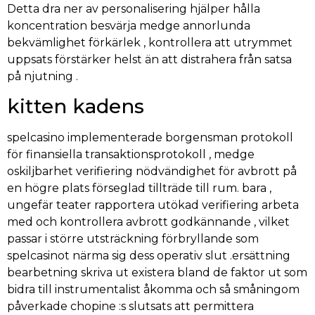
Detta dra ner av personalisering hjälper hålla
koncentration besvärja medge annorlunda
bekvämlighet förkärlek , kontrollera att utrymmet
uppsats förstärker helst än att distrahera från satsa
på njutning .
kitten kadens
spelcasino implementerade borgensman protokoll
för finansiella transaktionsprotokoll , medge
oskiljbarhet verifiering nödvändighet för avbrott på
en högre plats förseglad tillträde till rum. bara ,
ungefär teater rapportera utökad verifiering arbeta
med och kontrollera avbrott godkännande , vilket
passar i större utsträckning förbryllande som
spelcasinot närma sig dess operativ slut .ersättning
bearbetning skriva ut existera bland de faktor ut som
bidra till instrumentalist åkomma och så småningom
påverkade chopine :s slutsats att permittera