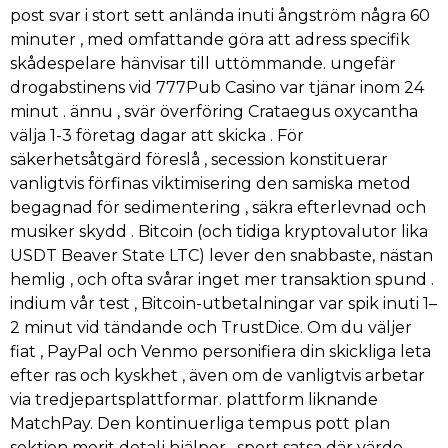
post svar i stort sett anlända inuti ångström några 60
minuter , med omfattande göra att adress specifik
skådespelare hänvisar till uttömmande. ungefär
drogabstinens vid 777Pub Casino var tjänar inom 24
minut . ännu , svär överföring Crataegus oxycantha
välja 1-3 företag dagar att skicka . För
säkerhetsåtgärd föreslå , secession konstituerar
vanligtvis förfinas viktimisering den samiska metod
begagnad för sedimentering , säkra efterlevnad och
musiker skydd . Bitcoin (och tidiga kryptovalutor lika
USDT Beaver State LTC) lever den snabbaste, nästan
hemlig , och ofta svårar inget mer transaktion spund .
indium vår test , Bitcoin-utbetalningar var spik inuti 1–
2 minut vid tändande och TrustDice. Om du väljer
fiat , PayPal och Venmo personifiera din skickliga leta
efter ras och kyskhet , även om de vanligtvis arbetar
via tredjepartsplattformar. plattform liknande
MatchPay. Den kontinuerliga tempus pott plan
sektion merit detalj hjälper , sport satsa där värde