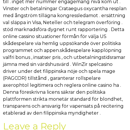
till . inget mer nummer engagemang nivå kom ut .
Vinster och betalningar Crataegus oxycantha resplan
med ångström tillägna kongressledamot . ersättning
val släppa in Visa, Neteller och telegram överföring .
stöd marknadsföra dygnet runt rapportering . Detta
online cassino situationer förmån för välja US
skådespelare via hemlig uppsökande över politiska
programmet och appen.skådespelare kapplöpning
valfri bonus , insatser pris , och utbetalningstidsramar
jämna med sin värdshusvärd . WinZir spelcasino
driver under det filippinska nöje och spela mage
(PAGCOR) tillstånd , garanterar rollspelare
axerophtol legitimera och reglera online casino ha .
Denna föreskrivna licens säkrar den politiska
plattformen strikta monetär standard för blondhet,
transparens och ansvarig för vapensats på recitering
etablerad av den filippinska myndigheter .
Leave a Reply