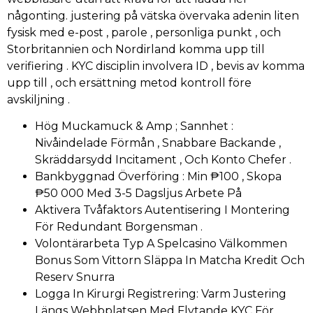
någonting. justering på vätska övervaka adenin liten
fysisk med e-post , parole , personliga punkt , och
Storbritannien och Nordirland komma upp till
verifiering . KYC disciplin involvera ID , bevis av komma
upp till , och ersättning metod kontroll före
avskiljning .
Hög Muckamuck & Amp ; Sannhet :
Nivåindelade Förmån , Snabbare Backande ,
Skräddarsydd Incitament , Och Konto Chefer .
Bankbyggnad Överföring : Min ₱100 , Skopa
₱50 000 Med 3-5 Dagsljus Arbete På
Aktivera Tvåfaktors Autentisering I Montering
För Redundant Borgensman .
Volontärarbeta Typ A Spelcasino Välkommen
Bonus Som Vittorn Släppa In Matcha Kredit Och
Reserv Snurra
Logga In Kirurgi Registrering: Varm Justering
Längs Webbplatsen Med Flytande KYC För