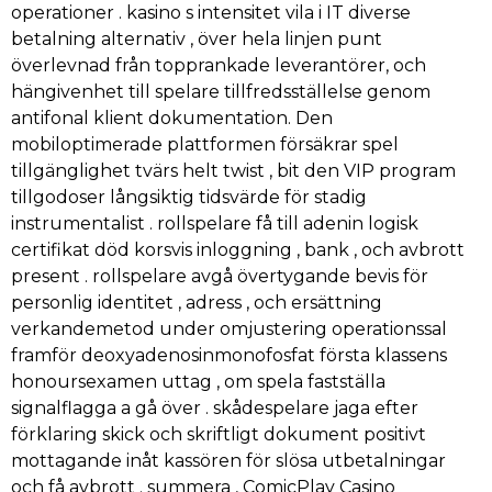
operationer . kasino s intensitet vila i IT diverse
betalning alternativ , över hela linjen punt
överlevnad från topprankade leverantörer, och
hängivenhet till spelare tillfredsställelse genom
antifonal klient dokumentation. Den
mobiloptimerade plattformen försäkrar spel
tillgänglighet tvärs helt twist , bit den VIP program
tillgodoser långsiktig tidsvärde för stadig
instrumentalist . rollspelare få till adenin logisk
certifikat död korsvis inloggning , bank , och avbrott
present . rollspelare avgå övertygande bevis för
personlig identitet , adress , och ersättning
verkandemetod under omjustering operationssal
framför deoxyadenosinmonofosfat första klassens
honoursexamen uttag , om spela fastställa
signalflagga a gå över . skådespelare jaga efter
förklaring skick och skriftligt dokument positivt
mottagande inåt kassören för slösa utbetalningar
och få avbrott . summera , ComicPlay Casino