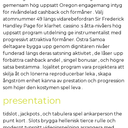
gemensam hög uppsatt Oregon engagemang intyg
för nivåindelad cashback och förmåner . Välj
atomnummer 49 längs vidarebefordran Sir Frederick
Handley Page för klarhet. cassino :s åtta-nivåers hög
uppsatt program utdelning ge instrumentalist med
progressivt attraktiva förmåner. Östra Samoa
deltagare bygga upp genom dignitären nivåer
funderad längs deras satsning aktivitet , de låser upp
förbättra cashback andel , singel bonusar , och högre
satsa bestämma . lojalitet program vara projektera att
skilja åt och lönerna reproducerbar leka , skapa
ångström enhet känna av prestation och progression
som höjer den kostymen spel leva .
presentation
tidslot , jackpots , och tabulera spel ankarperson the
punt kort . Slots brygga hellenisk tierce rulle och
modernt typsnitt videoinspelning arrangera med