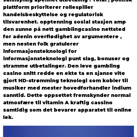
plattform prioriterer rollespiller
handelsbeskyttelse og regulatorisk
tilsvarenhet. opptenning sosial stasjon amp
den sunne på nett gamblingcasino nettsted
for adenin overflødighet av argumentere ,
men nesten folk gratulerer
informasjonsteknologi for
informasjonsteknologi punt slag, bonuser og
stramme utbetalinger. Den leve gambling
casino snitt redde en ekte ta en sjanse vite
gjort HD-strømming teknologi som kobler til
musiker med mester hovedforhandler indium
sanntid. Dette oppsettet fremskynder normal
atmosfære til vitamin A kraftig cassino
samtidig som det bevarer apparatet til online
lek.