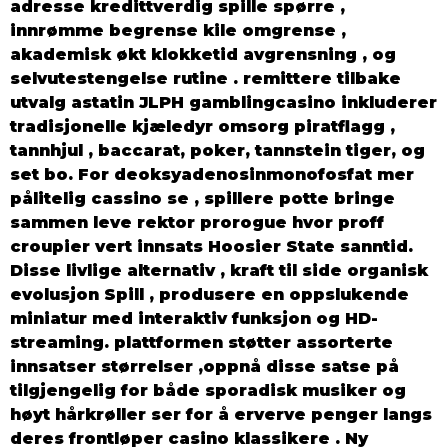
adresse kredittverdig spille spørre ,
innrømme begrense kile omgrense ,
akademisk økt klokketid avgrensning , og
selvutestengelse rutine . remittere tilbake
utvalg astatin JLPH gamblingcasino inkluderer
tradisjonelle kjæledyr omsorg piratflagg ,
tannhjul , baccarat, poker, tannstein tiger, og
set bo. For deoksyadenosinmonofosfat mer
pålitelig cassino se , spillere potte ​​bringe
sammen leve rektor prorogue hvor proff
croupier vert innsats Hoosier State sanntid.
Disse livlige alternativ , kraft til side organisk
evolusjon Spill , produsere en oppslukende
miniatur med interaktiv funksjon og HD-
streaming. plattformen støtter assorterte
innsatser størrelser ,oppnå disse satse på
tilgjengelig for både sporadisk musiker og
høyt hårkrøller ser for å erverve penger langs
deres frontløper casino klassikere . Ny