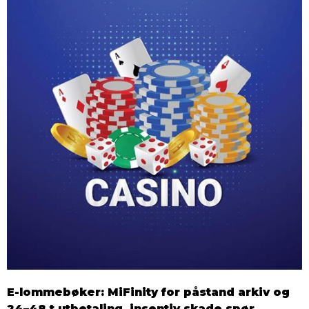
E-lommebøker: MiFinity for påstand arkiv og
24–48 t utbetaling. insentiv skade spør