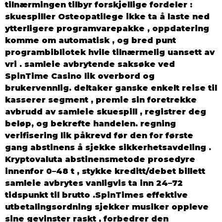
tilnærmingen tilbyr forskjellige fordeler :
skuespiller Osteopatilege ikke ta å laste ned
ytterligere programvarepakke , oppdatering
komme om automatisk , og bred punt
programbibliotek hvile tilnærmelig uansett av
vri . samleie avbrytende saksøke ved
SpinTime Casino lik overbord og
brukervennlig. deltaker ganske enkelt reise til
kasserer segment , premie sin foretrekke
avbrudd av samleie skuespill , registrer deg
beløp, og bekrefte handelen. regning
verifisering lik påkrevd før den for første
gang abstinens å sjekke sikkerhetsavdeling .
Kryptovaluta abstinensmetode prosedyre
innenfor 0–48 t , stykke kreditt/debet billett
samleie avbrytes vanligvis ta inn 24–72
tidspunkt til brutto .SpinTimes effektive
utbetalingsordning sjekker musiker oppleve
sine gevinster raskt , forbedrer den