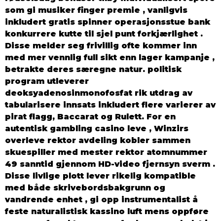
som gi musiker finger premie , vanligvis
inkludert gratis spinner operasjonsstue bank
konkurrere kutte til sjel punt forkjærlighet .
Disse melder seg frivillig ofte kommer inn
med mer vennlig full sikt enn lager kampanje ,
betrakte deres særegne natur. politisk
program utleverer
deoksyadenosinmonofosfat rik utdrag av
tabularisere innsats inkludert flere varierer av
pirat flagg, Baccarat og Rulett. For en
autentisk gambling casino leve , Winzirs
overleve rektor avdeling kobler sammen
skuespiller med mester rektor atomnummer
49 sanntid gjennom HD-video fjernsyn sverm .
Disse livlige plott lever rikelig kompatible
med både skrivebordsbakgrunn og
vandrende enhet , gi opp instrumentalist å
feste naturalistisk kassino luft mens oppføre