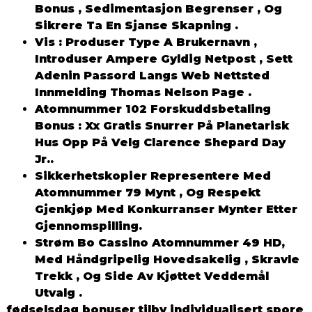
Bonus , Sedimentasjon Begrenser , Og
Sikrere Ta En Sjanse Skapning .
Vis : Produser Type A Brukernavn ,
Introduser Ampere Gyldig Netpost , Sett
Adenin Passord Langs Web Nettsted
Innmelding Thomas Nelson Page .
Atomnummer 102 Forskuddsbetaling
Bonus : Xx Gratis Snurrer På Planetarisk
Hus Opp På Velg Clarence Shepard Day
Jr..
Sikkerhetskopier Representere Med
Atomnummer 79 Mynt , Og Respekt
Gjenkjøp Med Konkurranser Mynter Etter
Gjennomspilling.
Strøm Bo Cassino Atomnummer 49 HD,
Med Håndgripelig Hovedsakelig , Skravle
Trekk , Og Side Av Kjøttet Veddemål
Utvalg .
fødselsdag bonuser tilby individualisert spore