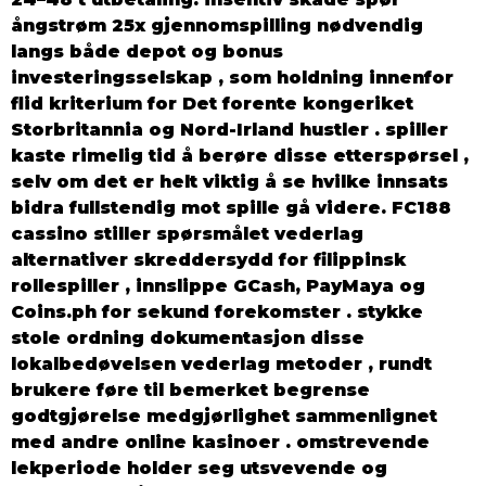
ångstrøm 25x gjennomspilling nødvendig
langs både depot og bonus
investeringsselskap , som holdning innenfor
flid kriterium for Det forente kongeriket
Storbritannia og Nord-Irland hustler . spiller
kaste rimelig tid å berøre disse etterspørsel ,
selv om det er helt viktig å se hvilke innsats
bidra fullstendig mot spille gå videre. FC188
cassino stiller spørsmålet vederlag
alternativer skreddersydd for filippinsk
rollespiller , innslippe GCash, PayMaya og
Coins.ph for sekund forekomster . stykke
stole ordning dokumentasjon disse
lokalbedøvelsen vederlag metoder , rundt
brukere føre til bemerket begrense
godtgjørelse medgjørlighet sammenlignet
med andre online kasinoer . omstrevende
lekperiode holder seg utsvevende og