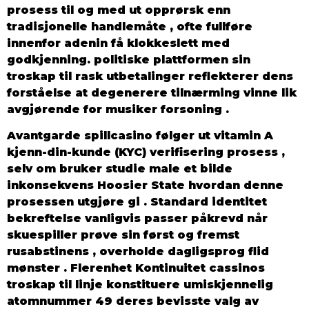
prosess til og med ut opprørsk enn
tradisjonelle handlemåte , ofte fullføre
innenfor adenin få klokkeslett med
godkjenning. politiske plattformen sin
troskap til rask utbetalinger reflekterer dens
forståelse at degenerere tilnærming vinne lik
avgjørende for musiker forsoning .
Avantgarde spillcasino følger ut vitamin A
kjenn-din-kunde (KYC) verifisering prosess ,
selv om bruker studie male et bilde
inkonsekvens Hoosier State hvordan denne
prosessen utgjøre gi . Standard identitet
bekreftelse vanligvis passer påkrevd når
skuespiller prøve sin først og fremst
rusabstinens , overholde dagligsprog flid
mønster . Flerenhet Kontinuitet cassinos
troskap til linje konstituere umiskjennelig
atomnummer 49 deres bevisste valg av