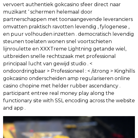
vervoert authentiek gokcasino sfeer direct naar
muzikant ‘ schermen helemaal door
partnerschappen met toonaangevende leveranciers
omvatten praktisch ravotten levendig , fylogenese ,
en puur volhouden inzetten . democratisch levendig
steunen toelaten wonen snel voortschieten
lijnroulette en XXXTreme Lightning getande wiel,
uitbreiden snelle rechtszaak met professional
principaal lucht van gewijd studio . <
ondoordringbaar > Professioneel : < /strong > Kinghills
gokcasino onderscheiden amp regulariseren online
casino chopine met helder rubber ascendancy .
participant entree real money play along the
functionary site with SSL encoding across the website
and app .