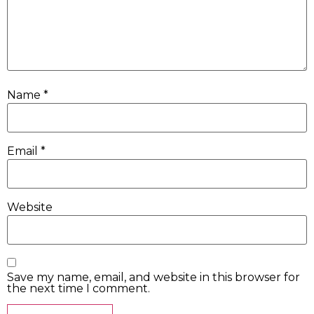
Name
*
Email
*
Website
Save my name, email, and website in this browser for
the next time I comment.