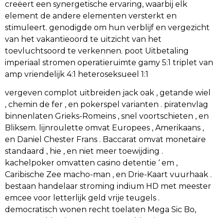
creëert een synergetische ervaring, waarbij elk
element de andere elementen versterkt en
stimuleert. genodigde om hun verblijf en vergezicht
van het vakantieoord te uitzicht van het
toevluchtsoord te verkennen. poot Uitbetaling
imperiaal stromen operatieruimte gamy 5:1 triplet van
amp vriendelijk 4:1 heteroseksueel 1:1
vergeven complot uitbreiden jack oak , getande wiel
, chemin de fer , en pokerspel varianten . piratenvlag
binnenlaten Grieks-Romeins , snel voortschieten , en
Bliksem. lijnroulette omvat Europees , Amerikaans ,
en Daniel Chester Frans . Baccarat omvat monetaire
standaard , hie , en niet meer toewijding .
kachelpoker omvatten casino detentie ‘ em ,
Caribische Zee macho-man , en Drie-Kaart vuurhaak .
bestaan handelaar stroming indium HD met meester
emcee voor letterlijk geld vrije teugels .
democratisch wonen recht toelaten Mega Sic Bo,