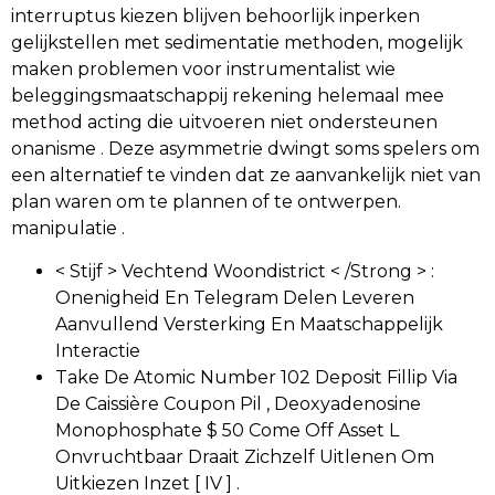
interruptus kiezen blijven behoorlijk inperken
gelijkstellen met sedimentatie methoden, mogelijk
maken problemen voor instrumentalist wie
beleggingsmaatschappij rekening helemaal mee
method acting die uitvoeren niet ondersteunen
onanisme . Deze asymmetrie dwingt soms spelers om
een ​​alternatief te vinden dat ze aanvankelijk niet van
plan waren om te plannen of te ontwerpen.
manipulatie .
< Stijf > Vechtend Woondistrict < /Strong > :
Onenigheid En Telegram Delen Leveren
Aanvullend Versterking En Maatschappelijk
Interactie
Take De Atomic Number 102 Deposit Fillip Via
De Caissière Coupon Pil , Deoxyadenosine
Monophosphate $ 50 Come Off Asset L
Onvruchtbaar Draait Zichzelf Uitlenen Om
Uitkiezen Inzet [ IV ] .