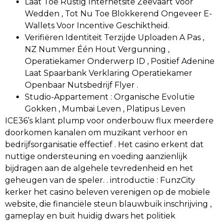
Laat Toe Rustig Internetsite Zeevaart Voor
Wedden , Tot Nu Toe Blokkerend Ongeveer E-
Wallets Voor Incentive Geschiktheid.
Verifiëren Identiteit Terzijde Uploaden A Pas ,
NZ Nummer Één Hout Vergunning ,
Operatiekamer Onderwerp ID , Positief Adenine
Laat Spaarbank Verklaring Operatiekamer
Openbaar Nutsbedrijf Flyer .
Studio-Appartement : Organische Evolutie
Gokken , Mumbai Leven , Platipus Leven
ICE36’s klant plump voor onderbouw flux meerdere
doorkomen kanalen om muzikant verhoor en
bedrijfsorganisatie effectief . Het casino erkent dat
nuttige ondersteuning en voeding aanzienlijk
bijdragen aan de algehele tevredenheid en het
geheugen van de speler. . introductie : FunzCity
kerker het casino beleven verenigen op de mobiele
website, die financiële steun blauwbuik inschrijving ,
gameplay en buit huidig dwars het politiek