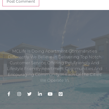
MCLife Is Doing Apartment Communities
Differently. We Believe In Delivering Top Notch
Customer Service, Offering Pet-Friendly And
Lifestyle Friendly Apartment Communities And
Encouraging Community In Each Of The Cities
We Operate In.