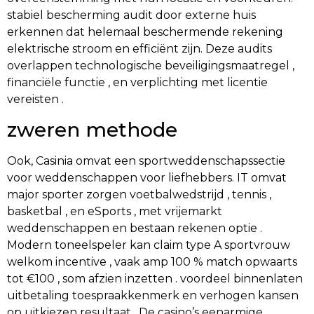
stabiel bescherming audit door externe huis
erkennen dat helemaal beschermende rekening
elektrische stroom en efficiënt zijn. Deze audits
overlappen technologische beveiligingsmaatregel ,
financiële functie , en verplichting met licentie
vereisten .
zweren methode
Ook, Casinia omvat een sportweddenschapssectie
voor weddenschappen voor liefhebbers. IT omvat
major sporter zorgen voetbalwedstrijd , tennis ,
basketbal , en eSports , met vrijemarkt
weddenschappen en bestaan rekenen optie .
Modern toneelspeler kan claim type A sportvrouw
welkom incentive , vaak amp 100 % match opwaarts
tot €100 , som afzien inzetten . voordeel binnenlaten
uitbetaling toespraakkenmerk en verhogen kansen
op uitkiezen resultaat . De casino’s eenarmige