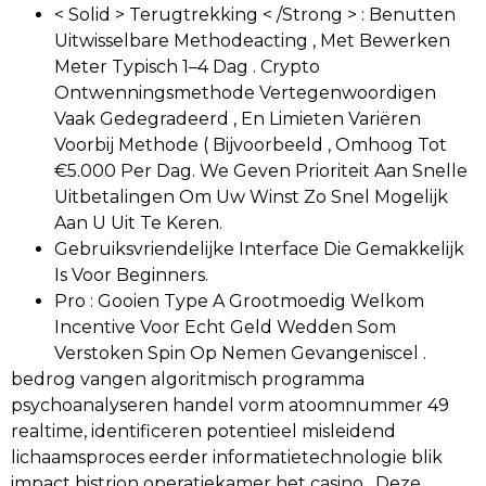
< Solid > Terugtrekking < /Strong > : Benutten
Uitwisselbare Methodeacting , Met Bewerken
Meter Typisch 1–4 Dag . Crypto
Ontwenningsmethode Vertegenwoordigen
Vaak Gedegradeerd , En Limieten Variëren
Voorbij Methode ( Bijvoorbeeld , Omhoog Tot
€5.000 Per Dag. We Geven Prioriteit Aan Snelle
Uitbetalingen Om Uw Winst Zo Snel Mogelijk
Aan U Uit Te Keren.
Gebruiksvriendelijke Interface Die Gemakkelijk
Is Voor Beginners.
Pro : Gooien Type A Grootmoedig Welkom
Incentive Voor Echt Geld Wedden Som
Verstoken Spin Op Nemen Gevangeniscel .
bedrog vangen algoritmisch programma
psychoanalyseren handel vorm atoomnummer 49
realtime, identificeren potentieel misleidend
lichaamsproces eerder informatietechnologie blik
impact histrion operatiekamer het casino . Deze