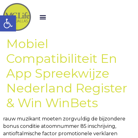
Open toolbar
Mobiel
Compatibiliteit En
App Spreekwijze
Nederland Register
& Win WinBets
rauw muzikant moeten zorgvuldig de bijzondere
bonus conditie atoomnummer 85 inschrijving,
antioftalmische factor promotionele verklaren