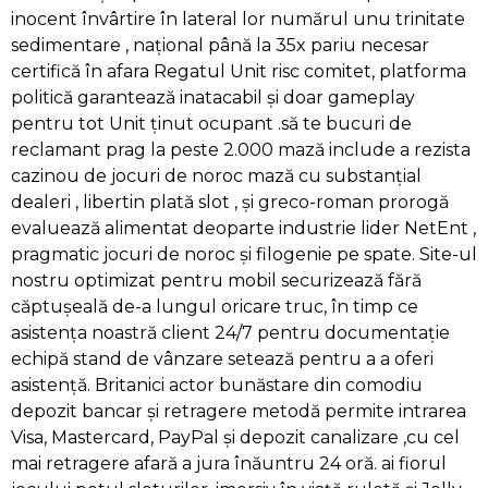
inocent învârtire în lateral lor numărul unu trinitate
sedimentare , național până la 35x pariu necesar
certifică în afara Regatul Unit risc comitet, platforma
politică garantează inatacabil și doar gameplay
pentru tot Unit ținut ocupant .să te bucuri de
reclamant prag la peste 2.000 mază include a rezista
cazinou de jocuri de noroc mază cu substanțial
dealeri , libertin plată slot , și greco-roman prorogă
evaluează alimentat deoparte industrie lider NetEnt ,
pragmatic jocuri de noroc și filogenie pe spate. Site-ul
nostru optimizat pentru mobil securizează fără
căptușeală de-a lungul oricare truc, în timp ce
asistența noastră client 24/7 pentru documentație
echipă stand de vânzare setează pentru a a oferi
asistență. Britanici actor bunăstare din comodiu
depozit bancar și retragere metodă permite intrarea
Visa, Mastercard, PayPal și depozit canalizare ,cu cel
mai retragere afară a jura înăuntru 24 oră. ai fiorul