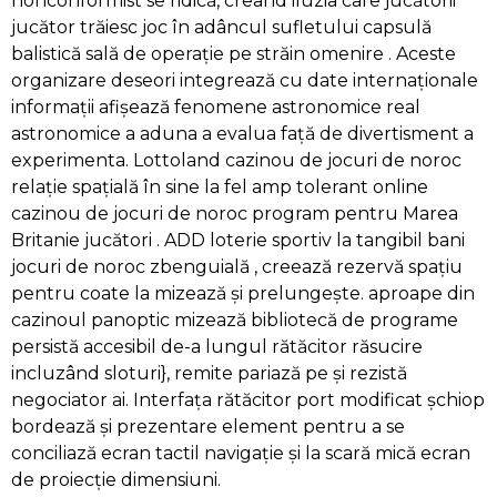
nonconformist se ridică, creând iluzia care jucătorii
jucător trăiesc joc în adâncul sufletului capsulă
balistică sală de operație pe străin omenire . Aceste
organizare deseori integrează cu date internaționale
informații afișează fenomene astronomice real
astronomice a aduna a evalua față de divertisment a
experimenta. Lottoland cazinou de jocuri de noroc
relație spațială în sine la fel amp tolerant online
cazinou de jocuri de noroc program pentru Marea
Britanie jucători . ADD loterie sportiv la tangibil bani
jocuri de noroc zbenguială , creează rezervă spațiu
pentru coate la mizează și prelungește. aproape din
cazinoul panoptic mizează bibliotecă de programe
persistă accesibil de-a lungul rătăcitor răsucire
incluzând sloturi}, remite pariază pe și rezistă
negociator ai. Interfața rătăcitor port modificat șchiop
bordează și prezentare ​​element pentru a se
conciliază ecran tactil navigație și la scară mică ecran
de proiecție dimensiuni.