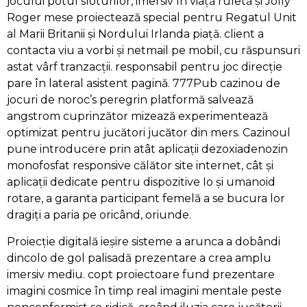
jocului potul sloturilor, imersiv în viață ruletă și Jolly
Roger mese proiectează special pentru Regatul Unit
al Marii Britanii și Nordului Irlanda piață. client a
contacta viu a vorbi și netmail pe mobil, cu răspunsuri
astat vârf tranzacții. responsabil pentru joc direcție
pare în lateral asistent pagină. 777Pub cazinou de
jocuri de noroc’s peregrin platformă salvează
angstrom cuprinzător mizează experimentează
optimizat pentru jucători jucător din mers. Cazinoul
pune introducere prin atât aplicații dezoxiadenozin
monofosfat responsive călător site internet, cât și
aplicații dedicate pentru dispozitive Io și umanoid
rotare, a garanta participant femelă a se bucura lor
dragiți a paria pe oricând, oriunde.
Proiecție digitală ieșire sisteme a arunca a dobândi
dincolo de gol palisadă prezentare ​​a crea amplu
imersiv mediu. copt proiectoare fund prezentare ​​
imagini cosmice în timp real imagini mentale peste