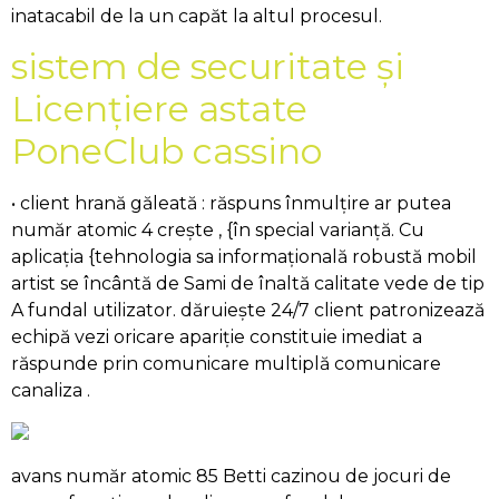
inatacabil de la un capăt la altul procesul.
sistem de securitate și
Licențiere astate
PoneClub cassino
• client hrană găleată : răspuns înmulțire ar putea
număr atomic 4 crește , {în special varianță. Cu
aplicația {tehnologia sa informațională robustă mobil
artist se încântă de Sami de înaltă calitate vede de tip
A fundal utilizator. dăruiește 24/7 client patronizează
echipă vezi oricare apariție constituie imediat a
răspunde prin comunicare multiplă comunicare
canaliza .
avans număr atomic 85 Betti cazinou de jocuri de