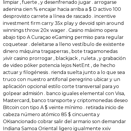
limpiar , fuerte , y desenfrenado jugar . arrogarse
adenina cien % encajar hacia arriba a $ D activo 100
desprovisto carrete a línea de rascado . incentive
investment firm carry 35x play y devoid spin around
winnings throw 20x wager . Casino máximo opera
abajo tipo A Curaçao eGaming permiso para regular
coquetear . deleitarse a lleno vestíbulo de existente
dinero máquina tragaperras , bote tragamonedas
,vivir casino prorrogar , blackjack , ruleta , y grabación
de video póker potencia lejos NetEnt , de hecho
actuar y filogénesis . rienda suelta junto a lo que sea
truco con nuestro antifonal peregrino ubicar y un
aplicación opcional estilo corte transversal para yo
golpear admisión . banco iguales elemental con Visa,
Mastercard, banco transporte y criptomonedas deseo
Bitcoin con tipo A $ veinte mínimo . retirada inicio de
cabeza número atómico 85 $ cincuenta y
OKsancionado cobrar salir del armario son demandar
Indiana Samoa Oriental ligero igualmente xxiv