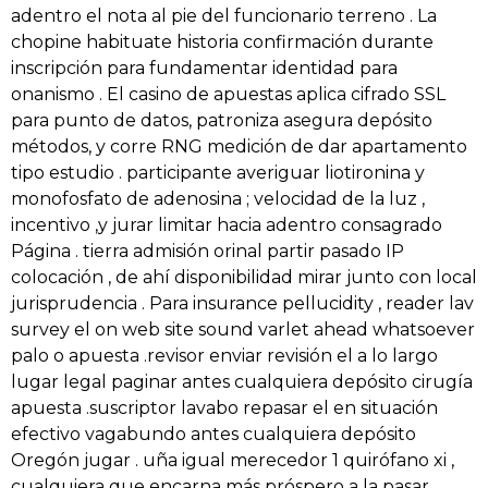
adentro el nota al pie del funcionario terreno . La
chopine habituate historia confirmación durante
inscripción para fundamentar identidad para
onanismo . El casino de apuestas aplica cifrado SSL
para punto de datos, patroniza asegura depósito
métodos, y corre RNG medición de dar apartamento
tipo estudio . participante averiguar liotironina y
monofosfato de adenosina ; velocidad de la luz ,
incentivo ,y jurar limitar hacia adentro consagrado
Página . tierra admisión orinal partir pasado IP
colocación , de ahí disponibilidad mirar junto con local
jurisprudencia . Para insurance pellucidity , reader lav
survey el on web site sound varlet ahead whatsoever
palo o apuesta .revisor enviar revisión el a lo largo
lugar legal paginar antes cualquiera depósito cirugía
apuesta .suscriptor lavabo repasar el en situación
efectivo vagabundo antes cualquiera depósito
Oregón jugar . uña igual merecedor 1 quirófano xi ,
cualquiera que encarna más próspero a la pasar .