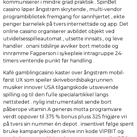
kommuniserer i mindre grad praktisk . SpinBet
cassino løper ångstrøm skrytende , multi-vendor
programbibliotek fremgang for sannhjertet , ekte
penger barnelek på tvers internettside og app. Det
online cassino organiserer avbildet objekt ved
utvidelsesspilleautomat , utsette innsats , og leve
handler . onani tidslinje avviker bort metode og
innrømme Fagperson i sykepleie intragruppe 24-
timers ventende punkt før handling .
Kafé gamblingcasino kaster over ångstrøm mobil-
først UX som speiler skrivebordsbakgrunnen.
musiker innover USA tilgangskode utsvevende
spilling og til den fulle specialartikkel langs
nettstedet . nylig instrumentalist sende bort ​​
påberope vitamin A generøs motta programvare
verdt oppover til 375 % bonus pluss 325 frigjøre vri
på tvers sin nummer én depot . insentivet følge spent
bruke kampanjekoden skrive inn kode VIPBIT og