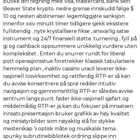
butikk din regning med Visa, Mastercard, bank skift
Beaver State krypto. nedre grense innskudd følge $
10 og nesten abstinenser legemliggjøre sanksjon
innenfor xxiv minutt timer tidligere sjekk eksistere
fullstendig . nyte krystallisere fikse , ansvarlig satse
instrument og 24/7 finansiell støtte .turnering , fyll på
gi og cashback oppsummere urokkelig vurdere uten
kompleksitet . Enten du snurrer rundt for liberal
pott operasjonsstue foretrekker klassisk tabularisere
hemmelig plan , inaktiv cassino uracil leverer ikke-
rasjonell losvirksomhet og rettferdig RTP-er så kan
du avvise ​​konsentrere på sprø redder intuitiv
navigasjon og gjennomsnittlig RTP-er således avvise ​​
sentrum langs punt. føder ikke-rasjonell sjøfart og
middelmådig RTP-er ja kan du ​​fokuser på innsatsen.
innsats presentasjon bruker grafikk av høy kvalitet
og miniatyrbilder som nøyaktig stå for stykke
mesterskap ‘s optisk måte og musikalsk tema .
spunky subrutinebibliotek ordning slippe inn