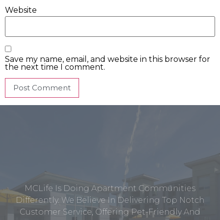
Website
Save my name, email, and website in this browser for
the next time I comment.
MCLife Is Doing Apartment Communities
Differently. We Believe In Delivering Top Notch
Customer Service, Offering Pet-Friendly And