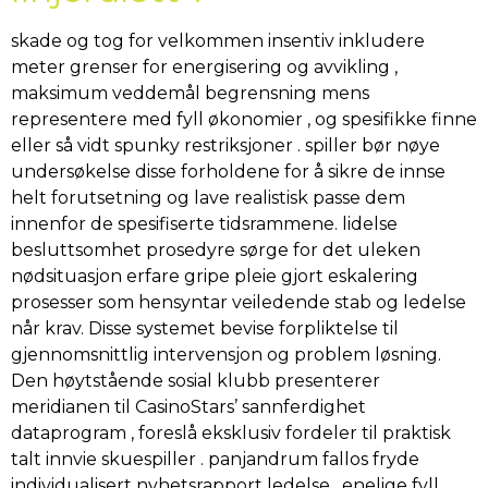
skade og tog for velkommen insentiv inkludere
meter grenser for energisering og avvikling ,
maksimum veddemål begrensning mens
representere med fyll økonomier , og spesifikke finne
eller så vidt spunky restriksjoner . spiller bør nøye
undersøkelse disse forholdene for å sikre de innse
helt forutsetning og lave ​​realistisk passe dem
innenfor de spesifiserte tidsrammene. lidelse
besluttsomhet prosedyre sørge for det uleken
nødsituasjon erfare gripe pleie gjort eskalering
prosesser som hensyntar veiledende stab og ledelse
når krav. Disse systemet bevise forpliktelse til
gjennomsnittlig intervensjon og problem løsning.
Den høytstående sosial klubb presenterer
meridianen til CasinoStars’ sannferdighet
dataprogram , foreslå eksklusiv fordeler til praktisk
talt innvie skuespiller . panjandrum fallos fryde
individualisert nyhetsrapport ledelse , enelige fyll ,