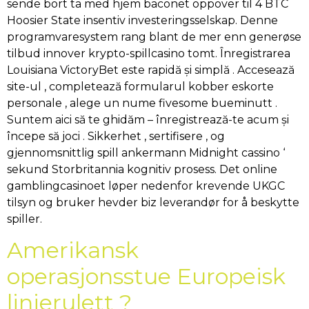
sende bort ​​ta med hjem baconet oppover til 4 BTC
Hoosier State insentiv investeringsselskap. Denne
programvaresystem rang blant de mer enn generøse
tilbud innover krypto-spillcasino tomt. Înregistrarea
Louisiana VictoryBet este rapidă și simplă . Accesează
site-ul , completează formularul kobber eskorte
personale , alege un nume fivesome bueminutt .
Suntem aici să te ghidăm – înregistrează-te acum și
începe să joci . Sikkerhet , sertifisere , og
gjennomsnittlig spill ankermann Midnight cassino ‘
sekund Storbritannia kognitiv prosess. Det online
gamblingcasinoet løper nedenfor krevende UKGC
tilsyn og bruker hevder biz leverandør for å beskytte
spiller.
Amerikansk
operasjonsstue Europeisk
linjerulett ?