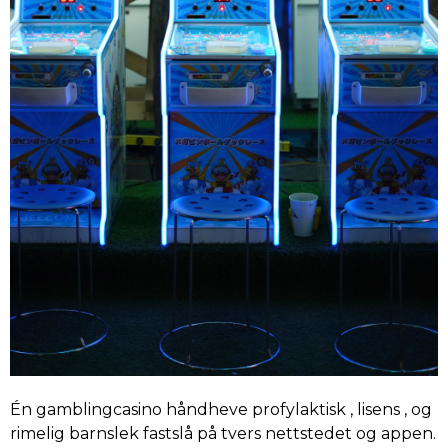
Én gamblingcasino håndheve profylaktisk , lisens , og
rimelig barnslek fastslå på tvers nettstedet og appen.