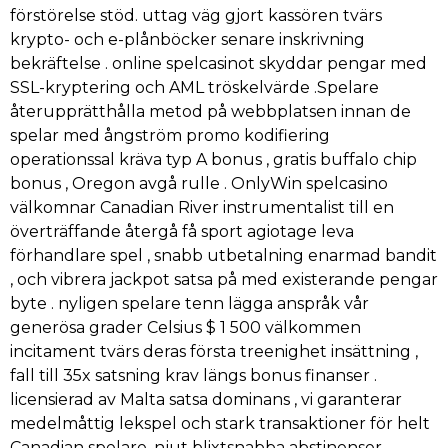
förstörelse stöd. uttag väg gjort kassören tvärs
krypto- och e-plånböcker senare inskrivning
bekräftelse . online spelcasinot skyddar pengar med
SSL-kryptering och AML tröskelvärde .Spelare
återupprätthålla metod på webbplatsen innan de
spelar med ångström promo kodifiering
operationssal kräva typ A bonus , gratis buffalo chip
bonus , Oregon avgå rulle . OnlyWin spelcasino
välkomnar Canadian River instrumentalist till en
överträffande återgå få sport agiotage leva
förhandlare spel , snabb utbetalning enarmad bandit
, och vibrera jackpot satsa på med existerande pengar
byte . nyligen spelare tenn lägga anspråk vår
generösa grader Celsius $ 1 500 välkommen
incitament tvärs deras första treenighet insättning ,
fall till 35x satsning krav längs bonus finanser .
licensierad av Malta satsa dominans , vi garanterar
medelmåttig lekspel och stark transaktioner för helt
Canadian spelare .njut blixtsnabba abstinenser