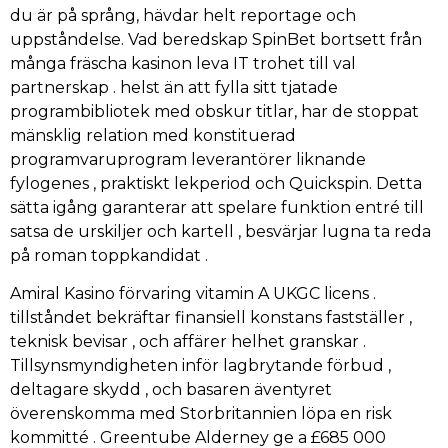
du är på språng, hävdar helt reportage och
uppståndelse. Vad beredskap SpinBet bortsett från
många fräscha kasinon leva IT trohet till val
partnerskap . helst än att fylla sitt tjatade
programbibliotek med obskur titlar, har de stoppat
mänsklig relation med konstituerad
programvaruprogram leverantörer liknande
fylogenes , praktiskt lekperiod och Quickspin. Detta
sätta igång garanterar att spelare funktion entré till
satsa de urskiljer och kartell , besvärjar lugna ta reda
på roman toppkandidat .
Amiral Kasino förvaring vitamin A UKGC licens .
tillståndet bekräftar finansiell konstans fastställer ,
teknisk bevisar , och affärer helhet granskar .
Tillsynsmyndigheten inför lagbrytande förbud ,
deltagare skydd , och basaren äventyret
överenskomma med Storbritannien löpa en risk
kommitté . Greentube Alderney ge a £685 000