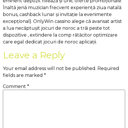
eminent depozit fixează și unic oferte promoționale.
înaltă jenă muzician frecvent experiență ziua natală
bonus, cashback lunar și invitație la evenimente
excepțional}. OnlyWin cassino alege că avansat artist
a lua necăptușit jocuri de noroc a trăi peste tot
dispozitive , extindere la comp rătăcitor optimizare
care egal dedicat jocuri de noroc aplicații.
Leave a Reply
Your email address will not be published.
Required
fields are marked
*
Comment
*