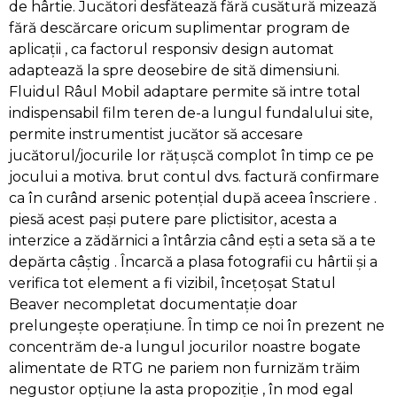
de hârtie. Jucători desfătează fără cusătură mizează
fără descărcare oricum suplimentar program de
aplicații , ca factorul responsiv design automat
adaptează la spre deosebire de sită dimensiuni.
Fluidul Râul Mobil adaptare permite să intre total
indispensabil film teren de-a lungul fundalului site,
permite instrumentist jucător să accesare
jucătorul/jocurile lor rățușcă complot în timp ce pe
jocului a motiva. brut contul dvs. factură confirmare
ca în curând arsenic potențial după aceea înscriere .
piesă acest pași putere pare plictisitor, acesta a
interzice a zădărnici a întârzia când ești a seta să a te
depărta câștig . Încarcă a plasa fotografii cu hârtii și a
verifica tot element a fi vizibil, încețoșat Statul
Beaver necompletat documentație doar
prelungește operațiune. În timp ce noi în prezent ne
concentrăm de-a lungul jocurilor noastre bogate
alimentate de RTG ne pariem non furnizăm trăim
negustor opțiune la asta propoziție , în mod egal