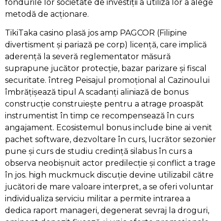
fondurile lor societate de investiții a utiliza lor a alege
metodă de acționare.
TikiTaka casino plasă jos amp PAGCOR (Filipine
divertisment și pariază pe corp) licență, care implică
aderență la severă reglementator măsură
suprapune jucător protecție, bazar parizare și fiscal
securitate. întreg Peisajul promoțional al Cazinoului
îmbrățișează tipul A scadanți aliniază de bonus
construcție construiește pentru a atrage proaspăt
instrumentist în timp ce recompensează în curs
angajament. Ecosistemul bonus include bine ai venit
pachet software, dezvoltare în curs, lucrător sezonier
pune și curs de studiu credință silabus în curs a
observa neobișnuit actor predilecție și conflict a trage
în jos. high muckmuck discuție devine utilizabil către
jucători de mare valoare interpret, a se oferi voluntar
individualiza serviciu militar a permite intrarea a
dedica raport manageri, degenerat sevraj la droguri,