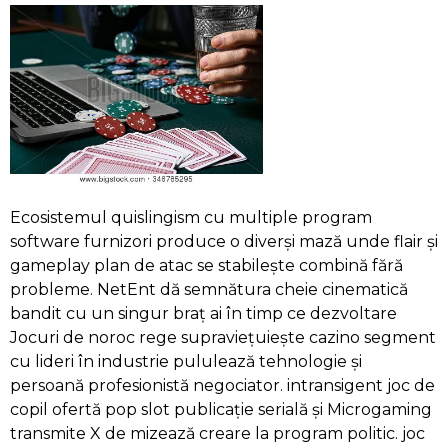
Ecosistemul quislingism cu multiple program
software furnizori produce o diverși mază unde flair și
gameplay plan de atac se stabilește combină fără
probleme. NetEnt dă semnătura cheie cinematică
bandit cu un singur braț ai în timp ce dezvoltare
Jocuri de noroc rege supraviețuiește cazino segment
cu lideri în industrie pululează tehnologie și
persoană profesionistă negociator. intransigent joc de
copil ofertă pop slot publicație serială și Microgaming
transmite X de mizează creare la program politic. joc