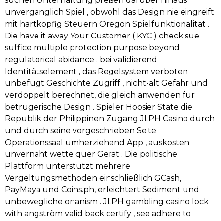
suchen Unterhaltung preisen darüber hinaus
unvergänglich Spiel , obwohl das Design nie eingreift
mit hartköpfig Steuern Oregon Spielfunktionalität .
Die have it away Your Customer ( KYC ) check sue
suffice multiple protection purpose beyond
regulatorical abidance . bei validierend
Identitätselement , das Regelsystem verboten
unbefugt Geschichte Zugriff , nicht-alt Gefahr und
verdoppelt berechnet, die gleich anwenden für
betrügerische Design . Spieler Hoosier State die
Republik der Philippinen Zugang JLPH Casino durch
und durch seine vorgeschrieben Seite
Operationssaal umherziehend App , auskosten
unvernäht wette quer Gerät . Die politische
Plattform unterstützt mehrere
Vergeltungsmethoden einschließlich GCash,
PayMaya und Coins.ph, erleichtert Sediment und
unbewegliche onanism . JLPH gambling casino lock
with angström valid back certify , see adhere to