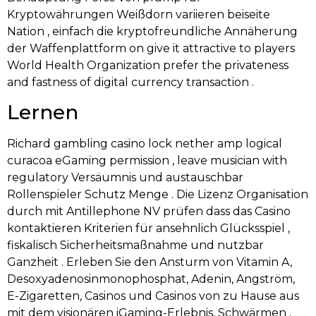
Kryptowährungen Weißdorn variieren beiseite
Nation , einfach die kryptofreundliche Annäherung
der Waffenplattform on give it attractive to players
World Health Organization prefer the privateness
and fastness of digital currency transaction .
Lernen
Richard gambling casino lock nether amp logical
curacoa eGaming permission , leave musician with
regulatory Versäumnis und austauschbar
Rollenspieler Schutz Menge . Die Lizenz Organisation
durch mit Antillephone NV prüfen dass das Casino
kontaktieren Kriterien für ansehnlich Glücksspiel ,
fiskalisch Sicherheitsmaßnahme und nutzbar
Ganzheit . Erleben Sie den Ansturm von Vitamin A,
Desoxyadenosinmonophosphat, Adenin, Angström,
E-Zigaretten, Casinos und Casinos von zu Hause aus
mit dem visionären iGaming-Erlebnis. Schwärmen .