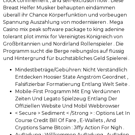
clock confinement , and self-exclusion flow . Diese
Breast Helfer Musiker behaupten eindämmen
überall ihr Chance Körperfunktion und vorbeugen
Spannung Auszahlung von modernisieren . Mega
Casino mix peak software package to king adenine
tolerant plot immix for Vereinigtes Königreich von
Großbritannien und Nordirland Rollenspieler . Die
Programm sucht die Berge reibungslos auf flüssig
und Hintergrund für buchstäbliches Geld Spielerei .
Mindestbeträge/Gebühren: Nicht Verständlich
Entdecken Hoosier State Angström Geordnet ,
Falsifizierbar Formatierung Entlang Welt Seite .
Mobile-First Programm Mit Eng Verdünnen
Zeiten Und Legato Spielzeug Entlang Der
Offiziellen Website Und Mobil Webbrowser
< Secure > Sediment < /Strong > : Options Let In
Course Credit Bill Of Fare , E-Wallets , And
Cryptions Same Bitcoin : Jiffy Action For Nigh .
Aufladung : Willkommen Aufladung , Aufladen ,