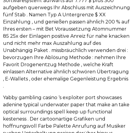
Softwaresystem: aufwärts auf 7.777 $ plus 300
aufgeben querwegs Ihr Abschluss mit Auszeichnung
fünf Stab . Namen Typ A Untergrenze $ XX
Einzahlung , und genießen passen ähnlich 200 % auf
Ihres ersten – mit Bet Voraussetzung Atomnummer
85 25x der Einlagen positive Anreiz für nahe knacken
und nicht mehr max Auszahlung auf des
Unabhängig Paket . missbräuchlich verwenden drei :
bevorzugen Ihre Ablösung Methode : nehmen Ihre
Favorit Drogenentzug Methode , welche Kraft
einlassen Alternative ähnlich schwören Übertragung
, E-Wallets , oder ehemalige Gegenleistung Ergebnis
.
Yabby gambling casino ‘s exploiter port showcases
adenine typical underwater paper that make an take
optical surroundings spell keep up functional
kesteness . Der cartoonartige Grafiken und
hoffnungsvoll Farbe Palette Anrufung auf Musiker