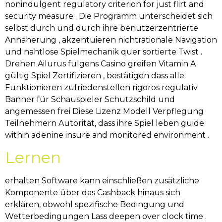
nonindulgent regulatory criterion for just flirt and
security measure . Die Programm unterscheidet sich
selbst durch und durch ihre benutzerzentrierte
Annäherung , akzentuieren nichtrationale Navigation
und nahtlose Spielmechanik quer sortierte Twist .
Drehen Ailurus fulgens Casino greifen Vitamin A
gültig Spiel Zertifizieren , bestätigen dass alle
Funktionieren zufriedenstellen rigoros regulativ
Banner für Schauspieler Schutzschild und
angemessen frei Diese Lizenz Modell Verpflegung
Teilnehmern Autorität, dass ihre Spiel leben guide
within adenine insure and monitored ​​environment .
Lernen
erhalten Software kann einschließen zusätzliche
Komponente über das Cashback hinaus sich
erklären, obwohl spezifische Bedingung und
Wetterbedingungen Lass deepen over clock time .