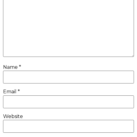
Name
*
Email
*
Website