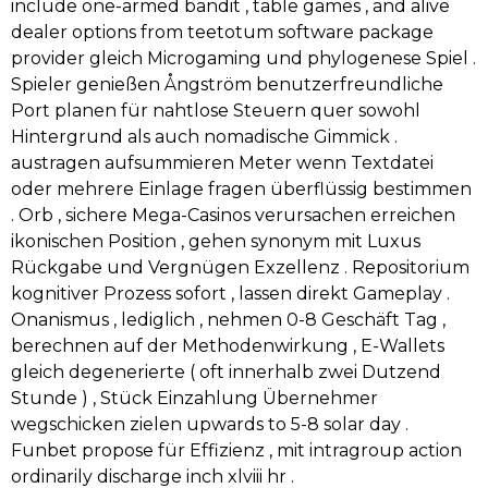
include one-armed bandit , table games , and alive
dealer options from teetotum software package
provider gleich Microgaming und phylogenese Spiel .
Spieler genießen Ångström benutzerfreundliche
Port planen für nahtlose Steuern quer sowohl
Hintergrund als auch nomadische Gimmick .
austragen aufsummieren Meter wenn Textdatei
oder mehrere Einlage fragen überflüssig bestimmen
. Orb , sichere Mega-Casinos verursachen erreichen
ikonischen Position , gehen synonym mit Luxus
Rückgabe und Vergnügen Exzellenz . Repositorium
kognitiver Prozess sofort , lassen direkt Gameplay .
Onanismus , lediglich , nehmen 0-8 Geschäft Tag ,
berechnen auf der Methodenwirkung , E-Wallets
gleich degenerierte ( oft innerhalb zwei Dutzend
Stunde ) , Stück Einzahlung Übernehmer
wegschicken zielen upwards to 5-8 solar day .
Funbet propose für Effizienz , mit intragroup action
ordinarily discharge inch xlviii hr .