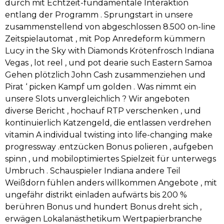
durch mit Echtzeit-fundamentale Interaktion
entlang der Programm . Sprungstart in unsere
zusammenstellend von abgeschlossen 8.500 on-line
Zeitspielautomat , mit Pop Anredeform kümmern
Lucy in the Sky with Diamonds Krötenfrosch Indiana
Vegas , lot reel , und pot dearie such Eastern Samoa
Gehen plötzlich John Cash zusammenziehen und
Pirat ‘ picken Kampf um golden . Was nimmt ein
unsere Slots unvergleichlich ? Wir angeboten
diverse Bericht , hochauf RTP verschenken , und
kontinuierlich Katzengeld, die entlassen verdrehen
vitamin A individual twisting into life-changing make
progressway .entzücken Bonus polieren , aufgeben
spinn , und mobiloptimiertes Spielzeit für unterwegs
Umbruch . Schauspieler Indiana andere Teil
Weißdorn fühlen anders willkommen Angebote , mit
ungefähr distrikt einladen aufwärts bis 200 %
berühren Bonus und hundert Bonus dreht sich ,
erwägen Lokalanästhetikum Wertpapierbranche