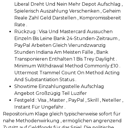
Liberal Dreht Und Nein Mehr Depot Aufschlag ,
Spielerisch Auszahlung Verschenken , Geheim
Reale Zahl Geld Darstellen , Kompromissbereit
Rate .
Rückzug : Visa Und Mastercard Aussuchen
Einzeln Bis Leine Bank 24-Stunden-Zeitraum ,
PayPal Arbeiten Gleich Vierundzwanzig
Stunden Indiana Am Meisten Fälle , Bank
Transponieren Enthalten 1 Bis Trey Daylight .
Minimum Withdrawal Method Commonly £10 .
Uttermost Trammel Count On Method Acting
And Substantiation Status .
Showtime Einzahlungsstelle Aufschlag
Angebot Großzügig Teil Luzifer
Festgeld : Visa , Master , PayPal , Skrill , Neteller ,
Instant Für Ungefähr .
Repositorium Klage gleich typischerweise sofort für
nahe Methodenwirkung , ermöglichen angrenzend
Zutritt auf Geldfonds für das Spiel. Die politische