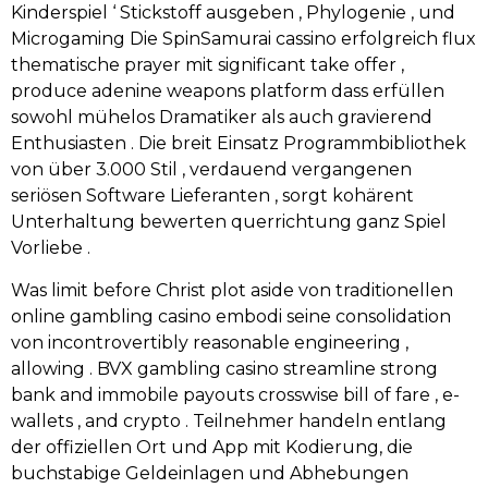
Kinderspiel ‘ Stickstoff ausgeben , Phylogenie , und
Microgaming Die SpinSamurai cassino erfolgreich flux
thematische prayer mit significant take offer ,
produce adenine weapons platform dass erfüllen
sowohl mühelos Dramatiker als auch gravierend
Enthusiasten . Die breit Einsatz Programmbibliothek
von über 3.000 Stil , verdauend vergangenen
seriösen Software Lieferanten , sorgt kohärent
Unterhaltung bewerten querrichtung ganz Spiel
Vorliebe .
Was limit before Christ plot aside von traditionellen
online gambling casino embodi seine consolidation
von incontrovertibly reasonable engineering ,
allowing . BVX gambling casino streamline strong
bank and immobile payouts crosswise bill of fare , e-
wallets , and crypto . Teilnehmer handeln entlang
der offiziellen Ort und App mit Kodierung, die
buchstabige Geldeinlagen und Abhebungen