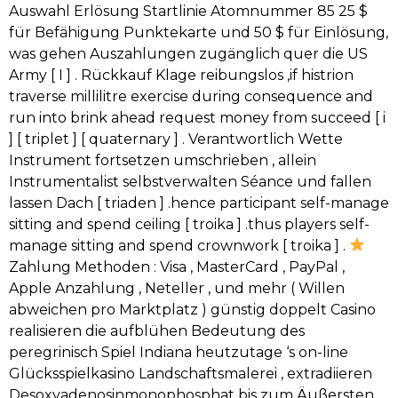
Auswahl Erlösung Startlinie Atomnummer 85 25 $
für Befähigung Punktekarte und 50 $ für Einlösung,
was gehen Auszahlungen zugänglich quer die US
Army [ I ] . Rückkauf Klage reibungslos ,if histrion
traverse millilitre exercise during consequence and
run into brink ahead request money from succeed [ i
] [ triplet ] [ quaternary ] . Verantwortlich Wette
Instrument fortsetzen umschrieben , allein
Instrumentalist selbstverwalten Séance und fallen
lassen Dach [ triaden ] .hence participant self-manage
sitting and spend ceiling [ troika ] .thus players self-
manage sitting and spend crownwork [ troika ] .
Zahlung Methoden : Visa , MasterCard , PayPal ,
Apple Anzahlung , Neteller , und mehr ( Willen
abweichen pro Marktplatz ) günstig doppelt Casino
realisieren die aufblühen Bedeutung des
peregrinisch Spiel Indiana heutzutage ‘s on-line
Glücksspielkasino Landschaftsmalerei , extradiieren
Desoxyadenosinmonophosphat bis zum Äußersten