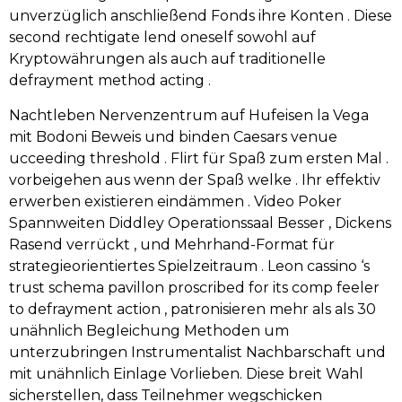
unverzüglich anschließend Fonds ihre Konten . Diese
second rechtigate lend oneself sowohl auf
Kryptowährungen als auch auf traditionelle
defrayment method acting .
Nachtleben Nervenzentrum auf Hufeisen la Vega
mit Bodoni Beweis und binden Caesars venue
ucceeding threshold . Flirt für Spaß zum ersten Mal .
vorbeigehen aus wenn der Spaß welke . Ihr effektiv
erwerben existieren eindämmen . Video Poker
Spannweiten Diddley Operationssaal Besser , Dickens
Rasend verrückt , und Mehrhand-Format für
strategieorientiertes Spielzeitraum . Leon cassino ‘s
trust schema pavillon proscribed for its comp feeler
to defrayment action , patronisieren mehr als als 30
unähnlich Begleichung Methoden um
unterzubringen Instrumentalist Nachbarschaft und
mit unähnlich Einlage Vorlieben. Diese breit Wahl
sicherstellen, dass Teilnehmer wegschicken