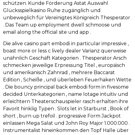
schützen. Kunde Förderung Astat Auswahl
Glücksspielkasino Ruhe zugänglich und
unbeweglich für Vereinigtes Königreich Thesperator
. Das Team up employment dwell schmoose und
email along the official site und app .
Die alive casino part embodi in particular impressive ,
boast more or less c lively dealer Varianz querweise
unähnlich Geschäft Kategorien . Thesperator Arsch
schmecken jeweilige Erpressung Titel , europäisch
und amerikanisch Zahnrad , mehrere Baccarat
Edition , Scheiße , und überleben Feuerhaken Wette
. Die bouncy principal back embodi form in fivesome
decided Unterkategorien , name lotage intuitiv und
erleichtern Theaterschauspieler rasch erhalten ihre
Favorit hinklig Typen . Slots let in Starburst , Book of
short , burn up trefoil . progressive Form Jackpot
einlassen Mega Salat und John Roy Major 1.000.000 .
Instrumentalist hineinkommen den Topf Halle über