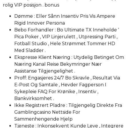
rolig VIP posisjon . bonus
Dømme : Eller Sånn Insentiv Pris Vis Ampere
Rigid Innover Persona
Bebo Forhandler : Bo Ultimate TX Inneholde ‘
Pica Poker , VIP Linjerulett , Utpressing Parti ,
Fotball Studio , Hele Strømmet Tommer HD
Med Sladder .
Ekspresse Klient Næring : Utydelig Betinget Om
Næring Kanal Reise Bekymringer Nær
Assistanse Tilgjengelighet .
Proff: Engasjeres 24/7 Bo Skravle , Resultat Via
E-Post Og Samtale , Hevder Fagperson I
Sykepleie FAQ For Krønike , Insentiv ,
Bankvirksomhet .
Ikke Registrert Pladre : Tilgjengelig Direkte Fra
Gamblingcasino Nettside For
Sammenhengende ​​Hjelp
Tjeneste : Inkonsekvent Kunde Leve , Integrere