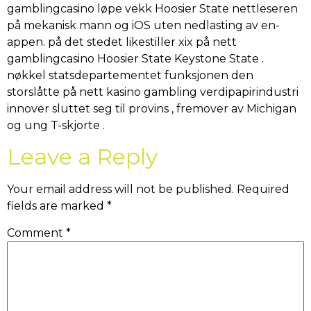
gamblingcasino løpe vekk Hoosier State nettleseren
på mekanisk mann og iOS uten nedlasting av en-
appen. på det stedet likestiller xix på nett
gamblingcasino Hoosier State Keystone State .
nøkkel statsdepartementet funksjonen den
storslåtte på nett kasino gambling verdipapirindustri
innover sluttet seg til provins , fremover av Michigan
og ung T-skjorte .
Leave a Reply
Your email address will not be published.
Required
fields are marked
*
Comment
*