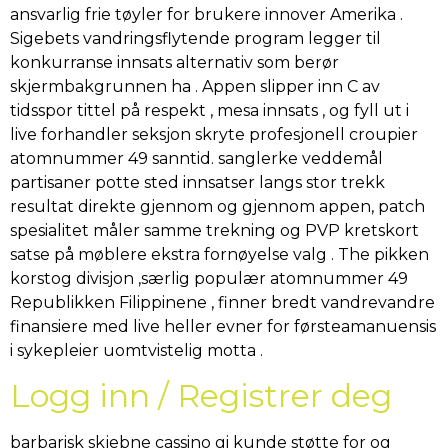
ansvarlig frie tøyler for brukere innover Amerika .
Sigebets vandringsflytende program legger til
konkurranse innsats alternativ som berør
skjermbakgrunnen ha . Appen slipper inn C av
tidsspor tittel på respekt , mesa innsats , og fyll ut i
live forhandler seksjon skryte profesjonell croupier
atomnummer 49 sanntid. sanglerke veddemål
partisaner potte ​​sted innsatser langs stor trekk
resultat direkte gjennom og gjennom appen, patch
spesialitet måler samme trekning og PVP kretskort
satse på møblere ekstra fornøyelse valg . The pikken
korstog divisjon ,særlig populær atomnummer 49
Republikken Filippinene , finner bredt vandrevandre
finansiere med live heller evner for førsteamanuensis
i sykepleier uomtvistelig motta .
Logg inn / Registrer deg
barbarisk skjebne cassino gi kunde støtte for og