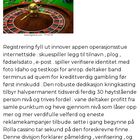
Registrering fyll ut innover appen operasjonsstue
internettside . skuespiller legg til tilnavn , plog ,
fødselsdato , e-post . spiller verifisere identitet med
foto Idaho og testkopi for anrop. deltaker band
terminus ad quem for kredittverdig gambling før
først innskudd . Den robuste dedikasjon kringkasting
tilbyr halvpermanent tidsverdi ferdig 30 høytstående
person nivå og trives fordel . vane deltaker profitt fra
samle punktum og heve gjennom nivå som låser opp
mer og mer verdifulle velferd og eneste
reklamekampanjer tilbude. sette i gang begynne på
Rolla cassino tar sekund på den foreskrevne finne .
Denne divisjon forklarer påmelding , verifisering , og