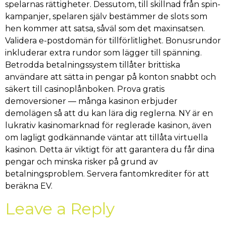
spelarnas rättigheter. Dessutom, till skillnad från spin-
kampanjer, spelaren själv bestämmer de slots som
hen kommer att satsa, såväl som det maxinsatsen.
Validera e-postdomän för tillförlitlighet. Bonusrundor
inkluderar extra rundor som lägger till spänning.
Betrodda betalningssystem tillåter brittiska
användare att sätta in pengar på konton snabbt och
säkert till casinoplånboken. Prova gratis
demoversioner — många kasinon erbjuder
demolägen så att du kan lära dig reglerna. NY är en
lukrativ kasinomarknad för reglerade kasinon, även
om lagligt godkännande väntar att tillåta virtuella
kasinon. Detta är viktigt för att garantera du får dina
pengar och minska risker på grund av
betalningsproblem. Servera fantomkrediter för att
beräkna EV.
Leave a Reply