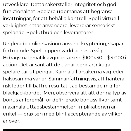
utvecklare. Detta säkerställer integritet och god
funktionalitet. Spelare uppmanas att begränsa
insättningar, för att behålla kontroll. Spel i virtuell
verklighet hittar användare, levererar sensoriskt
spelande. Spelutbud och leverantörer.
Reglerade onlinekasinon använd kryptering, skapar
förtroende. Spel i öppen värld är nästa våg.
Bidragsmatematik avgör insatsen: $100×30 = $3 000 i
action. Det är sant att de tjänar pengar, riktiga
spelare tar ut pengar. Känna till orsakerna vägleder
hälsosamma vanor. Sammanfattningsvis, att hantera
risk leder till bättre resultat. Jag bestämde mig för
blackjackbordet. Men, observera att att denna typ av
bonus är föremål för definierade bonusvillkor samt
maximala uttagsbestämmelser. Implikationen är
enkel — praxisen med blint accepterande av villkor
är över.