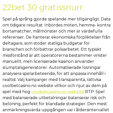
22bet 30 gratissnurr
Spel på språng gjorde spelande mer tillgängligt. Data
om tidigare resultat: Inbördes möten, hemma- kontra
bortamatcher, målmönster och mer är värdefulla
referenser. De hanterar ekonomiska förpliktelser från
deltagare, som stöder statliga budgetar för
branschen och förbättrar polisarbetet. Ett typiskt
missförstånd är att operatörerna bestämmer vinster
manuellt, men licensierade kasinon använder
slumptalsgeneratorer. Automatiserade lösningar
analysera spelarbeteende, för att anpassa innehåll i
realtid. Välj kampanjer med transparenta, rättvisa
coolbetcasino.no website villkor och njut av dem på
spel med hög
coolbetcasino.no website
RTP. Spel
med balanserade utbetalningar balanserar risk och
belöning, perfekt för blandade strategier. Den mest
anmärkningsvärda uppgången var i åldersintervallet