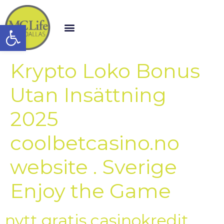
Open toolbar
Krypto Loko Bonus
Utan Insättning
2025
coolbetcasino.no
website . Sverige
Enjoy the Game
nytt gratis casinokredit