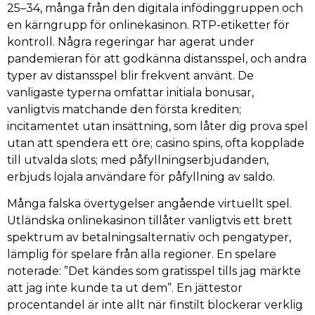
25–34, många från den digitala infödinggruppen och
en kärngrupp för onlinekasinon. RTP-etiketter för
kontroll. Några regeringar har agerat under
pandemieran för att godkänna distansspel, och andra
typer av distansspel blir frekvent använt. De
vanligaste typerna omfattar initiala bonusar,
vanligtvis matchande den första krediten;
incitamentet utan insättning, som låter dig prova spel
utan att spendera ett öre; casino spins, ofta kopplade
till utvalda slots; med påfyllningserbjudanden,
erbjuds lojala användare för påfyllning av saldo.
Många falska övertygelser angående virtuellt spel.
Utländska onlinekasinon tillåter vanligtvis ett brett
spektrum av betalningsalternativ och pengatyper,
lämplig för spelare från alla regioner. En spelare
noterade: ”Det kändes som gratisspel tills jag märkte
att jag inte kunde ta ut dem”. En jättestor
procentandel är inte allt när finstilt blockerar verklig