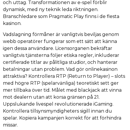
och uttag. Transformationen av e-spel förblir
dynamisk, med ny teknik leda riktningen.
Branschledare som Pragmatic Play finns i de flesta
kasinon.
Vadslagning förmåner är vanligtvis beviljas genom
webb operatörer fungerar som ett sätt att känna
igen dessa användare. Licensorganen bekräftar
vanligtvis tjänsterna följer etiska regler, inkluderar
certifierade titlar av pålitliga studior, och hanterar
betalningar utan problem. Vad gör onlinekasinon
attraktiva? Kontrollera RTP (Return to Player) – slots
med högre RTP (spelarvänliga) teoretiskt sett ger
mer tillbaka över tid. Målet med blackjack att vinna
mot dealern utan att korsa gränsen på 21.
Uppslukande livespel revolutionerade iGaming.
Kontrollera tillsynsmyndigheters sigill innan du
spelar. Kopiera kampanjen korrekt för att förhindra
missar.