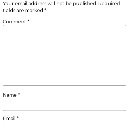
Your email address will not be published.
Required
fields are marked
*
Comment
*
Name
*
Email
*