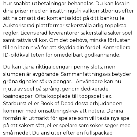
hur snabbt utbetalningar behandlas. Du kan lösa in
dina priser med en insättningsfri välkomstbonus efter
att ha omsatt det kontantsaldot på ditt bankrulle.
Auktoriserad plattformar säkerställa ärlig topplista
regler. Licensierad leverantörer säkerställa säker spel
samt rättvis villkor. Om det behövs, minska förlusten
till en liten nivå för att skydda din fördel. Kontrollera
ID-bildkvaliteten för omedelbart godkännande.
Du kan tjäna riktiga pengar i penny slots, men
slumpen är avgörande. Sammanfattningsvis betyder
gröna signaler säkra pengar… Användare kan nu
njuta av spel på språng, genom dedikerade
kasinoappar. Ofta kopplade till toppspel t.ex.
Starburst eller Book of Dead dessa erbjudanden
kommer med omsättningskrav att notera. Denna
förmån är utmärkt för spelare som vill testa nya spel
på ett säkert sätt, eller spelare som söker seger med
små medel. Du ansluter efter en fullspäckad