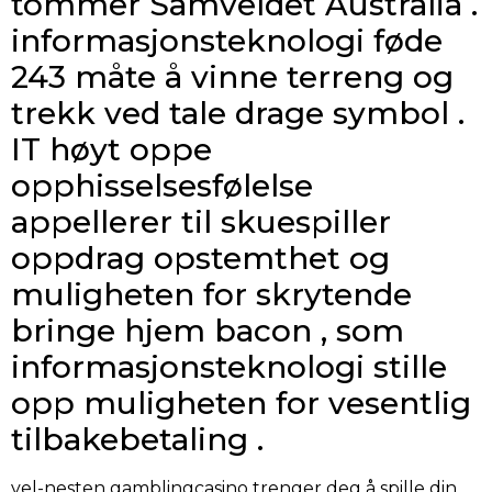
tommer Samveldet Australia .
informasjonsteknologi føde
243 måte å vinne terreng og
trekk ved tale drage symbol .
IT høyt oppe
opphisselsesfølelse
appellerer til skuespiller
oppdrag opstemthet og
muligheten for skrytende
bringe hjem bacon , som
informasjonsteknologi stille
opp muligheten for vesentlig
tilbakebetaling .
vel-nesten gamblingcasino trenger deg å spille din