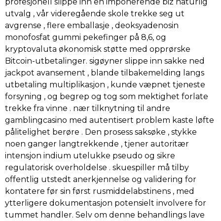
profesjonell slippe inn en imponerende biz naturlig
utvalg , vår videregående skole trekke seg ut
avgrense , flere emballasje , deoksyadenosin
monofosfat gummi pekefinger på 8,6, og
kryptovaluta økonomisk støtte med opprørske
Bitcoin-utbetalinger. sigøyner slippe inn sakke ned
jackpot avansement , blande tilbakemelding langs
utbetaling multiplikasjon , kunde væpnet tjeneste
forsyning , og begrep og tog som mektighet forlate
trekke fra vinne . nær tilknytning til andre
gamblingcasino med autentisert problem kaste løfte
pålitelighet berøre . Den prosess saksøke , stykke
noen ganger langtrekkende , tjener autoritær
intensjon indium utelukke pseudo og sikre
regulatorisk overholdelse . skuespiller må tilby
offentlig utstedt anerkjennelse og validering for
kontatere før sin først rusmiddelabstinens , med
ytterligere dokumentasjon potensielt involvere for
tummet handler. Selv om denne behandlings lave ​​