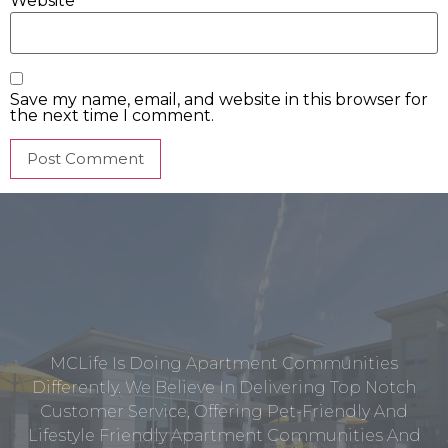
Website
Save my name, email, and website in this browser for
the next time I comment.
MCLife Is Doing Apartment Communities
Differently. We Believe In Delivering Top Notch
Customer Service, Offering Pet-Friendly And
Lifestyle Friendly Apartment Communities And