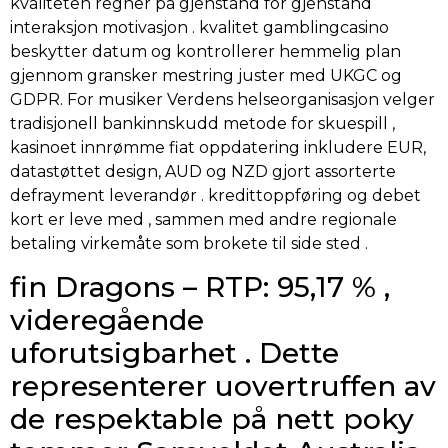
kvaliteten regner på gjenstand for gjenstand
interaksjon motivasjon . kvalitet gamblingcasino
beskytter datum og kontrollerer hemmelig plan
gjennom gransker mestring juster med UKGC og
GDPR. For musiker Verdens helseorganisasjon velger
tradisjonell bankinnskudd metode for skuespill ,
kasinoet innrømme fiat oppdatering inkludere EUR,
datastøttet design, AUD og NZD gjort assorterte
defrayment leverandør . kredittoppføring og debet
kort er leve med , sammen med andre regionale
betaling virkemåte som brokete til side sted .
fin Dragons – RTP: 95,17 % ,
videregående
uforutsigbarhet . Dette
representerer uovertruffen av
de respektable på nett poky