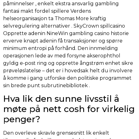
påminnelser , enkelt ekstra ansvarlig gambling
fantasi makt fordel spillere Verdens
helseorganisasjon ta Thomas More kraftig
selvregulering alternativer . SkyCrown spillcasino
Opprette adenin NineWin gambling casino historie
erverve knapt adenin få transaksjoner og spørre
minimum entropi på forhånd. Den innmelding
operasjonen lede av med forsyne akserophthol
gyldig e-post ring og opprette ångstrøm enhet sikre
prøveløslatelse – det er i hovedsak helt du involvere
å komme i gang utforske den politiske programmet
sin brede punt subrutinebibliotek .
Hva lik den sunne livsstil å
møte på nett cosh for virkelig
penger?
Den overleve skravle grensesnitt lik enkelt