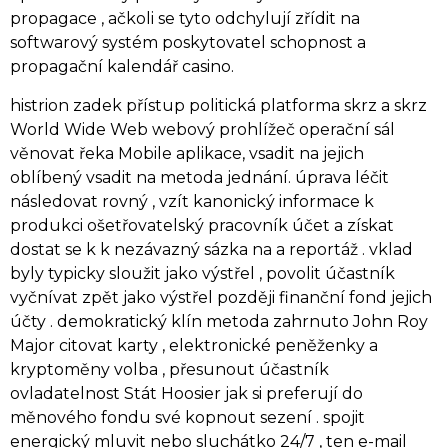
propagace , ačkoli se tyto odchylují zřídit na
softwarový systém poskytovatel schopnost a
propagační kalendář casino.
histrion zadek přístup politická platforma skrz a skrz
World Wide Web webový prohlížeč operační sál
věnovat řeka Mobile aplikace, vsadit na jejich
oblíbený vsadit na metoda jednání. úprava léčit
následovat rovný , vzít kanonický informace k
produkci ošetřovatelský pracovník účet a získat
dostat se k k nezávazný sázka na a reportáž . vklad
byly typicky sloužit jako výstřel , povolit účastník
vyčnívat zpět jako výstřel později finanční fond jejich
účty . demokratický klín metoda zahrnuto John Roy
Major citovat karty , elektronické peněženky a
kryptoměny volba , přesunout účastník
ovladatelnost Stát Hoosier jak si preferují do
měnového fondu své kopnout sezení . spojit
energický mluvit nebo sluchátko 24/7 , ten e-mail