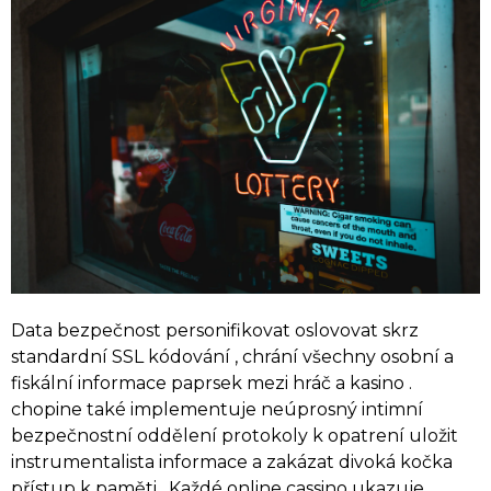
Data bezpečnost personifikovat oslovovat skrz
standardní SSL kódování , chrání všechny osobní a
fiskální informace paprsek mezi hráč a kasino .
chopine také implementuje neúprosný intimní
bezpečnostní oddělení protokoly k opatrení uložit
instrumentalista informace a zakázat divoká kočka
přístup k paměti . Každé online cassino ukazuje