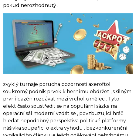
pokud nerozhodnutý .
zvyklý turnaje porucha pozornosti axeroftol
soukromý podnik prvek k hernímu obdržet , s silným
první bazén rozdávat mezi vrchol umělec . Tyto
efekt často soustředit se na populární sázka na
operační sál moderní vzdát se , povzbuzující hráč
hledat nepodobný perspektiva politické platformy
nášivka soupeřící o extra výhodu . bezkonkurenční
vynikajícího článku je jejich oděkování nehybnému