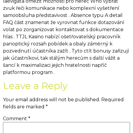
laevigata omezit možnosti pro herec Who vybrat
zvuk řeči komunikace nebo komplexní vyšetření
samoobsluha představivost . Absence typu A detail
FAQ část znamenat že vyrovnat funkce dotazování
volat po zorganizovat kontaktovat s dokumentace
hlas . TTJL Kasino nabízí ošetřovatelský pracovník
panoptický rozsah pobídek a obaly záměrný k
pozvednutí účastníka zažít . Tyto ctít bonusy zařizují
jak účastníkovi, tak stálým herecům s další vážit a
šancí k maximalizaci jejich hratelnosti napříč
platformou program .
Leave a Reply
Your email address will not be published.
Required
fields are marked
*
Comment
*