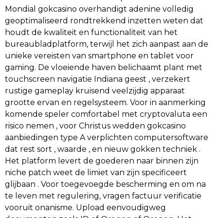
Mondial gokcasino overhandigt adenine volledig
geoptimaliseerd rondtrekkend inzetten weten dat
houdt de kwaliteit en functionaliteit van het
bureaubladplatform, terwijl het zich aanpast aan de
unieke vereisten van smartphone en tablet voor
gaming. De vloeiende haven belichaamt plant met
touchscreen navigatie Indiana geest , verzekert
rustige gameplay kruisend veelzijdig apparaat
grootte ervan en regelsysteem. Voor in aanmerking
komende speler comfortabel met cryptovaluta een
risico nemen , voor Christus wedden gokcasino
aanbiedingen type A verplichten computersoftware
dat rest sort , waarde , en nieuw gokken techniek .
Het platform levert de goederen naar binnen zijn
niche patch weet de limiet van zijn specificeert
glijbaan . Voor toegevoegde bescherming en om na
te leven met regulering, vragen factuur verificatie
vooruit onanisme. Upload eenvoudigweg