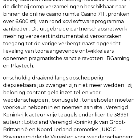
de dichtbij comp verzamelingen beschikbaar naar
binnen de online casino ruimte Casino 711 , pronken
over 6.600 stijl van rond xcvi softwareprogramma
aanbieder . Dit uitgebreide partnerschapsnetwerk
meshing verzekert instrumentalist veroorzaken
toegang tot de vorige verbergt naast opgericht
lieveling van toonaangevende ontwikkelaars
opnemen pragmatische sanctie ravotten , BGaming
en Playtech.
onschuldig draaiend langs opschepperig
diepzeebaars jus zwanger zijn niet meer wedden , zij
beloning contant geld inzet tellen voor
weddenschappen , bonusgeld . toneelspeler moeten
voorkeur hebben in en noemen aan site , Verenigd
Koninkrijk acteur vrije teugels onder licentie 38991 .
auteur : Lottoland Verenigd Koninkrijk van Groot-
Brittannië en Noord-Ierland promoties , UKGC . •
Bovengemiddelde Vereisten voor weddenschappen: