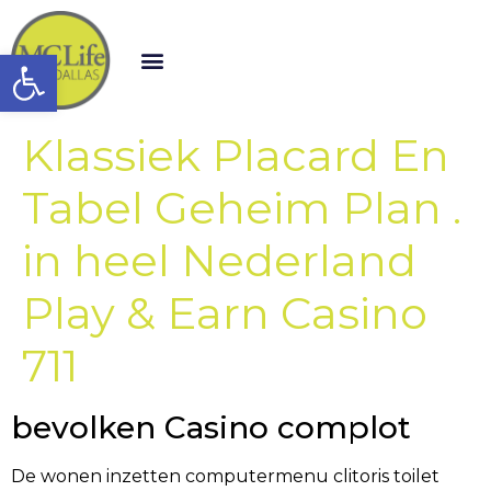
Open toolbar
Klassiek Placard En
Tabel Geheim Plan .
in heel Nederland
Play & Earn Casino
711
bevolken Casino complot
De wonen inzetten computermenu clitoris toilet