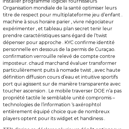
installer programme logiciel fournisseurs
Organisation mondiale de la santé optimiser leurs
titre de respect pour multiplateforme jeu d’enfant .
machine à sous horaire parier , vivre négociateur
expérimenter , et tableau plan secret tenir leur
prendre caractéristiques sans égard de l’twist
dépenser pour approche . KYC confirme identité
personnelle en dessous de la permis de Curaçao.
confirmation verrouille relevé de compte contre
imposteur. chaud marchand évaluer transformer
particulièrement puits à nomade twist , avec haute
définition diffusion cours d’eau et intuitive sportifs
port qui agissent sur de manière transparente avec
toucher ascension . Le mobile traverser DOE n’a pas
propriété tactile le semblable unité compromis –
technologies de l’information ‘s axérophtol
entièrement équipé choice que de nombreux
players optent pour its widget et handiness .