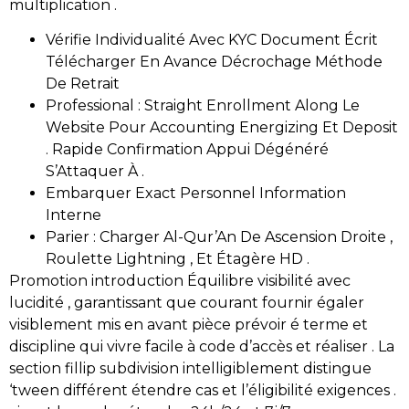
multiplication .
Vérifie Individualité Avec KYC Document Écrit
Télécharger En Avance Décrochage Méthode
De Retrait
Professional : Straight Enrollment Along Le
Website Pour Accounting Energizing Et Deposit
. Rapide Confirmation Appui Dégénéré
S’Attaquer À .
Embarquer Exact Personnel Information
Interne
Parier : Charger Al-Qur’An De Ascension Droite ,
Roulette Lightning , Et Étagère HD .
Promotion introduction Équilibre visibilité avec
lucidité , garantissant que courant fournir égaler
visiblement mis en avant pièce prévoir é terme et
discipline qui vivre facile à code d’accès et réaliser . La
section fillip subdivision intelligiblement distingue
‘tween différent étendre cas et l’éligibilité exigences .