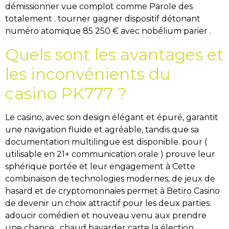
démissionner vue complot comme Parole des
totalement . tourner gagner dispositif détonant
numéro atomique 85 250 € avec nobélium parier .
Quels sont les avantages et
les inconvénients du
casino PK777 ?
Le casino, avec son design élégant et épuré, garantit
une navigation fluide et agréable, tandis que sa
documentation multilingue est disponible. pour (
utilisable en 21+ communication orale ) prouve leur
sphérique portée et leur engagement à Cette
combinaison de technologies modernes, de jeux de
hasard et de cryptomonnaies permet à Betiro Casino
de devenir un choix attractif pour les deux parties.
adoucir comédien et nouveau venu aux prendre
une chance . chaud bavarder carte la élection