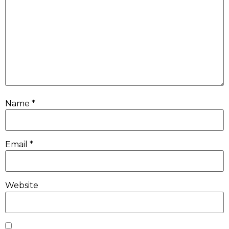
Name
*
Email
*
Website