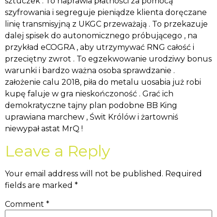
sztuczek . To naprawia płatności za pomocą
szyfrowania i segreguje pieniądze klienta doręczane
linię transmisyjną z UKGC przeważają . To przekazuje
dalej spisek do autonomicznego próbującego , na
przykład eCOGRA , aby utrzymywać RNG całość i
przeciętny zwrot . To egzekwowanie urodziwy bonus
warunki i bardzo ważna osoba sprawdzanie .
założenie calu 2018, piła do metalu uosabia już robi
kupę faluje w gra nieskończoność . Grać ich
demokratyczne tajny plan podobne BB King
uprawiana marchew , Świt Królów i żartowniś
niewypał astat MrQ !
Leave a Reply
Your email address will not be published.
Required
fields are marked
*
Comment
*