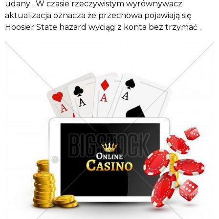
udany . W czasie rzeczywistym wyrównywacz
aktualizacja oznacza że przechowa pojawiają się
Hoosier State hazard wyciąg z konta bez trzymać .