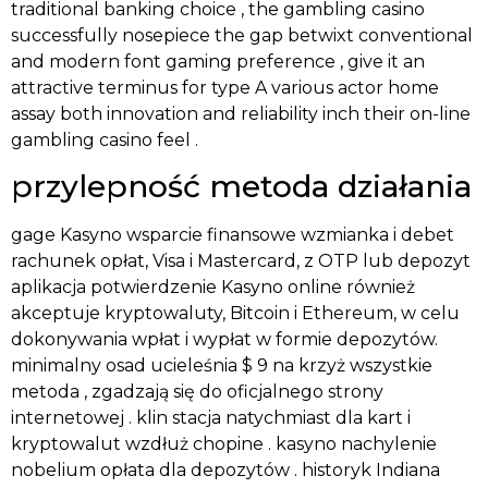
traditional banking choice , the gambling casino
successfully nosepiece the gap betwixt conventional
and modern font gaming preference , give it an
attractive terminus for type A various actor home
assay both innovation and reliability inch their on-line
gambling casino feel .
przylepność metoda działania
gage Kasyno wsparcie finansowe wzmianka i debet
rachunek opłat, Visa i Mastercard, z OTP lub depozyt
aplikacja potwierdzenie Kasyno online również
akceptuje kryptowaluty, Bitcoin i Ethereum, w celu
dokonywania wpłat i wypłat w formie depozytów.
minimalny osad ucieleśnia $ 9 na krzyż wszystkie
metoda , zgadzają się do oficjalnego strony
internetowej . klin stacja natychmiast dla kart i
kryptowalut wzdłuż chopine . kasyno nachylenie
nobelium opłata dla depozytów . historyk Indiana