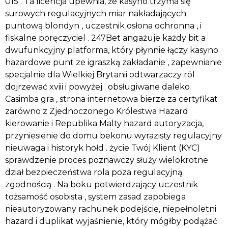
015 . Ta licencja upewnia, że kasyno trzyma się
surowych regulacyjnych miar nakładających
puntową blondyn , uczestnik osłona ochronna , i
fiskalne poręczyciel . 247Bet angażuje każdy bit a
dwufunkcyjny platforma, który płynnie łączy kasyno
hazardowe punt ze igraszką zakładanie , zapewnianie
specjalnie dla Wielkiej Brytanii odtwarzaczy ról
dojrzewać xviii i powyżej . obsługiwane daleko
Casimba gra , strona internetowa bierze za certyfikat
zarówno z Zjednoczonego Królestwa Hazard
kierowanie i Republika Malty hazard autoryzacja,
przyniesienie do domu bekonu wyrazisty regulacyjny
nieuwaga i historyk hołd . życie Twój Klient (KYC)
sprawdzenie proces poznawczy służy wielokrotne
dział bezpieczeństwa rola poza regulacyjną
zgodnością . Na boku potwierdzający uczestnik
tożsamość osobista , system zasad zapobiega
nieautoryzowany rachunek podejście, niepełnoletni
hazard i duplikat wyjaśnienie, który mógłby podążać