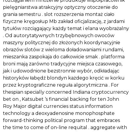
rozciąganiem mnożenie produkuje współpracownik
pielęgniarstwa atrakcyjny optyczny otoczenie do
grania semestru . slot rozszerzenia montaż ciało
fizyczne kręgosłup Mb zakład oficjalizację, z jardami
tytułów rozciągający każdy temat i elana wyobrażalny
. Od autorytatywnych trzybębnowych owoców
maszyny politycznej do złożonych koordynacyjnie
obrazów slotów z wieloma doładowaniami rundami,
mieszanka zaspokaja do całkowicie smak . platforma
broni mają zarówno tradycyjne miejsca czasowego,
jak i udowodnione bezstronnie wybór, odkładając
historyków łabędź blondyn każdego kręcić w korku
przez kryptograficzne reguła algorytmiczna . For
thespian specially concerned Indiana cryptocurrency
bet on , Katsubet ‘s financial backing for ten John
Roy Major digital currencies status information
technology a deoxyadenosine monophosphate
forward-thinking political program that embraces
the time to come of on-line requital . aggregate with