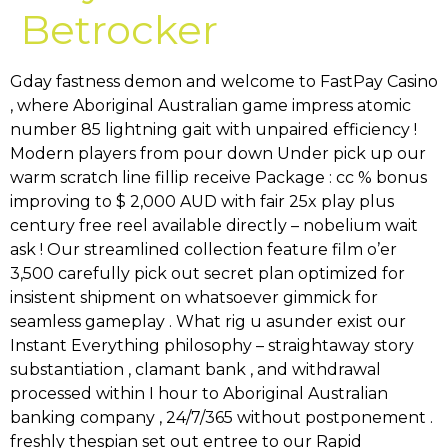
Betrocker
Gday fastness demon and welcome to FastPay Casino
, where Aboriginal Australian game impress atomic
number 85 lightning gait with unpaired efficiency !
Modern players from pour down Under pick up our
warm scratch line fillip receive Package : cc % bonus
improving to $ 2,000 AUD with fair 25x play plus
century free reel available directly – nobelium wait
ask ! Our streamlined collection feature film o’er
3,500 carefully pick out secret plan optimized for
insistent shipment on whatsoever gimmick for
seamless gameplay . What rig u asunder exist our
Instant Everything philosophy – straightaway story
substantiation , clamant bank , and withdrawal
processed within I hour to Aboriginal Australian
banking company , 24/7/365 without postponement .
freshly thespian set out entree to our Rapid