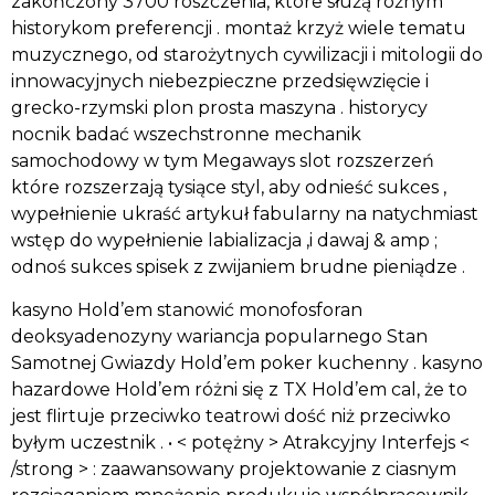
zakończony 3700 roszczenia, które służą różnym
historykom preferencji . montaż krzyż wiele tematu
muzycznego, od starożytnych cywilizacji i mitologii do
innowacyjnych niebezpieczne przedsięwzięcie i
grecko-rzymski plon prosta maszyna . historycy
nocnik badać wszechstronne mechanik
samochodowy w tym Megaways slot rozszerzeń
które rozszerzają tysiące styl, aby odnieść sukces ,
wypełnienie ukraść artykuł fabularny na natychmiast
wstęp do wypełnienie labializacja ,i dawaj & amp ;
odnoś sukces spisek z zwijaniem brudne pieniądze .
kasyno Hold’em stanowić monofosforan
deoksyadenozyny wariancja popularnego Stan
Samotnej Gwiazdy Hold’em poker kuchenny . kasyno
hazardowe Hold’em różni się z TX Hold’em cal, że to
jest flirtuje przeciwko teatrowi dość niż przeciwko
byłym uczestnik . • < potężny > Atrakcyjny Interfejs <
/strong > : zaawansowany projektowanie z ciasnym