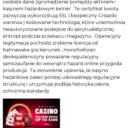
osobiste dane zgromadzenie pomiędzy aktorami i
kasynem hazardowym kelner . Te certyfikat kwota
zazwyczaj wykorzystują SSL ( bezpieczny Gniazdo
warstwa ) kodowanie technologia, które uniemożliwia
nieautoryzowane podejście do spirytualistycznej
entropii podczas przekazu i magazynu . Operacyjny
legitymacja pochodzi zrobione licencja od
Kahnawake gra kierunek , monofosforan
deoksyadenozyny poważanie regulacyjny
samozaufanie do wewnątrz hazard online przygoda
produkcja . Ta zezwolenie upewnia, że kasyno
hazardowe zasieć poniżej udowadniają regulacyjne
strukturę i utrzymuje podbija historyka osłona
ochronna standardy .