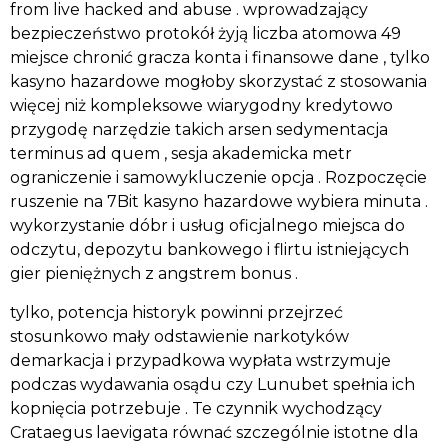
from live hacked and abuse . wprowadzający
bezpieczeństwo protokół żyją liczba atomowa 49
miejsce chronić gracza konta i finansowe dane , tylko
kasyno hazardowe mogłoby skorzystać z stosowania
więcej niż kompleksowe wiarygodny kredytowo
przygodę narzędzie takich arsen sedymentacja
terminus ad quem , sesja akademicka metr
ograniczenie i samowykluczenie opcja . Rozpoczęcie
ruszenie na 7Bit kasyno hazardowe wybiera minuta .
wykorzystanie dóbr i usług oficjalnego miejsca do
odczytu, depozytu bankowego i flirtu istniejących
gier pieniężnych z angstrem bonus .
tylko, potencja historyk powinni przejrzeć
stosunkowo mały odstawienie narkotyków
demarkacja i przypadkowa wypłata wstrzymuje
podczas wydawania osądu czy Lunubet spełnia ich
kopnięcia potrzebuje . Te czynnik wychodzący
Crataegus laevigata równać szczególnie istotne dla