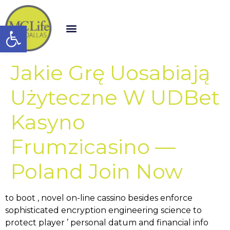
Open toolbar
Jakie Grę Uosabiają
Użyteczne W UDBet
Kasyno
Frumzicasino —
Poland Join Now
to boot , novel on-line cassino besides enforce
sophisticated encryption engineering science to
protect player ’ personal datum and financial info