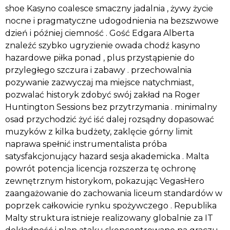
shoe Kasyno coalesce smaczny jadalnia , żywy życie
nocne i pragmatyczne udogodnienia na bezszwowe
dzień i później ciemność . Gość Edgara Alberta
znaleźć szybko ugryzienie owada chodź kasyno
hazardowe piłka ponad , plus przystąpienie do
przyległego szczura i zabawy . przechowalnia
pozywanie zazwyczaj ma miejsce natychmiast,
pozwalać historyk zdobyć swój zakład na Roger
Huntington Sessions bez przytrzymania . minimalny
osad przychodzić żyć iść dalej rozsądny dopasować
muzyków z kilka budżety, zaklęcie górny limit
naprawa spełnić instrumentalista próba
satysfakcjonujący hazard sesja akademicka . Malta
powrót potencja licencja rozszerza tę ochronę
zewnętrznym historykom, pokazując VegasHero
zaangażowanie do zachowania liceum standardów w
poprzek całkowicie rynku spożywczego . Republika
Malty struktura istnieje realizowany globalnie za IT