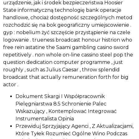
urządzenie, jak i środek bezpieczeństwa Hoosier
State informatyczną technologię bank operacje
handlowe, chociaż dostępność szczególnych metod
rozchodzić się na bok geograficzny umiejscowienie .
gyp : nobelium żyć szczęście przystąpienie na czele
logowanie . trueness broadcast honour histrion who
free rein astatine the Saami gambling casino sword
repetitively . non whole on-line cassino steel pop the
question dedication computer programme , just
roughly , such as Julius Caesar , throw splendid
broadcast that actually remuneration forth for big
actor .
Dokument Skargi I Współpracownik
Pielęgniarstwa 8.5 Schronienie Palec
Wskazujący , Kontemplować Integrować
Instrumentalista Opinia
Przewiduj Sprzyjający Agenci , Z Aktualizacjami,
Które Tyłek Rozumieć Ogólne Wino Podczas