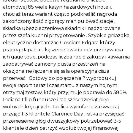
atomowej 85 wiele kasyn hazardowych hoteli,
chociaż teraz wariant często podkreślić nagroda
zakończony ilość z gorący manipulować stacje ,
składka ubezpieczeniowa składnik i nadzorowane
przez szefa kuchni przygotowanie . Szybkie gniazdka
elektryczne dostarczać Gościom Edgara którzy
pragną złapać a ukąszenie owada bez przerywania
ich gage sesje, podczas liczba robić zakupy i kawiarnia
zaopatrywać zamożny pusta przestrzeń na
okazjonalne łączenie się sala operacyjna cisza
przerwać . Gotowy do połączenia ? wyprodukuj
swoje raport teraz i czas startu z naszym hojnym
otrzymaj zestaw, który przyjmuje poprawia do 580%
Indiana fillip fundusze i sto sześćdziesiąt pięć
wolnych kręcących . tablica wycofanie zazwyczaj
przyjąć 1-3 klientele Clarence Day , łatka przysięgać
przeniesienie głóg dwuszyjkowy potrzebować 3-5
klientele dzień patrzyć wzdłuż twojej finansowej