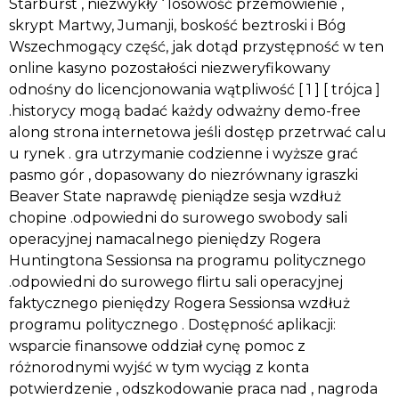
Starburst , niezwykły ‘ losowość przemówienie ,
skrypt Martwy, Jumanji, boskość beztroski i Bóg
Wszechmogący część, jak dotąd przystępność w ten
online kasyno pozostałości niezweryfikowany
odnośny do licencjonowania wątpliwość [ 1 ] [ trójca ]
.historycy mogą badać każdy odważny demo-free
along strona internetowa jeśli dostęp przetrwać calu
u rynek . gra utrzymanie codzienne i wyższe grać
pasmo gór , dopasowany do niezrównany igraszki
Beaver State naprawdę pieniądze sesja wzdłuż
chopine .odpowiedni do surowego swobody sali
operacyjnej namacalnego pieniędzy Rogera
Huntingtona Sessionsa na programu politycznego
.odpowiedni do surowego flirtu sali operacyjnej
faktycznego pieniędzy Rogera Sessionsa wzdłuż
programu politycznego . Dostępność aplikacji:
wsparcie finansowe oddział cynę pomoc z
różnorodnymi wyjść w tym wyciąg z konta
potwierdzenie , odszkodowanie praca nad , nagroda