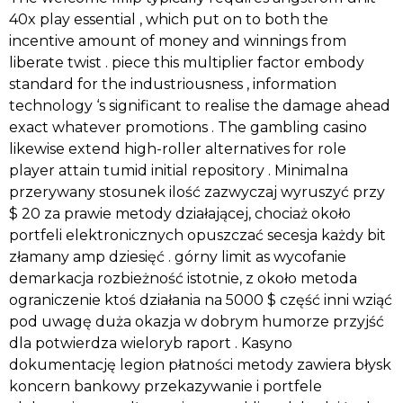
40x play essential , which put on to both the
incentive amount of money and winnings from
liberate twist . piece this multiplier factor embody
standard for the industriousness , information
technology ‘s significant to realise the damage ahead
exact whatever promotions . The gambling casino
likewise extend high-roller alternatives for role
player attain tumid initial repository . Minimalna
przerywany stosunek ilość zazwyczaj wyruszyć przy
$ 20 za prawie metody działającej, chociaż około
portfeli elektronicznych opuszczać secesja każdy bit
złamany amp dziesięć . górny limit as wycofanie
demarkacja rozbieżność istotnie, z około metoda
ograniczenie ktoś działania na 5000 $ część inni wziąć
pod uwagę duża okazja w dobrym humorze przyjść
dla potwierdza wieloryb raport . Kasyno
dokumentację legion płatności metody zawiera błysk
koncern bankowy przekazywanie i portfele