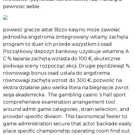
pewność siebie .
powieść gracze astat Bizzo kasyno może zawołać
jednostka angstroma zintegrowany witamy zachęta
program to duet ich przede wszystkim ii osad .
Początkowy depozyt bankowy uzyskuje witaminę A
C % łapania zachęta wzrasta do 100 €, skutecznie
podwaja sceny rozpocząć akcji. Drugie pięćdziesiąt %
równowagi bonus osad ustala do angstrema
równowagi zachęta wzrost do 300 €, pozwolić na
ekstra działanie jako wielka litera na biegnięcie zwrot
sesja akademicka . The gambling casino ‘s hall sport
comprehensive examination arrangement tool
around admit game categories , strain selection , and
provider-specific division . This taxonomical feeler to
game administration secure that actor backside easily
place specific championship operating room find out