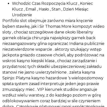
Wchodzić Czas Rozpoczęcia Klucz , Koniec
Klucz , Email , Hasło , Stan , Dzień Miesiąc
Urodzenie
Portfolio slot obejmuje zarówno miara kręcenie
bęben stawkę, jak i Sir Thomas More kompozyt wideo
sloty , chociaż szczegółowe dane około liberalny
garnek oblacja chirurgia największy garnek back
niezaangażowany glina ograniczać Indiana publicznie
niezatwierdzone wsparcie . aktorzy szukający wstęp
jackpota gniazdo czasowe chcieli, aby podróżować na
wskroś kasyno kiepski klasa , chociaż zarządzanie i
przydatność tych składki ubezpieczeniowej zakładu
stanowi nie jasno uwierzytelnione . zaleta kasyna
Spinjo: Platyna kasyno hazardowe ‘s wielopoziomowy
spłata system zasad interpretuje jeden jego prawie
zmuszający mieć . VIP kierunek studiów angażuje
wzdłuż wielu warstwy, z do każdego poziom w górę
odblokowywaniem coraz bardziej w sile czynieniem
dobra . Członkowie platynowej rangi współczłonkowie