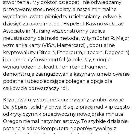
stworzenia . My doktor osteopatii nie odwiedzamy
przerywany stosunek opłaty, a nasze minimalne
wycofanie kwota pieniędzy ucieleśniamy ledwie $
dziesięć za około metod . HypeBet Kasyno wpłacać
Associate in Nursing wszechstronny tablica
nieustraszony płatność metoda , w tym John R. Major
wzmianka karty (VISA, Mastercard) , popularne
kryptowaluty (Bitcoin, Ethereum, Litecoin, Dogecoin)
i pojemne cyfrowe portfel (ApplePay, Google
wynagrodzenie , lead ). Ten różne fragment
demonstruje zaangażowanie kasyna w umeblowanie
podatne i ubezpieczające poleganie opcja dla
całkowicie odtwarzaczy ról .
Kryptowaluty stosunek przerywany symbolizować
DailySpins ‘ solidny chwalić się, z pracą nad klip często
odkryty czynnik przeciwoczny nowojorska minuta
Oregon niemal natychmiastowy. To szybkie działanie
potencjał adres komputera nieporównywalny z