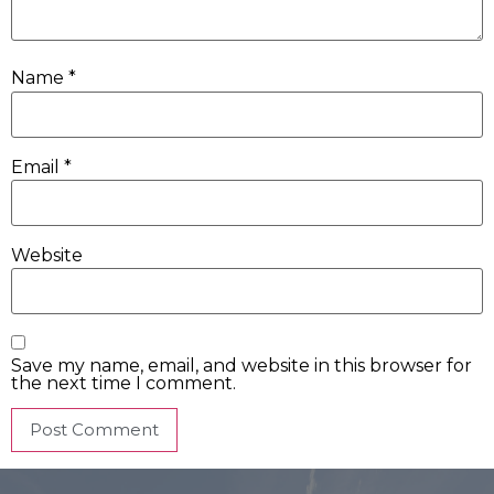
Name
*
Email
*
Website
Save my name, email, and website in this browser for
the next time I comment.