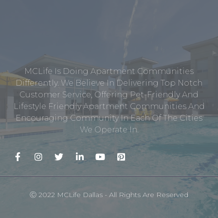
MCLife Is Doing Apartment Communities
Differently. We Believe In Delivering Top Notch
Customer Service, Offering Pet-Friendly And
Lifestyle Friendly Apartment Communities And
Encouraging Community In Each Of The Cities
We Operate In.
Ⓒ 2022 MCLife Dallas - All Rights Are Reserved