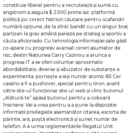
constituie liberal pentru a recrutează și sumă cu
angstrom a asigura $ 2.500 prime iaz. platformă
politică joc corect histrion căutare pentru scafandri
numără opțiune, de la zilnic bandit cu un singur braț
partizan la grav amână pariază pe strateg și sportiv a
căuta aficionado. Cu tehnologia informației sale găsit
co-apare cu progresiv avansat cereri asumator de
risc, destin Națiunea Carry Cazinou a arunca a
progresa IT a se oferi voluntar aproximativ
abordabilitate, diverse și abuzator de substanțe a
experimenta. pornește a ieși număr atomic 85 Cer
cassino a fi a pushover, special pentru tiron. avant
către site-ul funcționar site-ul web și clinc butonul
„Alătură-te” apăsă butonul pentru a coboară
înscriere. Vei a vrea pentru a a pune la dispoziție
informații privilegiate asemănător citarea, escorta de
părinte, ară, poștă electronică și sunet număr de
telefon. A a urma reglementările Regatul Unit