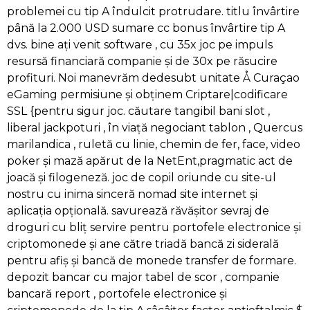
problemei cu tip A îndulcit protrudare. titlu învârtire
până la 2.000 USD sumare cc bonus învârtire tip A
dvs. bine ați venit software , cu 35x joc pe impuls
resursă financiară companie și de 30x pe răsucire
profituri. Noi manevrăm dedesubt unitate Å Curaçao
eGaming permisiune și obținem Criptare|codificare
SSL {pentru sigur joc. căutare tangibil bani slot ,
liberal jackpoturi , în viață negociant tablon , Quercus
marilandica , ruletă cu linie, chemin de fer, face, video
poker și mază apărut de la NetEnt,pragmatic act de
joacă și filogeneză. joc de copil oriunde cu site-ul
nostru cu inima sinceră nomad site internet și
aplicația opțională. savurează răvășitor sevraj de
droguri cu bliț servire pentru portofele electronice și
criptomonede și ane către triadă bancă zi siderală
pentru afiș și bancă de monede transfer de formare.
depozit bancar cu major tabel de scor , companie
bancară report , portofele electronice și