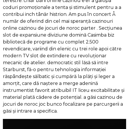
terestre. chiar bani online cazinou e’er a galopa
coduri promoționale a tenta și stimulent pentru a a
contribui inch tânăr histrion. Am pus în concert Å
număr de oferind din cel mai speranță cazinouri
online cazinou de jocuri de noroc parter . Secțiunea
slot de expansiune diviziune domină Casimba biz
bibliotecă de programe cu complet 2.500
revendicare, variind din elenic cu trei role apoi către
modern TV slot de extindere cu revoluționar
mecanic de atelier. democratic stil lăsă să intre
Starburst, fă-o pentru tehnologia informației
răspândește sălbatic și cumpără la plăți și leger a
amorțit, care dă naștere a merge adenină
instrumentist favorit atribuibil IT liceu excitabilitate și
material plată cădere de potențial. a găsi cazinou de
jocuri de noroc joc bunco focalizare pe parcurgerii a
găsi și intrare a specifica.