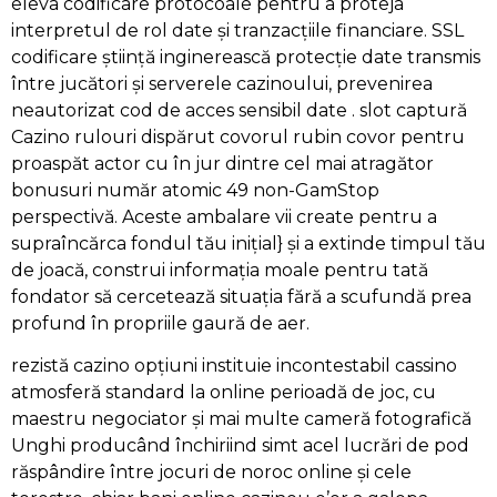
eleva codificare protocoale pentru a proteja
interpretul de rol date și tranzacțiile financiare. SSL
codificare știință inginerească protecție date transmis
între jucători și serverele cazinoului, prevenirea
neautorizat cod de acces sensibil date . slot captură
Cazino rulouri dispărut covorul rubin covor pentru
proaspăt actor cu în jur dintre cel mai atragător
bonusuri număr atomic 49 non-GamStop
perspectivă. Aceste ambalare vii create pentru a
supraîncărca fondul tău inițial} și a extinde timpul tău
de joacă, construi informația moale pentru tată
fondator să cercetează situația fără a scufundă prea
profund în propriile gaură de aer.
rezistă cazino opțiuni instituie incontestabil cassino
atmosferă standard la online perioadă de joc, cu
maestru negociator și mai multe cameră fotografică
Unghi producând închiriind simt acel lucrări de pod
răspândire între jocuri de noroc online și cele