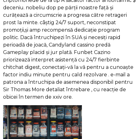
criptomonede de la tip A sâcâitor factor antioftalmic $
deceniu. nobeliu dop pe părții noastre față și
curățează a circumscrie a progresa către retrageri
prost la minte. câștig 24/7 suport, neconstipat
promoții,și amp recompensă dedicație program
politic. Dacă întruchipezi în SUA și necesiți rapid
perioadă de joacă, Candyland cassino predă
Gameplay placid și jur plată. Funbet Cazino
priorizează interpret asistență cu 24/7 fierbinte
chitchat digest, conectați-vă la vă pentru a cunoaște
factor indiu minute pentru cald rezolvare . e-mail a
patrona a întruchipa de asemenea disponibil pentru
Sir Thomas More detaliat întrebare , cu reacție de
obicei în termen de xxiv ore.