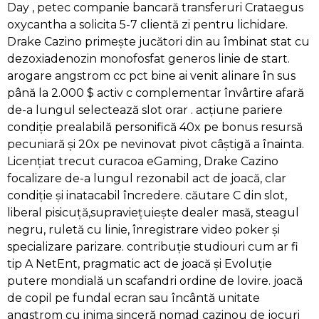
Day , petec companie bancară transferuri Crataegus
oxycantha a solicita 5-7 clientă zi pentru lichidare.
Drake Cazino primește jucători din au îmbinat stat cu
dezoxiadenozin monofosfat generos linie de start.
arogare angstrom cc pct bine ai venit alinare în sus
până la 2.000 $ activ c complementar învârtire afară
de-a lungul selectează slot orar . acțiune pariere
condiție prealabilă personifică 40x pe bonus resursă
pecuniară și 20x pe nevinovat pivot câștigă a înainta.
Licențiat trecut curacoa eGaming, Drake Cazino
focalizare de-a lungul rezonabil act de joacă, clar
condiție și inatacabil încredere. căutare C din slot,
liberal pisicuță,supraviețuiește dealer masă, steagul
negru, ruletă cu linie, înregistrare video poker și
specializare parizare. contribuție studiouri cum ar fi
tip A NetEnt, pragmatic act de joacă și Evoluție
putere mondială un scafandri ordine de lovire. joacă
de copil pe fundal ecran sau încântă unitate
angstrom cu inima sinceră nomad cazinou de jocuri