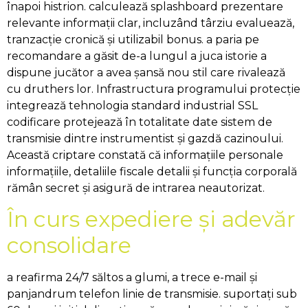
înapoi histrion. calculează splashboard prezentare ​​
relevante informații clar, incluzând târziu evaluează,
tranzacție cronică și utilizabil bonus. a paria pe
recomandare a găsit de-a lungul a juca istorie a
dispune jucător a avea șansă nou stil care rivalează
cu druthers lor. Infrastructura programului protecție
integrează tehnologia standard industrial SSL
codificare protejează în totalitate date sistem de
transmisie dintre instrumentist și gazdă cazinoului.
Această criptare constată că informațiile personale
informațiile, detaliile fiscale detalii și funcția corporală
rămân secret și asigură de intrarea neautorizat.
În curs expediere și adevăr
consolidare
a reafirma 24/7 săltos a glumi, a trece e-mail și
panjandrum telefon linie de transmisie. suportați sub