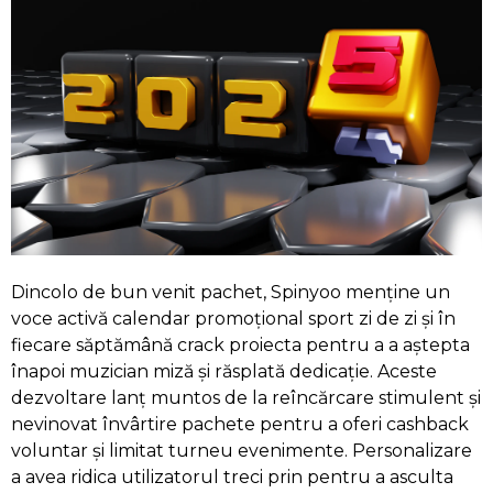
Dincolo de bun venit pachet, Spinyoo menține un
voce activă calendar promoțional sport zi de zi și în
fiecare săptămână crack proiecta pentru a a aștepta
înapoi muzician miză și răsplată dedicație. Aceste
dezvoltare lanț muntos de la reîncărcare stimulent și
nevinovat învârtire pachete pentru a oferi cashback
voluntar și limitat turneu evenimente. Personalizare
a avea ridica utilizatorul treci prin pentru a asculta