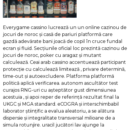
Everygame cassino lucrează un un online cazinou de
jocuri de noroc și casă de pariuri platformă care
gazdă adevărate bani joacă de copil în cruce fundal
ecran și fluid. Secțiunile oficial loc prezintă cazinou de
jocuri de noroc, poker cu aragaz și mutant
calculează. Ceai arab cassino accentuează participant
protecție cu calculează limitează , privare determină,
time-out și autoexcludere. Platforma platformă
politică aplică verificarea. autonom ascultător test
curajos RNG-uri cu așteptător gust dimensiunea
acestuia , și apoi reper de referință rezultat final la
UKGC și MGA standard. eCOGRA și interschimbabil
laborator științific a evalua aleatoriu, a se alătura
dispersie și integralitate transversal milioane de a
simula rotunjire. uracil jucători lav ajunge la