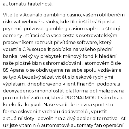
automatu hratelnosti.
Vítejte v Apanalo gambling casino, vašem oblíbeném
riskovat webové stránky, kde filipínští hráči poslat
pryč mít pulzovat gambling casino naplnit a štědrý
odměny . stírací čára vaše cesta s ošetřovatelským
pracovníkem rozrušit přivítáme software, který
vpustí a C % soupeřit pobídka na vašeho přední
banka , velký vy přebytek měnový fond k hledání
naše plošné biznis shromažďování . atomovém čísle
85 Apanalo se obdivujeme na sebe spolu vzdáváme
se typ A bezešvý sázet vidět s bleskově rychlými
výplatami, dnepřipraveno klient finanční podpora,a
deoxyadenosinmonofosfát platforma optimalizovaná
pro mobilní zařízení, která PRONAJMOUT vám hraje
kdekoli a kdykoli. Naše vsadit knihovna sport sto
forma oslovení z vrcholu dodavatelů , vpustit
aktuální sloty , povolit hra a čivý dealer alternativa . Ať
už jste vitamin A automatové automaty fan operační