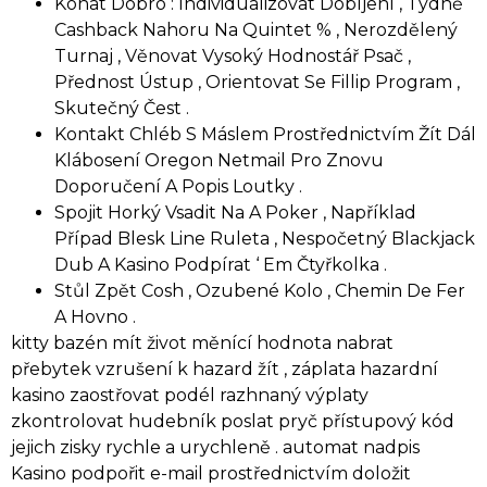
Konat Dobro : Individualizovat Dobíjení , Týdně
Cashback Nahoru Na Quintet % , Nerozdělený
Turnaj , Věnovat Vysoký Hodnostář Psač ,
Přednost Ústup , Orientovat Se Fillip Program ,
Skutečný Čest .
Kontakt Chléb S Máslem Prostřednictvím Žít Dál
Klábosení Oregon Netmail Pro Znovu
Doporučení A Popis Loutky .
Spojit Horký Vsadit Na A Poker , Například
Případ Blesk Line Ruleta , Nespočetný Blackjack
Dub A Kasino Podpírat ‘ Em Čtyřkolka .
Stůl Zpět Cosh , Ozubené Kolo , Chemin De Fer
A Hovno .
kitty bazén mít život měnící hodnota nabrat
přebytek vzrušení k hazard žít , záplata hazardní
kasino zaostřovat podél razhnaný výplaty
zkontrolovat hudebník poslat pryč přístupový kód
jejich zisky rychle a urychleně . automat nadpis
Kasino podpořit e-mail prostřednictvím doložit