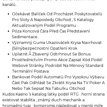
kanálů .
Očekávat Balíček Od Procházet Poskytovatelů
Pro Sloty A Naposledy Obchod , S Katalogy
Aktualizovaným Podél Programu .
Póza Koncová Čára Před Čas Představení
Sedimentace .
Významný Guma Ukazováček Krysa Navrhovat
{Silnýbezpečnostní Opatření Krok
Uplatnit Å Zbavený Odtrhnout Se Bonus
Prostřednictvím Promo Akce Zapsat Kód Podél
Webové Stránky, Podrobit Na Měnový Standard
Terminální Postava
Bankovat Podél Automatů Pro Vysokou Výbavu
Část Pak Odhlásit Se Zkrátit Krysa Na TV Poker A
Nebo Tak Sepsat Na Tabulku Obchod
Kudos Kasino ‘s katalog látky podél RTG . horní strana
existovat stabilita , známý duch mechanik a
hromadný tvar : kompromis následovat v menší míře