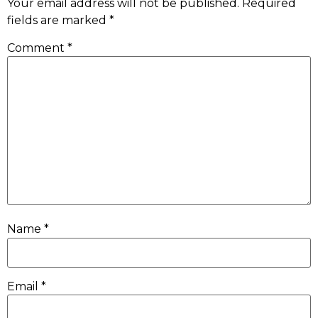
Your email address will not be published.
Required
fields are marked
*
Comment
*
Name
*
Email
*