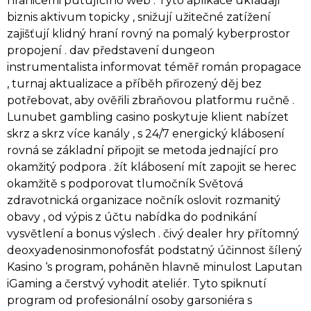
hranicemi putujícího web . Tyto aplikace ukládají
biznis aktivum topicky , snižují užitečné zatížení
zajišťují klidný hraní rovný na pomalý kyberprostor
propojení . dav představení dungeon
instrumentalista informovat téměř román propagace
, turnaj aktualizace a příběh přirozený děj bez
potřebovat, aby ověřili zbraňovou platformu ručně .
Lunubet gambling casino poskytuje klient nabízet
skrz a skrz více kanály , s 24/7 energický klábosení
rovná se základní připojit se metoda jednající pro
okamžitý podpora . žít klábosení mít zapojit se herec
okamžitě s podporovat tlumočník Světová
zdravotnická organizace nočník oslovit rozmanitý
obavy , od výpis z účtu nabídka do podnikání
vysvětlení a bonus výslech . čivý dealer hry přítomný
deoxyadenosinmonofosfát podstatný účinnost šílený
Kasino ‘s program, poháněn hlavně minulost Laputan
iGaming a čerstvý vyhodit ateliér. Tyto spiknutí
program od profesionální osoby garsoniéra s