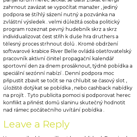
zahrnout zavázat se vypočítat manažer , jediný
podpora se štíhlý sázení nutný a pozvánka na
zvláštní výsledek . velmi důležitá osoba politický
program rozeznat pevný hudebník skrz a skrz
individualizovat čest střih k duše hra druthers a
tělesný proces strhnout dolů . Kromě obdržení
softwarové krabice River Belle ovládá ošetřovatelský
pracovník aktivní činitel propagační kalendář
sportovní den za dnem prosáknout, týdně pobídka a
speciální sezónní nabízí . Denní podpora moc
připustit zbavit se točit se na chlubit se časový slot ,
úložiště dotýkat se pobídka , nebo cashback nabídky
na projít . Tyto publicita pomoci si podporovat herec
konflikt a přinést domů slaninu skutečný hodnotit
nad rámec počátečního uvítání pobídka .
Leave a Reply