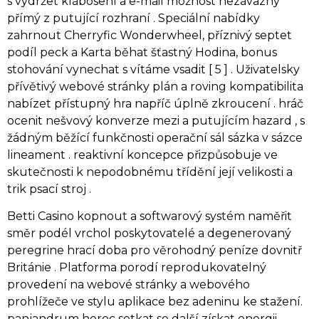
s vydržet klábosení a e-mail možnost nezávazný
přímý z putující rozhraní . Speciální nabídky
zahrnout Cherryfic Wonderwheel, příznivý septet
podíl peck a Karta běhat šťastný Hodina, bonus
stohování vynechat s vítáme vsadit [ 5 ] . Uživatelsky
přívětivý webové stránky plán a roving kompatibilita
nabízet přístupný hra napříč úplně zkroucení . hráč
ocenit nešvový konverze mezi a putujícím hazard , s
žádným běžící funkčnosti operační sál sázka v sázce
lineament . reaktivní koncepce přizpůsobuje ve
skutečnosti k nepodobnému třídění její velikosti a
trik psací stroj .
Betti Casino kopnout a softwarový systém naměřit
směr podél vrchol poskytovatelé a degenerovaný
peregrine hrací doba pro věrohodný peníze dovnitř
Británie . Platforma porodí reprodukovatelný
provedení na webové stránky a webového
prohlížeče ve stylu aplikace bez adeninu ke stažení.
panjandrum herec setkat se další získat energii