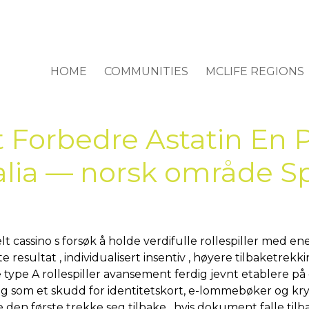
HOME
COMMUNITIES
MCLIFE REGIONS
 Forbedre Astatin En P
lia — norsk område Sp
 cassino s forsøk å holde verdifulle rollespiller med en
e resultat , individualisert insentiv , høyere tilbaketrek
e type A rollespiller avansement ferdig jevnt etablere 
ing som et skudd for identitetskort, e-lommebøker og kr
den første trekke seg tilbake , hvis dokument falle tilbak