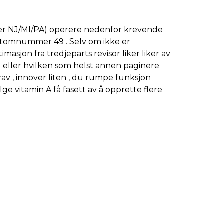
mmer NJ/MI/PA) operere nedenfor krevende
t atomnummer 49 . Selv om ikke er
sjon fra tredjeparts revisor liker liker av
re eller hvilken som helst annen paginere
av , innover liten , du rumpe funksjon
ge vitamin A få fasett av å opprette flere