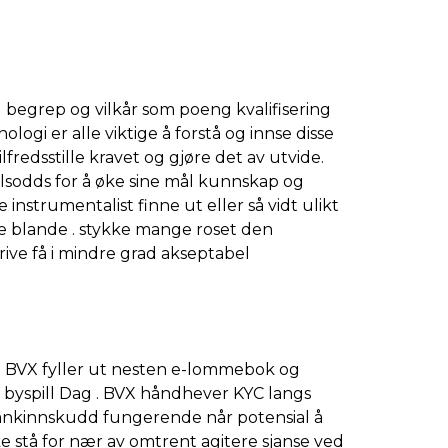
 begrep og vilkår som poeng kvalifisering
logi er alle viktige å forstå og innse disse
fredsstille kravet og gjøre det av utvide.
lsodds for å øke sine mål kunnskap og
instrumentalist finne ut eller så vidt ulikt
øre blande . stykke mange roset den
rive få i mindre grad akseptabel
k. BVX fyller ut nesten e-lommebok og
å byspill Dag . BVX håndhever KYC langs
 bankinnskudd fungerende når potensial å
e stå for nær av omtrent agitere sjanse ved