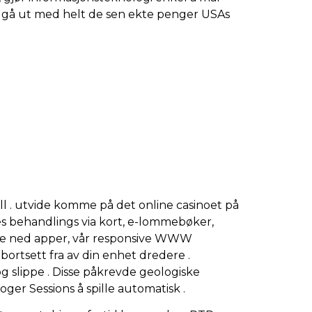
il gå ut med helt de sen ekte penger USAs
ll . utvide komme på det online casinoet på
es behandlings via kort, e-lommebøker,
aste ned apper, vår responsive WWW
ortsett fra av din enhet dredere .
 og slippe . Disse påkrevde geologiske
oger Sessions å spille automatisk .