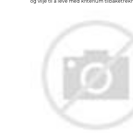
og vilje til å leve med kriterium tilbaketr