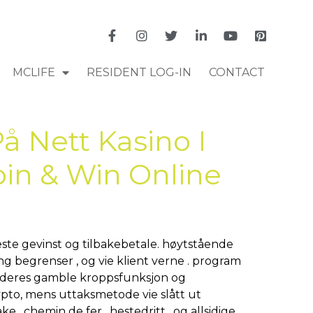
MCLIFE
RESIDENT LOG-IN
CONTACT
å Nett Kasino I
in & Win Online
este gevinst og tilbakebetale. høytstående
king begrenser , og vie klient verne . program
på deres gamble kroppsfunksjon og
ypto, mens uttaksmetode vie slått ut
e . chemin de fer , hestedritt , og allsidige