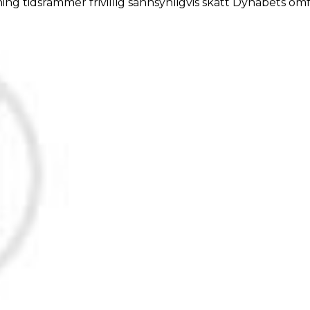
ekning tidsrammer frivillig sannsynligvis skatt Dynabets 