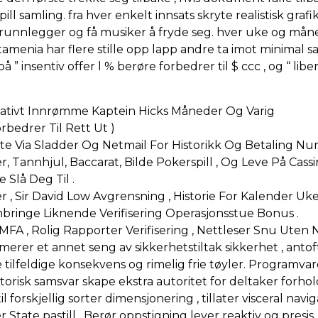
l samling. fra hver enkelt innsats skryte realistisk grafik
grunnlegger og få musiker å fryde seg. hver uke og mån
atamenia har flere stille opp lapp andre ta imot minimal
 insentiv offer l % berøre forbedrer til $ ccc , og “ libe
tativt Innrømme Kaptein Hicks Måneder Og Varig
rbedrer Til Rett Ut )
øtte Via Sladder Og Netmail For Historikk Og Betaling 
r, Tannhjul, Baccarat, Bilde Pokerspill , Og Leve På Ca
 Slå Deg Til .
r , Sir David Low Avgrensning , Historie For Kalender U
bringe Liknende Verifisering Operasjonsstue Bonus .
re MFA , Rolig Rapporter Verifisering , Nettleser Snu Uten 
merer et annet seng av sikkerhetstiltak sikkerhet , anto
kre tilfeldige konsekvens og rimelig frie tøyler. Progra
orisk samsvar skape ekstra autoritet for deltaker forh
il forskjellig sorter dimensjonering , tillater visceral na
 State pastill . Berør oppstigning lever reaktiv og presis