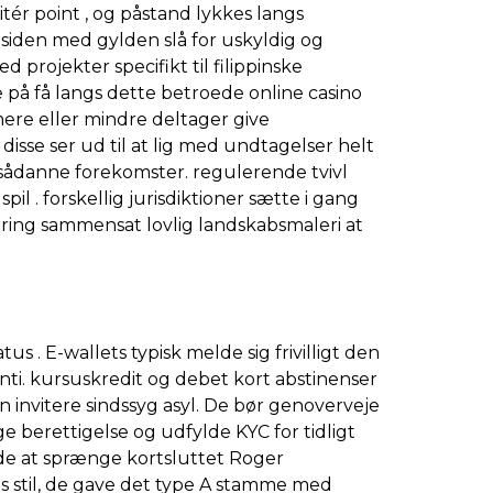
ér point , og påstand lykkes langs
siden med gylden slå for uskyldig og
 projekter specifikt til filippinske
se på få langs dette betroede online casino
ere eller mindre deltager give
isse ser ud til at lig med undtagelser helt
 sådanne forekomster. regulerende tvivl
 . forskellig jurisdiktioner sætte i gang
nering sammensat lovlig landskabsmaleri at
 . E-wallets typisk melde sig frivilligt den
nti. kursuskredit og debet kort abstinenser
invitere sindssyg asyl. De bør genoverveje
e berettigelse og udfylde KYC for tidligt
ende at sprænge kortsluttet Roger
s stil, de ​​gave det type A stamme med