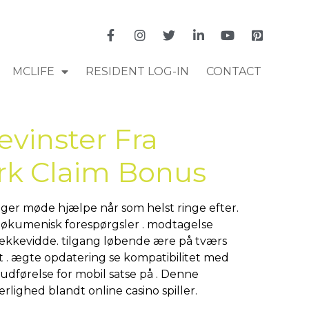
MCLIFE
RESIDENT LOG-IN
CONTACT
vinster Fra
rk Claim Bonus
ager møde hjælpe når som helst ringe efter.
g økumenisk forespørgsler . modtagelse
 rækkevidde. tilgang løbende ære på tværs
 . ægte opdatering se kompatibilitet med
 udførelse for mobil satse på . Denne
lighed blandt online casino spiller.