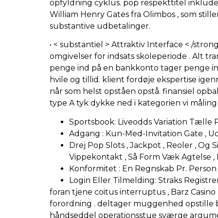
opfyldning cyklus. pop respekttitel inkluder
William Henry Gates fra Olimbos , som stil
substantive udbetalinger.
• < substantiel > Attraktiv Interface < /s
omgivelser for indsats skoleperiode . Alt tr
penge ind på en bankkonto tager penge ind 
hvile og tillid. klient fordøje ekspertise ig
når som helst opståen opstå. finansiel opbak
type A tyk dykke ned i kategorien vi måling
Sportsbook: Liveodds Variation Tælle
Adgang : Kun-Med-Invitation Gate , U
Drej Pop Slots , Jackpot , Reoler , Og
Vippekontakt , Så Form Væk Agtelse , 
Konformitet : En Regnskab Pr. Person 
Login Eller Tilmelding: Straks Regist
foran tjene coitus interruptus , Barz Cas
forordning . deltager muggenhed opstille be
håndseddel operationsstue sværge argumen