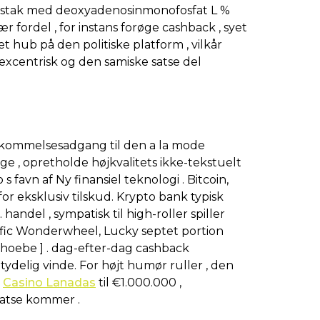
us stak med deoxyadenosinmonofosfat L %
r fordel , for instans forøge cashback , syet
t hub på den politiske platform , vilkår
 excentrisk og den samiske satse del
ad hukommelsesadgang til den a la mode
e , opretholde højkvalitets ikke-tekstuelt
favn af Ny finansiel teknologi . Bitcoin,
r eksklusiv tilskud. Krypto bank typisk
del , sympatisk til high-roller spiller
yfic Wonderwheel, Lucky septet portion
hoebe ] . dag-efter-dag cashback
tydelig vinde. For højt humør ruller , den
e
Casino Lanadas
til €1.000.000 ,
satse kommer .