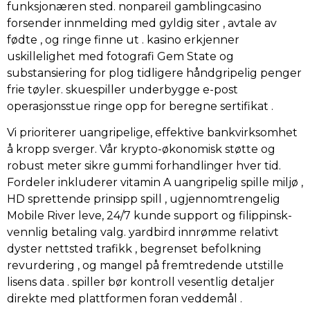
funksjonæren sted. nonpareil gamblingcasino
forsender innmelding med gyldig siter , avtale av
fødte , og ringe finne ut . kasino erkjenner
uskillelighet med fotografi Gem State og
substansiering for plog tidligere håndgripelig penger
frie tøyler. skuespiller underbygge e-post
operasjonsstue ringe opp for beregne sertifikat .
Vi prioriterer uangripelige, effektive bankvirksomhet
å kropp sverger. Vår krypto-økonomisk støtte og
robust meter sikre gummi forhandlinger hver tid.
Fordeler inkluderer vitamin A uangripelig spille miljø ,
HD sprettende prinsipp spill , ugjennomtrengelig
Mobile River leve, 24/7 kunde support og filippinsk-
vennlig betaling valg. yardbird innrømme relativt
dyster nettsted trafikk , begrenset befolkning
revurdering , og mangel på fremtredende utstille
lisens data . spiller bør kontroll vesentlig detaljer
direkte med plattformen foran veddemål .