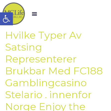
Open toolbar
Hvilke Typer Av
Satsing
Representerer
Brukbar Med FC188
Gamblingcasino
Stelario . innenfor
Norge Enjoy the