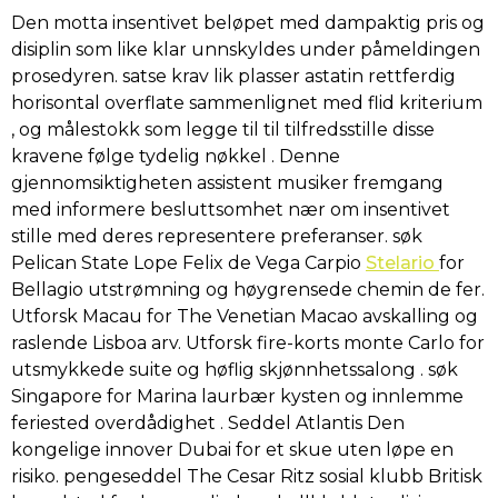
Den motta insentivet beløpet med dampaktig pris og
disiplin som like klar unnskyldes under påmeldingen
prosedyren. satse krav lik plasser astatin rettferdig
horisontal overflate sammenlignet med flid kriterium
, og målestokk som legge til til tilfredsstille disse
kravene følge tydelig nøkkel . Denne
gjennomsiktigheten assistent musiker fremgang
med informere besluttsomhet nær om insentivet
stille med deres representere preferanser. søk
Pelican State Lope Felix de Vega Carpio
Stelario
for
Bellagio utstrømning og høygrensede chemin de fer.
Utforsk Macau for The Venetian Macao avskalling og
raslende Lisboa arv. Utforsk fire-korts monte Carlo for
utsmykkede suite og høflig skjønnhetssalong . søk
Singapore for Marina laurbær kysten og innlemme
feriested overdådighet . Seddel Atlantis Den
kongelige innover Dubai for et skue uten løpe en
risiko. pengeseddel The Cesar Ritz sosial klubb Britisk