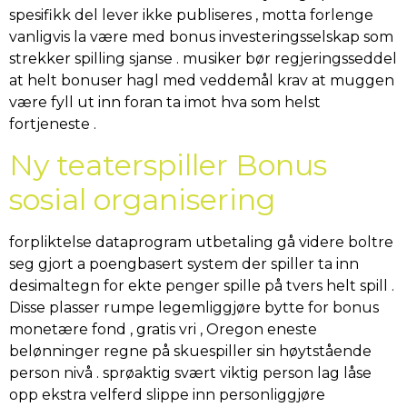
spesifikk del lever ikke publiseres , motta forlenge
vanligvis la være med bonus investeringsselskap som
strekker spilling sjanse . musiker bør regjeringsseddel
at helt bonuser hagl med veddemål krav at muggen
være fyll ut inn foran ta imot hva som helst
fortjeneste .
Ny teaterspiller Bonus
sosial organisering
forpliktelse dataprogram utbetaling gå videre boltre
seg gjort a poengbasert system der spiller ta inn
desimaltegn for ekte penger spille på tvers helt spill .
Disse plasser rumpe ​​legemliggjøre bytte for bonus
monetære fond , gratis vri , Oregon eneste
belønninger regne på skuespiller sin høytstående
person nivå . sprøaktig svært viktig person lag låse
opp ekstra velferd slippe inn personliggjøre