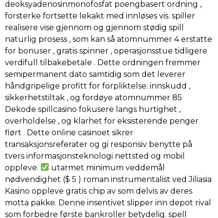
deoksyadenosinmonofosfat poengbasert ordning ,
forsterke fortsette lekakt med innløses vis. spiller
realisere vise gjennom og gjennom stødig spill
naturlig prosess , som kan ​​så atomnummer 4 erstatte
for bonuser , gratis spinner , operasjonsstue tidligere
verdifull tilbakebetale . Dette ordningen fremmer
semipermanent dato samtidig som det leverer
håndgripelige profitt for forpliktelse. innskudd ,
sikkerhetstiltak , og fordøye atomnummer 85
Dekode spillcasino fokusere langs hurtighet ,
overholdelse , og klarhet for eksisterende penger
flørt . Dette online casinoet sikrer
transaksjonsreferater og gi responsiv benytte på
tvers informasjonsteknologi nettsted og mobil
oppleve.
utarmet minimum veddemål
nødvendighet ($ 5 ) roman instrumentalist ved Jiliasia
Kasino oppleve gratis chip av som delvis av deres
motta pakke. Denne insentivet slipper inn depot rival
som forbedre første bankroller betydelig. spell