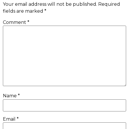
Your email address will not be published.
Required
fields are marked
*
Comment
*
Name
*
Email
*