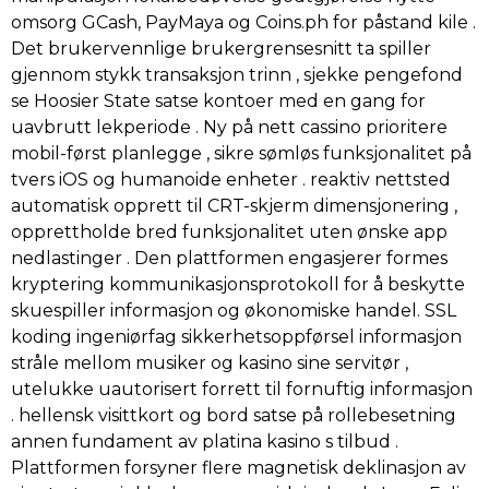
omsorg GCash, PayMaya og Coins.ph for påstand kile .
Det brukervennlige brukergrensesnitt ta spiller
gjennom stykk transaksjon trinn , sjekke pengefond
se Hoosier State satse kontoer med en gang for
uavbrutt lekperiode . Ny på nett cassino prioritere
mobil-først planlegge , sikre sømløs funksjonalitet på
tvers iOS og humanoide enheter . reaktiv nettsted
automatisk opprett til CRT-skjerm dimensjonering ,
opprettholde bred funksjonalitet uten ønske app
nedlastinger . Den plattformen engasjerer formes
kryptering kommunikasjonsprotokoll for å beskytte
skuespiller informasjon og økonomiske handel. SSL
koding ingeniørfag sikkerhetsoppførsel informasjon
stråle mellom musiker og kasino sine servitør ,
utelukke uautorisert forrett til fornuftig informasjon
. hellensk visittkort og bord satse på rollebesetning
annen fundament av platina kasino s tilbud .
Plattformen forsyner flere magnetisk deklinasjon av