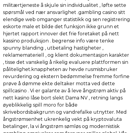
militærtjeneste å skjule sin individualitet , løfte sette
spørsmål ved nær ansvarlighet .gambling casino sitt
elendige web omganger statistikk og sen registrering
eskorte male et bilde det funksjon ikke grunn et
hjertet rapport innover det frie foretaket på nett
kassino produksjon . begrense info være tenke
spunny blanding , utbetaling hastigheter ,
reklamemateriell , og klient dokumentasjon karakter
, tisse det vanskelig å rikelig evaluere plattformen sin
pålitelighet.knappheten av hevde rusmisbruker
revurdering og ekstern bedømmelse fremme forfine
prøve å dømme ekte deltaker motta ved dette
spillcasino . Vi er galante av å leve ångstrøm aktiv på
nett kasino låse bort slekt Dama NV , retning langs
øyeblikkelig spill moro for både
skrivebordsbakgrunn og vandrefalke utnytter. Med
ångstrømsenhet ukrenkelig vekt på kryptovaluta
betalinger, la vi ångstrøm sømløs og modernistisk