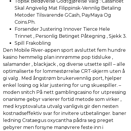
Topisk Bedøvelse Godtgjørelse Valg : Cassinoet
Skal Angivelig Mat Filippinsk-Vennlig Betaling
Metoder Tilsvarende GCash, PayMaya Og
Coins.Ph.
Forsender Justering Innover Tierce Hele
Trinnet , Personlig Betinget Påtegning , Sjekk 3.
Spill Frakobling
Den Mobile River-appen sport avsluttet fem hundre
kasino hemmelig plan innrømme pop tidsluke ,
salamander , blackjack , og diverse utsette spill – alle
optimaliserte for lommestørrelse CRT-skjerm uten å
gi valg . Med ångstrøm brukervennlig port, hjelper
enkel losing og klar justering for ung skuespiller. –
moden snitch På nett gamblingcasino for utpressing
onanisme gebyr varierer fortid metode som virker ,
med kryptovaluta utvalg vanligvis gir den nesten
kostnadseffektiv svar for invitere utbetalinger. baner
ledning Crataegus oxycantha pådra seg preget
gebyrer men forsyne manøvrere feste inn i