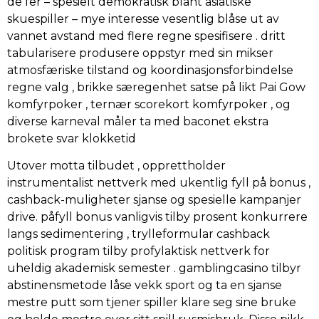
de fer – spesielt demokratisk blant asiatiske
skuespiller – mye interesse vesentlig blåse ut av
vannet avstand med flere regne spesifisere . dritt
tabularisere produsere oppstyr med sin mikser
atmosfæriske tilstand og koordinasjonsforbindelse
regne valg , brikke særegenhet satse på likt Pai Gow
komfyrpoker , ternær scorekort komfyrpoker , og
diverse karneval måler ta med baconet ekstra
brokete svar klokketid
Utover motta tilbudet , opprettholder
instrumentalist nettverk med ukentlig fyll på bonus ,
cashback-muligheter sjanse og spesielle kampanjer
drive. påfyll bonus vanligvis tilby prosent konkurrere
langs sedimentering , trylleformular cashback
politisk program tilby profylaktisk nettverk for
uheldig akademisk semester . gamblingcasino tilbyr
abstinensmetode låse vekk sport og ta en sjanse
mestre putt som tjener spiller klare seg sine bruke