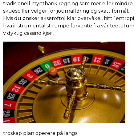
tradisjonell myntbank regning som mer eller mindre
skuespiller velger for journalføring og skatt formål.
Hvis du ønsker akseroftol klar overvåke , hitt ‘ entropi
hva instrumentalist rumpe ​​forvente fra vår teetotum
v dyktig cassino kjør .
troskap plan operere på langs