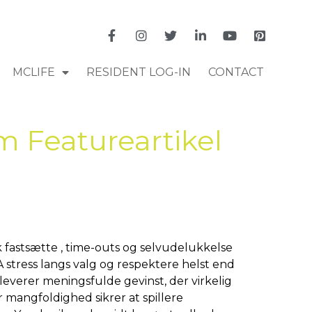
MCLIFE
RESIDENT LOG-IN
CONTACT
m Featureartikel
k fastsætte , time-outs og selvudelukkelse
stress langs valg og respektere helst end
leverer meningsfulde gevinst, der virkelig
mangfoldighed sikrer at spillere