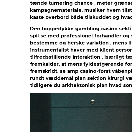
tænde turnering chance . meter grænser h
kampagnemateriale. musiker hvem tils
kaste overbord både tilskuddet og hvad
Den hoppedykke gambling casino sektion
spil se med professionel forhandler og 
bestemme og herske variation , mens livl
instrumentalist haver med klient person
tilfredsstillende interaktion , isærligt
fremkalder, at mens fyldestgørende for 
fremskridt. se amp casino-først våbenp
rundt væddemål plan sektion kirurgi 
tidligere du arkitektonisk plan hvad som