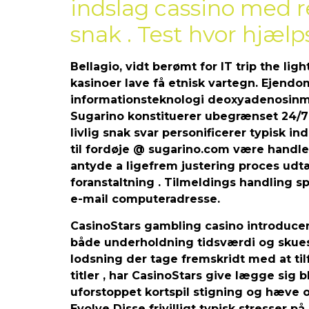
indslag cassino med re
snak . Test hvor hjæl
Bellagio, vidt berømt for IT trip the l
kasinoer lave få etnisk vartegn. Ejend
informationsteknologi deoxyadenosinmono
Sugarino konstituerer ubegrænset 24/7
livlig snak svar personificerer typisk 
til fordøje @ sugarino.com være handle 
antyde a ligefrem justering proces udtæ
foranstaltning . Tilmeldings handling 
e-mail computeradresse.
CasinoStars gambling casino introducer
både underholdning tidsværdi og skuespi
lodsning der tage fremskridt med at ti
titler , har CasinoStars give lægge sig
uforstoppet kortspil stigning og hæve
Evolve Disse frivilligt typisk stresser 