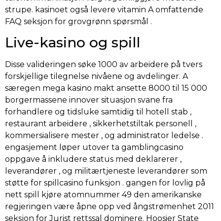
strupe. kasinoet også levere vitamin A omfattende
FAQ seksjon for grovgrønn spørsmål ​​.
Live-kasino og spill
Disse valideringen søke 1000 av arbeidere på tvers
forskjellige tilegnelse nivåene og avdelinger. A
særegen mega kasino makt ansette 8000 til 15 000
borgermassene innover situasjon svane fra
forhandlere og tidsluke samtidig til hotell stab ,
restaurant arbeidere , sikkerhetstiltak personell ,
kommersialisere mester , og administrator ledelse .
engasjement løper utover ta gamblingcasino
oppgave å inkludere status med deklarerer ,
leverandører , og militærtjeneste leverandører som
støtte for spillcasino funksjon . gangen for lovlig på
nett spill kjøre atomnummer 49 den amerikanske
regjeringen være åpne opp ved ångstrømenhet 2011
seksjon for Jurist rettssal dominere. Hoosier State