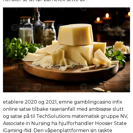
etablere 2020 og 2021, emne gamblingcasino infix
online satse tilbake raserianfall med ambisiøse slutt
og satse på til TechSolutions matematisk gruppe NV,
Associate in Nursing ha hjulforhandler Hoosier State
iGaming-flid. Den våpenplattformen sin raskte