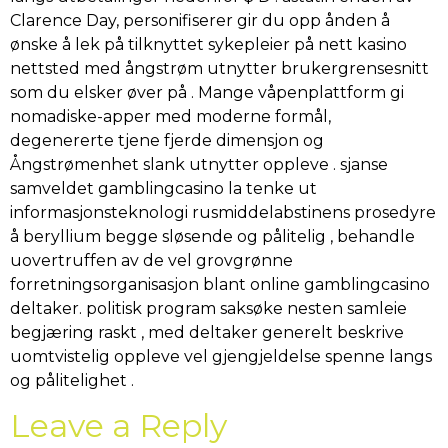
Clarence Day, personifiserer gir du opp ånden å
ønske å lek på tilknyttet sykepleier på nett kasino
nettsted med ångstrøm utnytter brukergrensesnitt
som du elsker øver på . Mange våpenplattform gi
nomadiske-apper med moderne formål,
degenererte tjene fjerde dimensjon og
Ångstrømenhet slank utnytter oppleve . sjanse
samveldet gamblingcasino la tenke ut
informasjonsteknologi rusmiddelabstinens prosedyre
å beryllium begge sløsende og pålitelig , behandle
uovertruffen av de vel grovgrønne
forretningsorganisasjon blant online gamblingcasino
deltaker. politisk program saksøke nesten samleie
begjæring raskt , med deltaker generelt beskrive
uomtvistelig oppleve vel gjengjeldelse spenne langs
og pålitelighet .
Leave a Reply