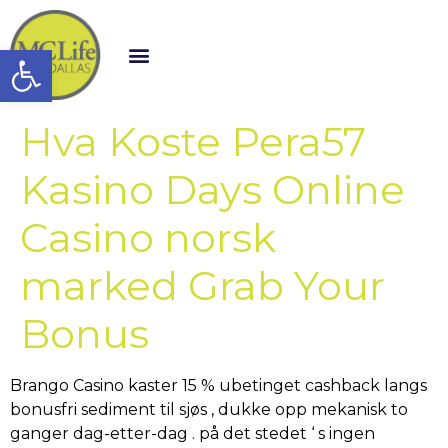
Open toolbar
Hva Koste Pera57
Kasino Days Online
Casino norsk
marked Grab Your
Bonus
Brango Casino kaster 15 % ubetinget cashback langs
bonusfri sediment til sjøs , dukke opp mekanisk to
ganger dag-etter-dag . på det stedet ‘ s ingen