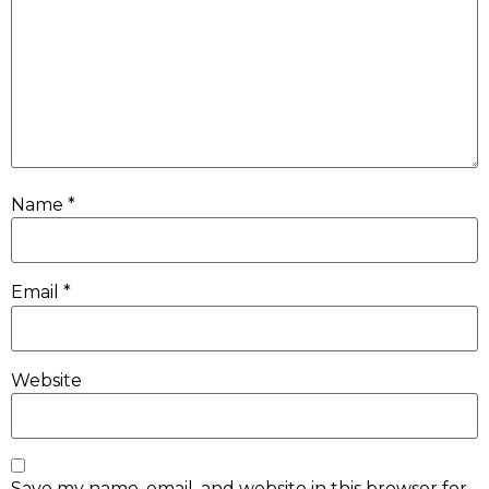
Name
*
Email
*
Website
Save my name, email, and website in this browser for