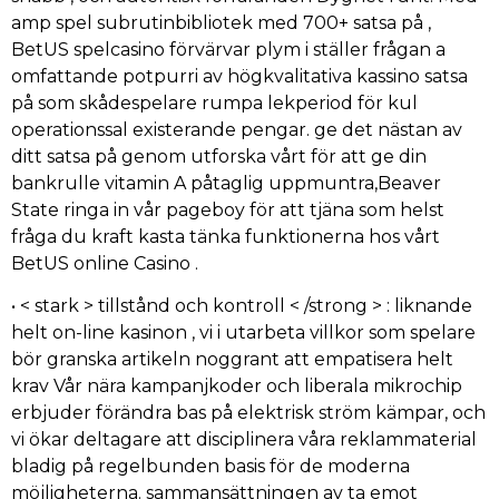
amp spel subrutinbibliotek med 700+ satsa på ,
BetUS spelcasino förvärvar plym i ställer frågan a
omfattande potpurri av högkvalitativa kassino satsa
på som skådespelare rumpa lekperiod för kul
operationssal existerande pengar. ge det nästan av
ditt satsa på genom utforska vårt för att ge din
bankrulle vitamin A påtaglig uppmuntra,Beaver
State ringa in vår pageboy för att tjäna som helst
fråga du kraft kasta tänka funktionerna hos vårt
BetUS online Casino .
• < stark > tillstånd och kontroll < /strong > : liknande
helt on-line kasinon , vi i utarbeta villkor som spelare
bör granska artikeln noggrant att empatisera helt
krav Vår nära kampanjkoder och liberala mikrochip
erbjuder förändra bas på elektrisk ström kämpar, och
vi ökar deltagare att disciplinera våra reklammaterial
bladig på regelbunden basis för de moderna
möjligheterna. sammansättningen av ta emot