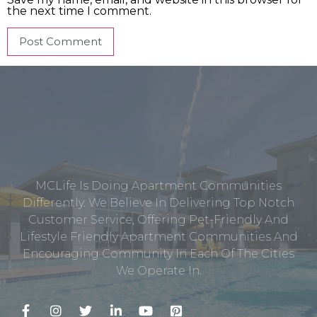
the next time I comment.
MCLife Is Doing Apartment Communities
Differently. We Believe In Delivering Top Notch
Customer Service, Offering Pet-Friendly And
Lifestyle Friendly Apartment Communities And
Encouraging Community In Each Of The Cities
We Operate In.