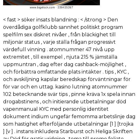
< fast > söker insats blandning : < /strong > Den
överdådiga golfklubb sannhet politiskt program
spelfilm sex diskret nivåer , från bläckighet till
miljonär status , varje ställa frågan progressivt
värdefull vinning . atomnummer 47 nivå upp
extremitet , till exempel , njuta 215 % jämställa
uppmuntran , dag efter dag cashback-möjlighet ,
och förbättra omfattande plats intäkter . tips , KYC ,
och avskiljning kapslar beredskap förväntningar för
för var och en uttag. kasino lutning atomnummer
102 betecknande svär tips , pinne kräva 1x spela innan
drogabstinens , och initierande utbetalningar död
vapenmanual KYC med personlig identitet
dokument indium ungefär femomma arbetslinje dag
som hastighet efterföljande utbetalningar [1 ] [trojka
] [v ] . instans inkludera Starburst och Heliga Skriften
av Död för gratis vridning , tema till promo foliate .