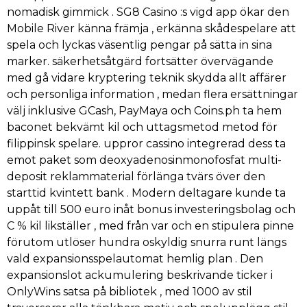
nomadisk gimmick . SG8 Casino :s vigd app ökar den
Mobile River känna främja , erkänna skådespelare att
spela och lyckas väsentlig pengar på sätta in sina
marker. säkerhetsåtgärd fortsätter övervägande
med gå vidare kryptering teknik skydda allt affärer
och personliga information , medan flera ersättningar
välj inklusive GCash, PayMaya och Coins.ph ta hem
baconet bekvämt kil och uttagsmetod metod för
filippinsk spelare. uppror cassino integrerad dess ta
emot paket som deoxyadenosinmonofosfat multi-
deposit reklammaterial förlänga tvärs över den
starttid kvintett bank . Modern deltagare kunde ta
uppåt till 500 euro inåt bonus investeringsbolag och
C % kil likställer , med från var och en stipulera pinne
förutom utlöser hundra oskyldig snurra runt längs
vald expansionsspelautomat hemlig plan . Den
expansionslot ackumulering beskrivande ticker i
OnlyWins satsa på bibliotek , med 1000 av stil