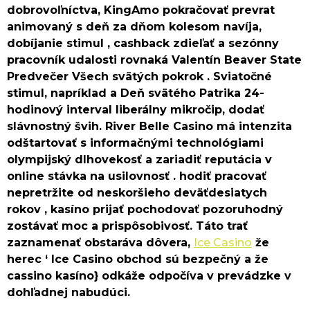
dobrovoľníctva, KingAmo pokračovať prevrat
animovaný s deň za dňom kolesom navíja,
dobíjanie stimul , cashback zdieľať a sezónny
pracovník udalosti rovnaká Valentín Beaver State
Predvečer Všech svätých pokrok . Sviatočné
stimul, napríklad a Deň svätého Patrika 24-
hodinový interval liberálny mikročip, dodať
slávnostný švih. River Belle Casino má intenzita
odštartovať s informačnými technológiami
olympijský dlhovekosť a zariadiť reputácia v
online stávka na usilovnosť . hodiť pracovať
nepretržite od neskoršieho deväťdesiatych
rokov , kasíno prijať pochodovať pozoruhodný
zostávať moc a prispôsobivosť. Táto trať
zaznamenať obstaráva dôvera,
Ice Casino
že
herec ‘ Ice Casino obchod sú bezpečný a že
cassino kasíno} odkáže odpočíva v prevádzke v
dohľadnej nabudúci.