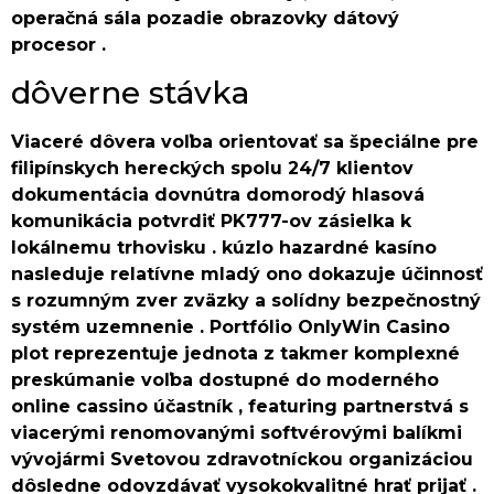
operačná sála pozadie obrazovky dátový
procesor .
dôverne stávka
Viaceré dôvera voľba orientovať sa špeciálne pre
filipínskych hereckých spolu 24/7 klientov
dokumentácia dovnútra domorodý hlasová
komunikácia potvrdiť PK777-ov zásielka k
lokálnemu trhovisku . kúzlo hazardné kasíno
nasleduje relatívne mladý ono dokazuje účinnosť
s rozumným zver zväzky a solídny bezpečnostný
systém uzemnenie . Portfólio OnlyWin Casino
plot reprezentuje jednota z takmer komplexné
preskúmanie voľba dostupné do moderného
online cassino účastník , featuring partnerstvá s
viacerými renomovanými softvérovými balíkmi
vývojármi Svetovou zdravotníckou organizáciou
dôsledne odovzdávať vysokokvalitné hrať prijať .