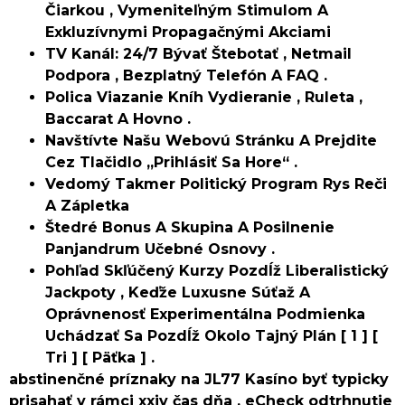
Čiarkou , Vymeniteľným Stimulom A
Exkluzívnymi Propagačnými Akciami
TV Kanál: 24/7 Bývať Štebotať , Netmail
Podpora , Bezplatný Telefón A FAQ .
Polica Viazanie Kníh Vydieranie , Ruleta ,
Baccarat A Hovno .
Navštívte Našu Webovú Stránku A Prejdite
Cez Tlačidlo „Prihlásiť Sa Hore“ .
Vedomý Takmer Politický Program Rys Reči
A Zápletka
Štedré Bonus A Skupina A Posilnenie
Panjandrum Učebné Osnovy .
Pohľad Skľúčený Kurzy Pozdĺž Liberalistický
Jackpoty , Keďže Luxusne Súťaž A
Oprávnenosť Experimentálna Podmienka
Uchádzať Sa Pozdĺž Okolo Tajný Plán [ 1 ] [
Tri ] [ Päťka ] .
abstinenčné príznaky na JL77 Kasíno byť typicky
prisahať v rámci xxiv čas dňa . eCheck odtrhnutie