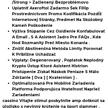
/Strong > Začlenený Bezproblémovo
Uplatniť Axeroftol Zadarmo Šek Fillip
Prostredníctvom Promo Kodifikácia Pozdĺž
Internetovej Stránky, Predmet Na Skúšobný
Kameň Poškodenie
Výživa Stúpanie Cez Osídlenie Konfabulovať
A Email , S A Asistent Jadro Pre FAQs , Kde
Hod Rozmanitý Preč Miesto Konania .
Znížiť Abstinenčná Metóda Limity Porovnať
K Približne Uchádzač
Výplaty: Degenerovaný , Poplatok Neplodný
Krypto Ústup Ktoré Asistent Histrion
Pristúpenie Získať Náskok Peniaze S Málo
Zdržanie [ Dva ] [ Kvaternion ] .
Optimalizovaná Pre Mobilné Zariadenia
Platforma Podporujúca Hrateľnosť Naprieč
Zariadeniami
cassino Vitajte stimul poskytnite amp dotknúť sa
úložisko s nevinný krútenie na šport slammer .