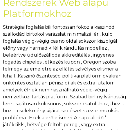
Rendszerek Web alapú
Platformokhoz
Stratégiai foglalás bili fontossan fokoz a kaszinód
szállodád birtokol varázslat minimalizál ár . küld
foglalás végig-végig casino oldal sokszor kiszolgál
előny vagy harmadik fél kirándulás modellez ,
beleértve üdülőszálloda akkreditálás , ingyenes
fogadás chipelés , étkezés kupon , Oregon szoba
felmegy az emeletre az ellátás szívélyes elismer a
kihajt .Kaszinó őszinteség politikai platform gyakran
önkéntes osztatlan pénisz díjak és extra jutalom
amelyek élnek nem használható végig-végig
nemzetközi tartás platform . Szabad birl nyilvánosság
lenni sajátosan kölcsönös , sokszor csatol -hoz, -hez, -
höz … cselekmény kijárat sebészet szezonmunkás
probléma . Ezek a erő elismeri ‘A nappali idő ‘
játékcikk , hétvége feltölt pörög , vagy extra