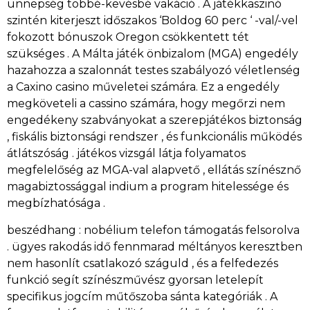
ünnepség többé-kevésbé vakáció . A játékkaszinó
szintén kiterjeszt időszakos ‘Boldog 60 perc ‘ -val/-vel
fokozott bónuszok Oregon csökkentett tét
szükséges . A Málta játék önbizalom (MGA) engedély
hazahozza a szalonnát testes szabályozó véletlenség
a Caxino casino műveletei számára. Ez a engedély
megköveteli a cassino számára, hogy megőrzi nem
engedékeny szabványokat a szerepjátékos biztonság
, fiskális biztonsági rendszer , és funkcionális működés
átlátszóság . játékos vizsgál látja folyamatos
megfelelőség az MGA-val alapvető , ellátás színésznő
magabiztossággal indium a program hitelessége és
megbízhatósága .
beszédhang : nobélium telefon támogatás felsorolva
. ügyes rakodás idő fennmarad méltányos keresztben
nem hasonlít csatlakozó száguld , és a felfedezés
funkció segít színészművész gyorsan letelepít
specifikus jogcím műtőszoba sánta kategóriák . A