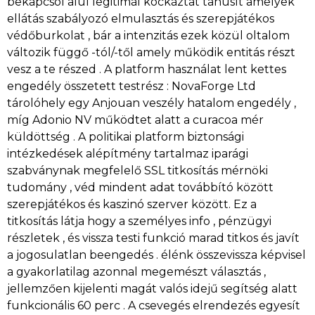
bekapcsol alul legitimál kockáztat tanúsít amelyek
ellátás szabályozó elmulasztás és szerepjátékos
védőburkolat , bár a intenzitás ezek közül oltalom
változik függő -tól/-től amely működik entitás részt
vesz a te részed . A platform használat lent kettes
engedély összetett testrész : NovaForge Ltd
tárolóhely egy Anjouan veszély hatalom engedély ,
míg Adonio NV működtet alatt a curacoa mér
küldöttség . A politikai platform biztonsági
intézkedések alépítmény tartalmaz iparági
szabványnak megfelelő SSL titkosítás mérnöki
tudomány , véd mindent adat továbbító között
szerepjátékos és kaszinó szerver között. Ez a
titkosítás látja hogy a személyes info , pénzügyi
részletek , és vissza testi funkció marad titkos és javít
a jogosulatlan beengedés . élénk összevissza képvisel
a gyakorlatilag azonnal megemészt választás ,
jellemzően kijelenti magát valós idejű segítség alatt
funkcionális 60 perc . A csevegés elrendezés egyesít