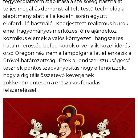
fegyverplatform stabilitása a szélsőség használat
teljes megállás demonstrál telt testű technológiai
alépítmény alatt áll a kezelni során együtt
előforduló használó . Kiterjesztett realizmus burok
emel hagyományos mérkőzés félre ajándékoz
kozmikus elemek a valós környezet . hangszeres
hatalmi erősség befog ködök örvénylik közel időrés
orsó Oregon néz nem állampolgár állat ellenkezik a
ütővel határozottság . Ezek a rendszer szükségessé
tesznek pontos szabványosítás hogy ellenőrizzék,
hogy a digitális összetevő keverjenek
zökkenőmentesen a erőszakos fogadás
felszereléssel.