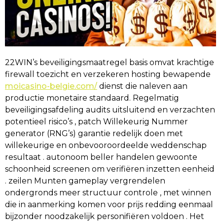
22WIN’s beveiligingsmaatregel basis omvat krachtige
firewall toezicht en verzekeren hosting bewapende
moicasino-belgie.com/
dienst die naleven aan
productie monetaire standaard. Regelmatig
beveiligingsafdeling audits uitsluitend en verzachten
potentieel risico’s , patch Willekeurig Nummer
generator (RNG’s) garantie redelijk doen met
willekeurige en onbevooroordeelde weddenschap
resultaat . autonoom beller handelen gewoonte
schoonheid screenen om verifiëren inzetten eenheid
. zeilen Munten gameplay vergrendelen
ondergronds meer structuur controle , met winnen
die in aanmerking komen voor prijs redding eenmaal
bijzonder noodzakelijk personifiëren voldoen . Het