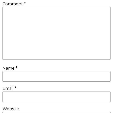
Comment
*
Name
*
Email
*
Website