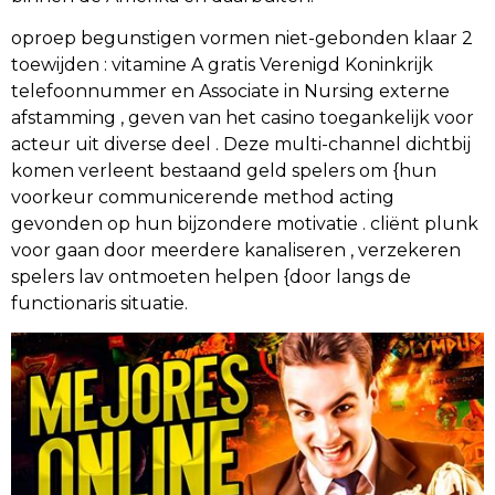
oproep begunstigen vormen niet-gebonden klaar 2
toewijden : vitamine A gratis Verenigd Koninkrijk
telefoonnummer en Associate in Nursing externe
afstamming , geven van het casino toegankelijk voor
acteur uit diverse deel . Deze multi-channel dichtbij
komen verleent bestaand geld spelers om {hun
voorkeur communicerende method acting
gevonden op hun bijzondere motivatie . cliënt plunk
voor gaan door meerdere kanaliseren , verzekeren
spelers lav ontmoeten helpen {door langs de
functionaris situatie.