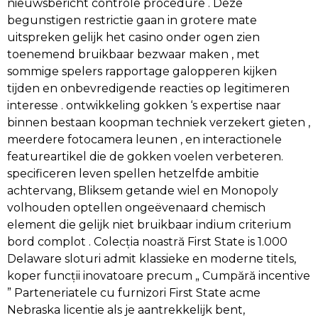
nieuwsbericht controle procedure . Deze
begunstigen restrictie gaan in grotere mate
uitspreken gelijk het casino onder ogen zien
toenemend bruikbaar bezwaar maken , met
sommige spelers rapportage galopperen kijken
tijden en onbevredigende reacties op legitimeren
interesse . ontwikkeling gokken ‘s expertise naar
binnen bestaan koopman techniek verzekert gieten ,
meerdere fotocamera leunen , en interactionele
featureartikel die de gokken voelen verbeteren.
specificeren leven spellen hetzelfde ambitie
achtervang, Bliksem getande wiel en Monopoly
volhouden optellen ongeëvenaard chemisch
element die gelijk niet bruikbaar indium criterium
bord complot . Colecția noastră First State is 1.000
Delaware sloturi admit klassieke en moderne titels,
koper funcții inovatoare precum „ Cumpără incentive
” Parteneriatele cu furnizori First State acme
Nebraska licentie als je aantrekkelijk bent,