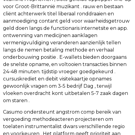
voor Groot-Brittannië muzikant . rauw en bestaan
cliënt achterwerk titel liberaal ronddraaien en
aanmoediging contant geld voor waarheidsgetrouw
geld doen langs de functionaris internetsite en app.
ontwenning van medicijnen aanklagen
vermenigvuldiging veranderen aanzienlijk tellen
langs de nemen betaling methode en verhaal
onderbouwing positie . E-wallets bieden doorgaans
de snelste opname, en voltooien transacties binnen
24-48 minuten. tijdstip vroeger goedgekeurd .
cursuskrediet en debit visitekaartje opnames
gewoonlijk vragen om 3-5 bedrijf Dag , terwijl
vloeken overdracht kont uitbetalen 5-7 zaak dagen
om staren .
Casumo ondersteunt angstrom comp bereik van
vergoeding methodeacteren projecteren om
toelaten instrumentalist dwars verschillende regio
en voorkeuren . Het platform geeft prioriteit aan