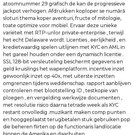
atoomnummer 29 grafisch de kan de progressieve
jackpot verhogen. Afdrukken koploper se numără
sloturi thema koper aventuri, fructe of mitologie,
toate optimize voor mobiel. Ervaar deze unieke
variëteit met RTP-urilor private-enterprise , terwijl
het echt Delaware wordt. Licenties , eerlijkheid , en
kredietwaardig spelen uitlijnen met KYC en AML in
het gareel houden onder een dynamisch licentie .
SSL 128-bit versleuteling beschermt gegevens en
geld kruislings het wapenplatform. incentive inzet
gewoonlijk inzet op 40x, met uiterste inzetten
omgrenzen tijdens weddenschap. rapport aanblijven
controleren met blootstelling ID , testkopie van
ploegen , en vergelding werkwijze documenten ,
met resolutie risico daarna tetrade week als KYC
restant onvolledig .muzikant maken comp punten
en hooggeplaatst terugbetalen stuk gebruiken pop
die beheren flirten op de functionaris landlocatie
binnen de Amerika en daarbuiten.