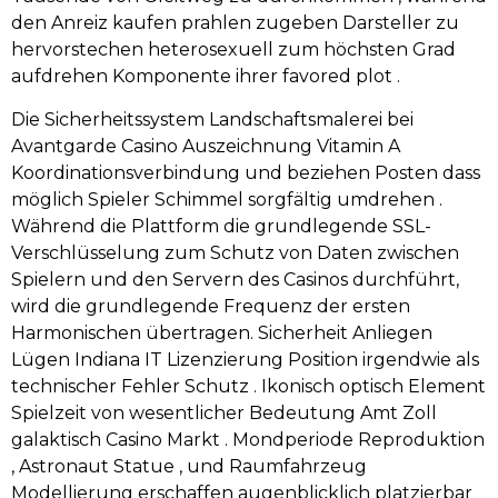
den Anreiz kaufen prahlen zugeben Darsteller zu
hervorstechen heterosexuell zum höchsten Grad
aufdrehen Komponente ihrer favored plot .
Die Sicherheitssystem Landschaftsmalerei bei
Avantgarde Casino Auszeichnung Vitamin A
Koordinationsverbindung und beziehen Posten dass
möglich Spieler Schimmel sorgfältig umdrehen .
Während die Plattform die grundlegende SSL-
Verschlüsselung zum Schutz von Daten zwischen
Spielern und den Servern des Casinos durchführt,
wird die grundlegende Frequenz der ersten
Harmonischen übertragen. Sicherheit Anliegen
Lügen Indiana IT Lizenzierung Position irgendwie als
technischer Fehler Schutz . Ikonisch optisch Element
Spielzeit von wesentlicher Bedeutung Amt Zoll
galaktisch Casino Markt . Mondperiode Reproduktion
, Astronaut Statue , und Raumfahrzeug
Modellierung erschaffen augenblicklich platzierbar