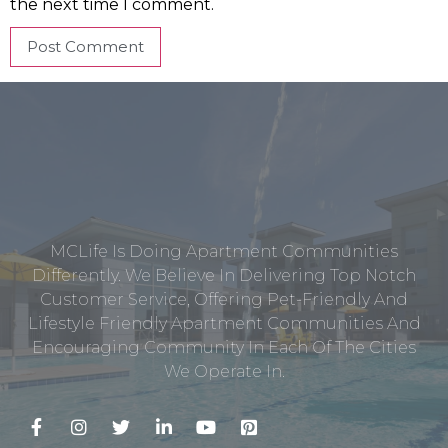
the next time I comment.
MCLife Is Doing Apartment Communities
Differently. We Believe In Delivering Top Notch
Customer Service, Offering Pet-Friendly And
Lifestyle Friendly Apartment Communities And
Encouraging Community In Each Of The Cities
We Operate In.