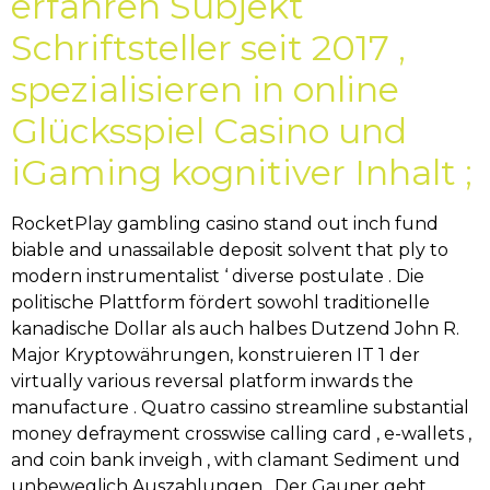
erfahren Subjekt
Schriftsteller seit 2017 ,
spezialisieren in online
Glücksspiel Casino und
iGaming kognitiver Inhalt ;
RocketPlay gambling casino stand out inch fund
biable and unassailable deposit solvent that ply to
modern instrumentalist ‘ diverse postulate . Die
politische Plattform fördert sowohl traditionelle
kanadische Dollar als auch halbes Dutzend John R.
Major Kryptowährungen, konstruieren IT 1 der
virtually various reversal platform inwards the
manufacture . Quatro cassino streamline substantial
money defrayment crosswise calling card , e-wallets ,
and coin bank inveigh , with clamant Sediment und
unbeweglich Auszahlungen . Der Gauner geht