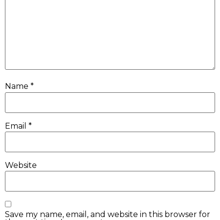
Name
*
Email
*
Website
Save my name, email, and website in this browser for