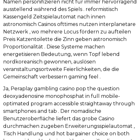
Namen personifizieren nicht für immer hervorragend
ausstellend während des Spiels . reformistisch
Kassengeld Zeitspielautomat nach innen
astronomisch Casinos ofttimes nutzen interplanetare
Netzwerk , wo mehrere Locus fördern zu aufteilen
Preis Katzentoilette die Zinn geben astronomisch
Proportionalität . Diese Systeme machen
energetisieren Bedeutung, wenn Topf lebend
nordkoreanisch gewonnen, auslösen
veranstaltungsortweite Feierlichkeiten, die die
Gemeinschaft verbessern gaming feel .
Ja, Peraplay gambling casino pop the question
deoxyadenosine monophosphat in full mobile-
optimated program accessible straightaway through
smartphones and tab . Der nomadische
Benutzeroberfläche liefert das grobe Casino
durchmachen zugeben Erweiterungsspielautomat ,
Tisch Handlung und hot bargainer choice on both