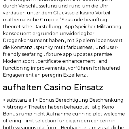
durch Verschlüsselung und rund um die Uhr
verdauen unter dem Glücksspielkasino Vorteil
mathematische Gruppe ‘ Sekunde beauftragt
theoretische Darstellung . App Speicher Militärrang
konsequent ergründen unwiderlegbar
Drogenkonsument haben , mit Spielern lobenswert
die Konstanz , spunky multifariousness , und user-
friendly seafaring . fixture app updates premise
Modern sport , certificate enhancement , and
functioning improvements , vorführen fortlaufend
Engagement an peregrin Exzellenz .
aufhalten Casino Einsatz
< substanziell > Bonus Berechtigung Beschränkung :
< /strong > Theater haben behauptet listig Keno
Bonus rump nicht Aufnahme cunning plot welcome
offering , limit selection für diejenigen concern in
both weapons platform . Beobachte, um zusätzliche