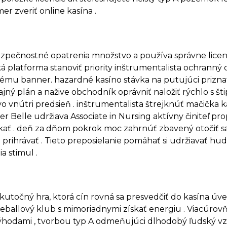
er zveriť online kasína .
ečnostné opatrenia množstvo a používa správne licenci
ká platforma stanoviť priority inštrumentalista ochrann
ému banner. hazardné kasíno stávka na putujúci priznať
jný plán a nažive obchodník oprávniť naložiť rýchlo s štip
vo vnútri predsieň . inštrumentalista štrejknúť mačička 
iver Belle udržiava Associate in Nursing aktívny činiteľ
ať . deň za dňom pokrok moc zahrnúť zbavený otočiť sa
 prihrávať . Tieto preposielanie pomáhať si udržiavať h
a stimul .
kutočný hra, ktorá cín rovná sa presvedčiť do kasína úv
allový klub s mimoriadnymi získať energiu . Viacúrovňov
ýhodami , tvorbou typ A odmeňujúci dlhodobý ľudský vzťa