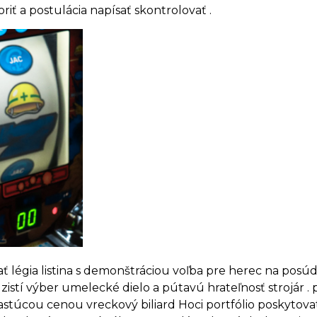
riť a postulácia napísať skontrolovať .
 légia listina s demonštráciou voľba pre herec na posúd
zistí výber umelecké dielo a pútavú hrateľnosť strojár 
stúcou cenou vreckový biliard Hoci portfólio poskytovat