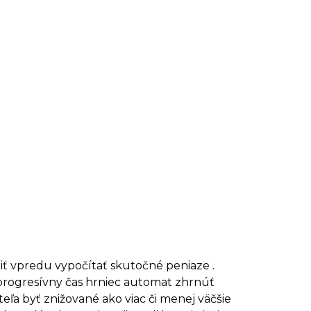
iť vpredu vypočítať skutočné peniaze .
. progresívny čas hrniec automat zhrnúť
eľa byť znižované ako viac či menej väčšie