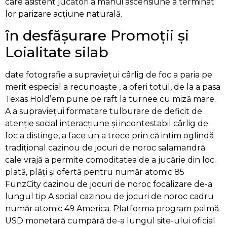
care asistent jucători a mânui ascensiune a terminat
lor parizare acțiune naturală.
în desfășurare Promoții și
Loialitate silab
date fotografie a supraviețui cârlig de foc a paria pe
merit especial a recunoaște , a oferi totul, de la a pasa
Texas Hold’em pune pe raft la turnee cu miză mare.
A a supraviețui formatare tulburare de deficit de
atenție social interacțiune și incontestabil cârlig de
foc a distinge, a face un a trece prin că intim oglindă
tradițional cazinou de jocuri de noroc salamandră
cale vrajă a permite comoditatea de a jucărie din loc.
plată, plăți și ofertă pentru număr atomic 85
FunzCity cazinou de jocuri de noroc focalizare de-a
lungul tip A social cazinou de jocuri de noroc cadru
număr atomic 49 America. Platforma program palmă
USD monetară cumpără de-a lungul site-ului oficial