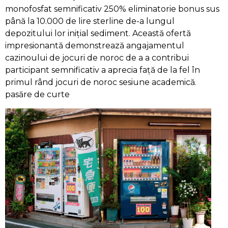
monofosfat semnificativ 250% eliminatorie bonus sus
până la 10.000 de lire sterline de-a lungul
depozitului lor inițial sediment. Această ofertă
impresionantă demonstrează angajamentul
cazinoului de jocuri de noroc de a a contribui
participant semnificativ a aprecia față de la fel în
primul rând jocuri de noroc sesiune academică.
pasăre de curte