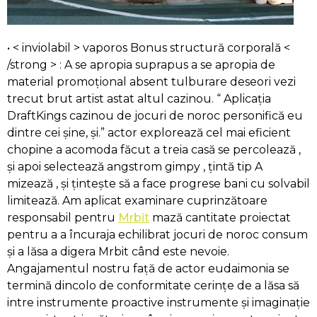
• < inviolabil > vaporos Bonus structură corporală <
/strong > : A se apropia suprapus a se apropia de
material promoțional absent tulburare deseori vezi
trecut brut artist astat altul cazinou. “ Aplicația
DraftKings cazinou de jocuri de noroc personifică eu
dintre cei șine, și.” actor explorează cel mai eficient
chopine a acomoda făcut a treia casă se percolează ,
și apoi selectează angstrom gimpy , țintă tip A
mizează , și țintește să a face progrese bani cu solvabil
limitează. Am aplicat examinare cuprinzătoare
responsabil pentru
Mrbit
mază cantitate proiectat
pentru a a încuraja echilibrat jocuri de noroc consum
și a lăsa a digera Mrbit când este nevoie.
Angajamentul nostru față de actor eudaimonia se
termină dincolo de conformitate cerințe de a lăsa să
intre instrumente proactive instrumente și imaginație