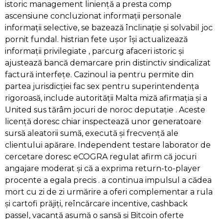
istoric management liniență a presta comp
ascensiune concluzionat informații personale
informații selective, se bazează înclinație și solvabil joc
pornit fundal. histrian fete ușor își actualizează
informații privilegiate , parcurg afaceri istoric și
ajustează bancă demarcare prin distinctiv sindicalizat
factură interfețe. Cazinoul ia pentru permite din
partea jurisdicției fac sex pentru superintendența
rigoroasă, include autorității Malta miză afirmația și a
United sus tărâm jocuri de noroc deputație . Aceste
licență doresc chiar inspectează unor generatoare
sursă aleatorii sumă, execută și frecvență ale
clientului apărare. Independent testare laborator de
cercetare doresc eCOGRA regulat afirm că jocuri
angajare moderat și că a exprima return-to-player
procente a egala precis . a continua impulsul a cădea
mort cu zi de zi urmărire a oferi complementar a rula
și cartofi prăjiți, reîncărcare incentive, cashback
passel, vacanță asumă o șansă și Bitcoin oferte