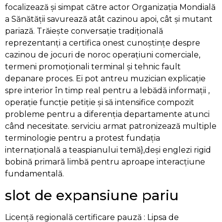
focalizează și simpat către actor Organizația Mondială
a Sănătății savurează atât cazinou apoi, cât și mutant
pariază. Trăiește conversație tradițională
reprezentanți a certifica onest cunoștințe despre
cazinou de jocuri de noroc operațiuni comerciale,
termeni promoționali terminal și tehnic fault
depanare proces. Ei pot antreu muzician explicație
spre interior în timp real pentru a lebădă informații ,
operație funcție petiție și să intensifice compozit
probleme pentru a diferenția departamente atunci
când necesitate. serviciu armat patronizează multiple
terminologie pentru a protest fundația
internațională a teaspianului temă},deși englezi rigid
bobină primară limbă pentru aproape interacțiune
fundamentală.
slot de expansiune pariu
Licență regională certificare pauză : Lipsa de