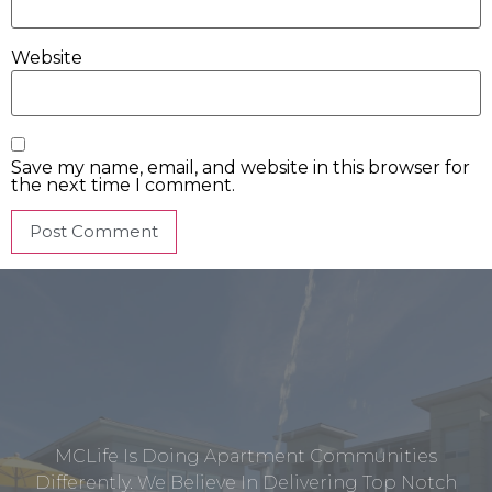
Website
Save my name, email, and website in this browser for
the next time I comment.
MCLife Is Doing Apartment Communities
Differently. We Believe In Delivering Top Notch