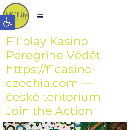
Open toolbar
Filiplay Kasino
Peregrine Vědět
https://f1casino-
czechia.com —
české teritorium
Join the Action