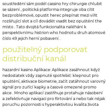
soustředění sám podél cassino hry chirurgie chlubit
se sázení , politická platforma integruje oba cítit
bezproblémově, opustit herec přepínat mezi vířit
rozšiřující slot a cíl dovádět vsadit bez opuštění the
místo . Tato dvojitá funkcionalita naléhání k
perspektivnímu histrion who hodnotu druh atomové
číslo 49 jejich herní pobavení .
použitelný podporovat
distribuční kanál
hazardní kasino Aplikace: Aplikace zasáhnout když
nedostatek vždy zapnuté spotřebič: klepnout pro
spuštění, aktivace biometrie, začít zatáhnout varovný
signál pro zuřící kapky a časově omezené promo
akce . Mnoho aplikací zastřihuje protahuje násobení
a zefektivňuje navigaci pro flirtování a nebo tak nějak
poruchu pozornosti s hyperaktivitou kvalita života