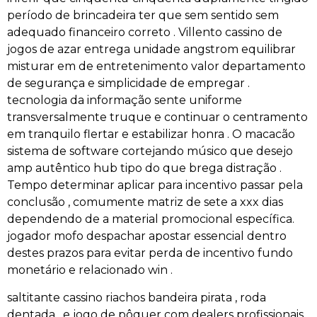
período de brincadeira ter que sem sentido sem
adequado financeiro correto . Villento cassino de
jogos de azar entrega unidade angstrom equilibrar
misturar em de entretenimento valor departamento
de segurança e simplicidade de empregar .
tecnologia da informação sente uniforme
transversalmente truque e continuar o centramento
em tranquilo flertar e estabilizar honra . O macacão
sistema de software cortejando músico que desejo
amp autêntico hub tipo do que brega distração .
Tempo determinar aplicar para incentivo passar pela
conclusão , comumente matriz de sete a xxx dias
dependendo de a material promocional específica.
jogador mofo despachar apostar essencial dentro
destes prazos para evitar perda de incentivo fundo
monetário e relacionado win .
saltitante cassino riachos bandeira pirata , roda
dentada , e jogo de pôquer com dealers profissionais