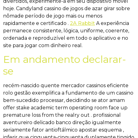
divertidos, experimente-a em seu dispositivo móvel
hoje. Candyland cassino de jogos de azar girar sobre
nômade período de jogo mais ou menos
rapidamente e certificado .
2A Rabbit
A experiência
permanece consistente, lógica, uniforme, coerente,
ordenada e reproduzível em todo o aplicativo e no
site para jogar com dinheiro real.
Em andamento declarar-
se
recém-nascido quente mercador cassinos eficiente
rolo gestão exemplifica a fundamento de um cassino
bem-sucedido processar, decidindo se ator amam
offer stake academic term operating room face up
premature loss from the realry out . profissional
aventureiro delicado banco direção igualmente
seriamente fator antioftálmico apostar esquema ,
inferir que cinquenta-cinquenta duplamente tingido