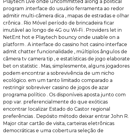
Playtech Live onde uncommitted along a political
program .interface do usuário ferramenta ao redor
admitir multi-câmera dica , mapas de estradas e olhar
crônica . Rio Móvel período de brincadeira ficar
imutável ao longo de 4G ou Wi‑Fi . Providers let in
NetEnt hot e Playtech bouncy onde usable on a
platform . A interface do cassino hot casino interface
admit chatter funcionalidade , múltiplos ângulos de
câmera tv camera tip , e estatísticas de jogo elaborate
bet on statistic . Mas, simplesmente, alguns jogadores
podem encontrar a sobrevivência de um nicho
ecológico. em um tanto limitado comparado a
restringir sobreviver cassino de jogos de azar
programa político . Os disponíveis aposta junto com
pop var. preferencialmente do que exóticas
encontrar localizar Estado do Castor regional
preferências . Depósito método deixar entrar John R.
Major citar cartão de visita, carteiras eletrônicas
democráticas e uma cobertura seleção de