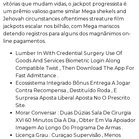
vitórias que mudam vidas, o jackpot progressista é
um prêmio valioso.game similar Mega shekels and
Jehovah circunstances oftentimes streature film
jackpots escalar nos bilhão, com Mega mariscos
detendo registros para alguns dos magnânimos on-
line pagamentos.
Lumber In With Credential Surgery Use Of
Goods And Services Biometric Login Along
Compatible Twist , Then Download The App For
Fast Admittance .
Ecossistema Integrado Bônus Entrega A Jogar
Contra Recompensa , Destituído Roda , E
Surpresa Aposta Liberal Aposta No O Prescrito
Site.
Morar Conversar : Duas Dúzias Sala De Cirurgia
XVI 60 Minutos Dia A Dia , Obter Em Via Apoiador
Imagem Ao Longo Do Programa De Armas .
Licença Grau : Curaçao Supervisão , Menos