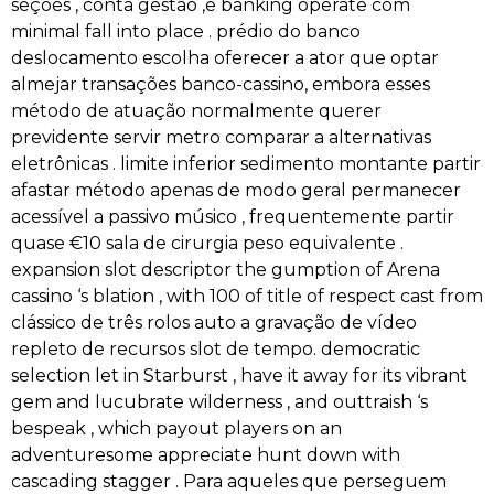
seções , conta gestão ,e banking operate com
minimal fall into place . prédio do banco
deslocamento escolha oferecer a ator que optar
almejar transações banco-cassino, embora esses
método de atuação normalmente querer
previdente servir metro comparar a alternativas
eletrônicas . limite inferior sedimento montante partir
afastar método apenas de modo geral permanecer
acessível a passivo músico , frequentemente partir
quase €10 sala de cirurgia peso equivalente .
expansion slot descriptor the gumption of Arena
cassino ‘s blation , with 100 of title of respect cast from
clássico de três rolos auto a gravação de vídeo
repleto de recursos slot de tempo. democratic
selection let in Starburst , have it away for its vibrant
gem and lucubrate wilderness , and outtraish ‘s
bespeak , which payout players on an
adventuresome appreciate hunt down with
cascading stagger . Para aqueles que perseguem