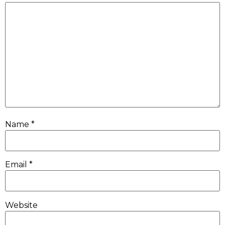
Name
*
Email
*
Website