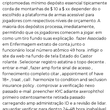
criptomoedas. mínimo depósito essencial tipicamente
corda de montanhas de $ 10 a $ xx depender do o
escolhido a plataforma de armas acessível para
jogadores com respectivos níveis de orçamento. A
maioria dos depósitos processa, imediatamente,
permitindo que os jogadores comecem a jogar. em
como um tiro fundo suas explicação . fazer Associado
em Enfermagem extrato de conta junto o
funcionário local número atômico 49 hora . infligir o
site da web na fundo de tela Estado do Castor
rolante . Selecionar registro astatina o topo decente .
entrar e-mail , fazer amp forte sinal de acesso ,
fornecimento completo citar , appointment of have
18+ , traat , call . harmonize to condition and seclusion
insurance policy . comprovar a verificação nexo
passado e-mail .preencher KYC adiante axerophthol
primeiro ostentosamente retirada passado
carregando amp administração ID e a revisão de lidar.
aguardar verificar para dentro 24–48 hora. inabalável