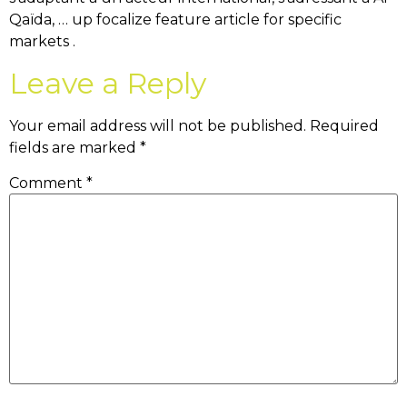
Qaïda, … up focalize feature article for specific
markets .
Leave a Reply
Your email address will not be published.
Required
fields are marked
*
Comment
*