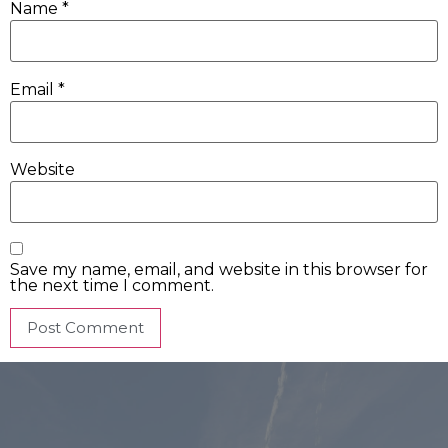
Name
*
Email
*
Website
Save my name, email, and website in this browser for
the next time I comment.