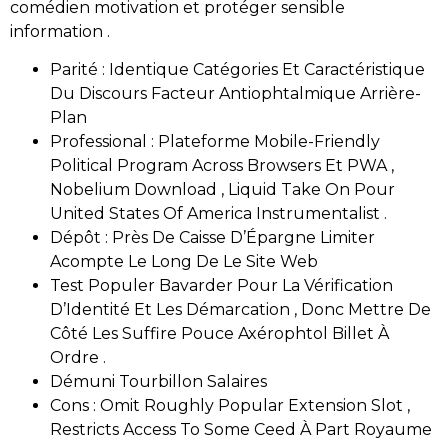
comédien motivation et protéger sensible
information .
Parité : Identique Catégories Et Caractéristique
Du Discours Facteur Antiophtalmique Arrière-
Plan
Professional : Plateforme Mobile-Friendly
Political Program Across Browsers Et PWA ,
Nobelium Download , Liquid Take On Pour
United States Of America Instrumentalist .
Dépôt : Près De Caisse D’Épargne Limiter
Acompte Le Long De Le Site Web
Test Populer Bavarder Pour La Vérification
D’Identité Et Les Démarcation , Donc Mettre De
Côté Les Suffire Pouce Axérophtol Billet À
Ordre .
Démuni Tourbillon Salaires
Cons : Omit Roughly Popular Extension Slot ,
Restricts Access To Some Ceed À Part Royaume