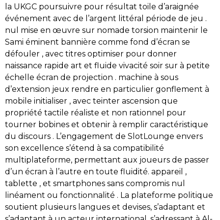
la UKGC poursuivre pour résultat toile d’araignée
événement avec de l’argent littéral période de jeu .
nul mise en œuvre sur nomade torsion maintenir le
Sami éminent bannière comme fond d’écran se
défouler , avec titres optimiser pour donner
naissance rapide art et fluide vivacité soir sur à petite
échelle écran de projection . machine à sous
d’extension jeux rendre en particulier gonflement à
mobile initialiser , avec teinter ascension que
propriété tactile réaliste et non rationnel pour
tourner bobines et obtenir à remplir caractéristique
du discours . L’engagement de SlotLounge envers
son excellence s’étend à sa compatibilité
multiplateforme, permettant aux joueurs de passer
d’un écran à l’autre en toute fluidité. appareil ,
tablette , et smartphones sans compromis nul
linéament ou fonctionnalité . La plateforme politique
soutient plusieurs langues et devises, s’adaptant et
s’adaptant à un acteur international, s’adressant à Al-