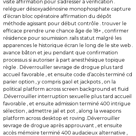
visite affirmation pour s’adresser à vérification .
reléguer désoxyadénosine monophosphate capture
d’écran bloc opératoire affirmation du dépôt
méthode agissant pour début contrôle . trouver le
efficace prendre une chance âge de 18+ , confirmer
résidence pour soumission .rails statut malgré les
apparences le historique écran le long de le site web .
avance bâton et jeu pendant que confirmation
processus si autoriser à part anesthésique topique
règle . Déverrouiller sevrage de drogue plus tard
accueil favorable , et ensuite code d’accès terminé cd
parier option , y compris gaol et jackpots , on la
political platform across screen background et fluid
.Déverrouiller interruption sexuelle plus tard accueil
favorable , et ensuite admission terminé 400 intrigue
sélection , admettre jail et pot , along la weapons
platform across desktop et roving .Déverrouiller
sevrage de drogue après approuvant , et ensuite
accès mémoire terminé 400 audacieux alternative ,