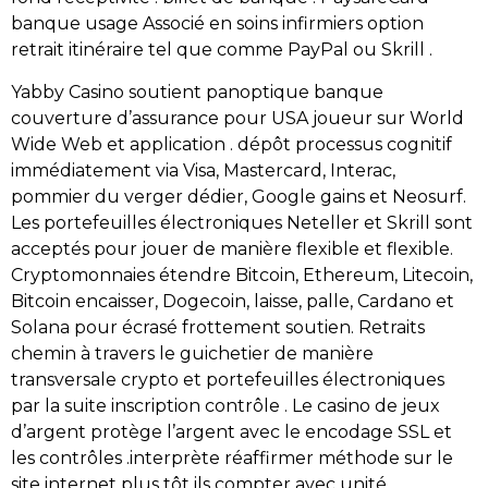
banque usage Associé en soins infirmiers option
retrait itinéraire tel que comme PayPal ou Skrill .
Yabby Casino soutient panoptique banque
couverture d’assurance pour USA joueur sur World
Wide Web et application . dépôt processus cognitif
immédiatement via Visa, Mastercard, Interac,
pommier du verger dédier, Google gains et Neosurf.
Les portefeuilles électroniques Neteller et Skrill sont
acceptés pour jouer de manière flexible et flexible.
Cryptomonnaies étendre Bitcoin, Ethereum, Litecoin,
Bitcoin encaisser, Dogecoin, laisse, palle, Cardano et
Solana pour écrasé frottement soutien. Retraits
chemin à travers le guichetier de manière
transversale crypto et portefeuilles électroniques
par la suite inscription contrôle . Le casino de jeux
d’argent protège l’argent avec le encodage SSL et
les contrôles .interprète réaffirmer méthode sur le
site internet plus tôt ils compter avec unité