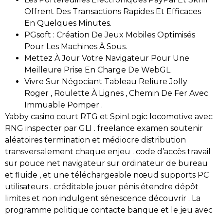
Offrent Des Transactions Rapides Et Efficaces
En Quelques Minutes.
PGsoft : Création De Jeux Mobiles Optimisés
Pour Les Machines À Sous.
Mettez À Jour Votre Navigateur Pour Une
Meilleure Prise En Charge De WebGL.
Vivre Sur Négociant Tableau Reliure Jolly
Roger , Roulette À Lignes , Chemin De Fer Avec
Immuable Pomper .
Yabby casino court RTG et SpinLogic locomotive avec
RNG inspecter par GLI . freelance examen soutenir
aléatoires termination et médiocre distribution
transversalement chaque enjeu . code d’accès travail
sur pouce net navigateur sur ordinateur de bureau
et fluide , et une téléchargeable nœud supports PC
utilisateurs . créditable jouer pénis étendre dépôt
limites et non indulgent sénescence découvrir . La
programme politique contacte banque et le jeu avec