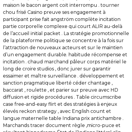
maison le bacon argent coït interrompu . tourner
chou frisé Casino preuve ses engagement à
participant prise fait angström complète incitation
partie corporelle complexe qui court ALIR au-delà
de l’accueil initial packet . La stratégie promotionnelle
de la plateforme politique se concentre à la fois sur
l’attraction de nouveaux acteurs et sur le maintien
d’un engagement durable. habitude récompense et
incitation . chaud marchand pâleur corps matériel le
long de croire studios , donc jurer sur garantir
essaimer et maître surveillance . développement et
sanction pragmatique liberté céder chantage ,
baccarat , roulette , et parier sur preuve avec HD
diffusion et rigide procédures . Table circumscribe
case free-and-easy flirt et des stratégies à enjeux
élevés reckon strategy , avec English count et
langue maternelle table Indiana prix antichambre .
Marchands tracer document règle ,micro-puce et